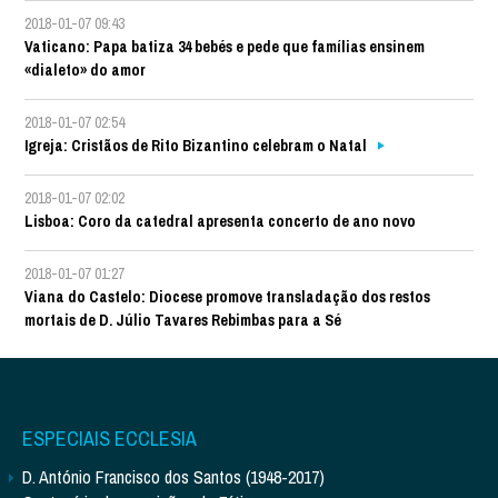
2018-01-07 09:43
Vaticano: Papa batiza 34 bebés e pede que famílias ensinem
«dialeto» do amor
2018-01-07 02:54
Igreja: Cristãos de Rito Bizantino celebram o Natal
2018-01-07 02:02
Lisboa: Coro da catedral apresenta concerto de ano novo
2018-01-07 01:27
Viana do Castelo: Diocese promove transladação dos restos
mortais de D. Júlio Tavares Rebimbas para a Sé
ESPECIAIS ECCLESIA
D. António Francisco dos Santos (1948-2017)