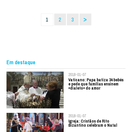
>
1
2
3
Em destaque
2018-01-07
Vaticano: Papa batiza 34 bebés
e pede que famílias ensinem
«dialeto» do amor
2018-01-07
Igreja: Cristãos de Rito
Bizantino celebram o Natal