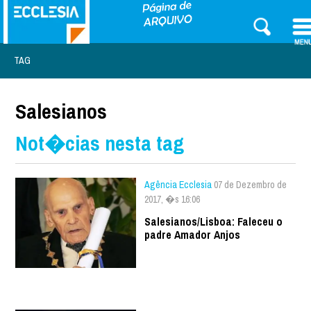
TAG
Salesianos
Not�cias nesta tag
Agência Ecclesia
07 de Dezembro de
2017, �s 16:06
Salesianos/Lisboa: Faleceu o
padre Amador Anjos