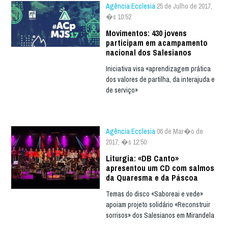
Agência Ecclesia
25 de Julho de 2017,
�s 10:52
Movimentos: 430 jovens
participam em acampamento
nacional dos Salesianos
Iniciativa visa «aprendizagem prática
dos valores de partilha, da interajuda e
de serviço»
Agência Ecclesia
06 de Mar�o de
2017, �s 12:50
Liturgia: «DB Canto»
apresentou um CD com salmos
da Quaresma e da Páscoa
Temas do disco «Saboreai e vede»
apoiam projeto solidário «Reconstruir
sorrisos» dos Salesianos em Mirandela