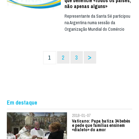
que beneficie «todos os países,
não apenas alguns»
Representante da Santa Sé participou
na Argentina numa sessão da
Organização Mundial do Comércio
>
1
2
3
Em destaque
2018-01-07
Vaticano: Papa batiza 34 bebés
e pede que famílias ensinem
«dialeto» do amor