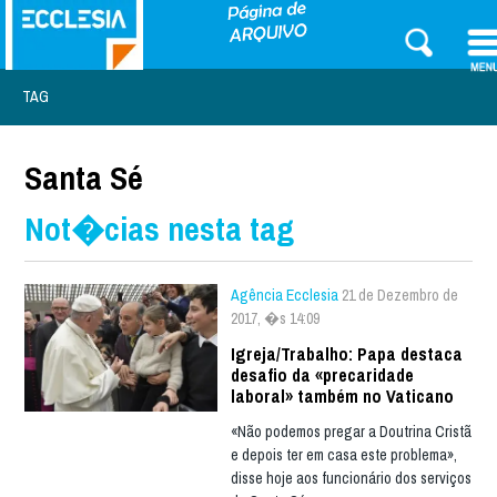
TAG
Santa Sé
Not�cias nesta tag
Agência Ecclesia
21 de Dezembro de
2017, �s 14:09
Igreja/Trabalho: Papa destaca
desafio da «precaridade
laboral» também no Vaticano
«Não podemos pregar a Doutrina Cristã
e depois ter em casa este problema»,
disse hoje aos funcionário dos serviços