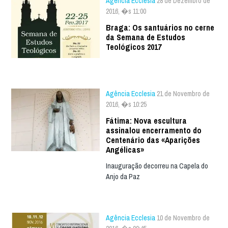
Agência Ecclesia
28 de Dezembro de
2016, �s 11:00
Braga: Os santuários no cerne
da Semana de Estudos
Teológicos 2017
Agência Ecclesia
21 de Novembro de
2016, �s 10:25
Fátima: Nova escultura
assinalou encerramento do
Centenário das «Aparições
Angélicas»
Inauguração decorreu na Capela do
Anjo da Paz
Agência Ecclesia
10 de Novembro de