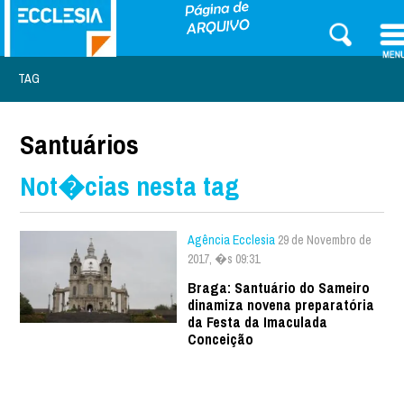
TAG
Santuários
Not�cias nesta tag
Agência Ecclesia
29 de Novembro de
2017, �s 09:31
Braga: Santuário do Sameiro
dinamiza novena preparatória
da Festa da Imaculada
Conceição