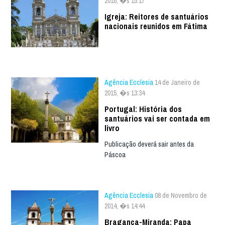
2016, �s 15:17
Igreja: Reitores de santuários
nacionais reunidos em Fátima
Agência Ecclesia
14 de Janeiro de
2015, �s 13:34
Portugal: História dos
santuários vai ser contada em
livro
Publicação deverá sair antes da
Páscoa
Agência Ecclesia
08 de Novembro de
2014, �s 14:44
Bragança-Miranda: Papa