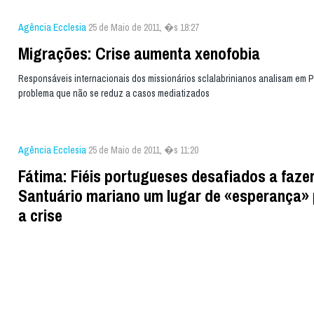
Agência Ecclesia
25 de Maio de 2011, �s 18:27
Migrações: Crise aumenta xenofobia
Responsáveis internacionais dos missionários sclalabrinianos analisam em 
problema que não se reduz a casos mediatizados
Agência Ecclesia
25 de Maio de 2011, �s 11:20
Fátima: Fiéis portugueses desafiados a faze
Santuário mariano um lugar de «esperança»
a crise