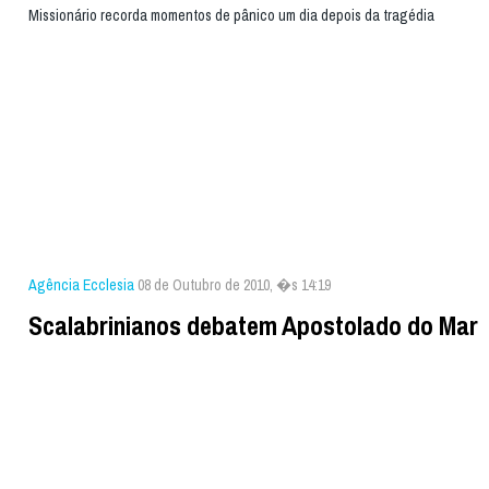
Missionário recorda momentos de pânico um dia depois da tragédia
Agência Ecclesia
08 de Outubro de 2010, �s 14:19
Scalabrinianos debatem Apostolado do Mar