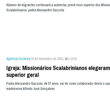
Número de migrantes continuará a aumentar, prevê novo superior dos Missio
Scalabrinianos, padre Alessandro Gazzola
Agência Ecclesia
22 de Novembro de 2012, �s 12:51
Igreja: Missionários Scalabrinianos elegera
superior geral
Padre Alessandro Gazzola, de 57 anos, vai ter como colaborador direto o sa
madeirense Alfredo José Gonçalves