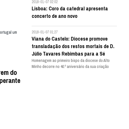
2018-01-07 02:02
Lisboa: Coro da catedral apresenta
concerto de ano novo
2018-01-07 01:27
Portugal um
Viana do Castelo: Diocese promove
transladação dos restos mortais de D.
Júlio Tavares Rebimbas para a Sé
Homenagem ao primeiro bispo da diocese do Alto
Minho decorre no 40.º aniversário da sua criação
rem do
 perante