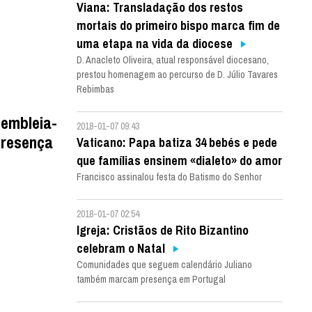
Viana: Transladação dos restos
mortais do primeiro bispo marca fim de
uma etapa na vida da diocese
D. Anacleto Oliveira, atual responsável diocesano,
prestou homenagem ao percurso de D. Júlio Tavares
Rebimbas
sembleia-
2018-01-07 09:43
presença
Vaticano: Papa batiza 34 bebés e pede
que famílias ensinem «dialeto» do amor
Francisco assinalou festa do Batismo do Senhor
2018-01-07 02:54
Igreja: Cristãos de Rito Bizantino
celebram o Natal
Comunidades que seguem calendário Juliano
também marcam presença em Portugal