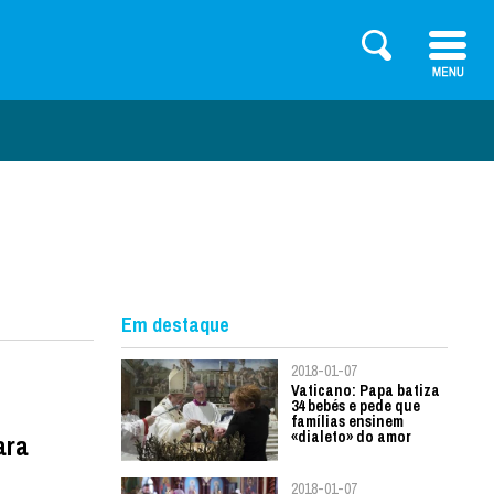
Em destaque
2018-01-07
Vaticano: Papa batiza
34 bebés e pede que
famílias ensinem
«dialeto» do amor
ara
2018-01-07