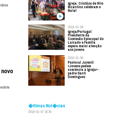
Igreja: Cristãos de Rito
nários
Bizantino celebram o
Natal
2018-01-06
Igreja/Portugal:
Presidente da
Comissão Episcopal do
Laicado e Família
espera maior atenção
aos jovens
2018-01-06
Pastoral Juvenil:
«Jovens pedem
m novo
coerência à Igreja» -
padre Santi
Dominguez
cerdote
�ltimas Not�cias
2018-01-07 16:35