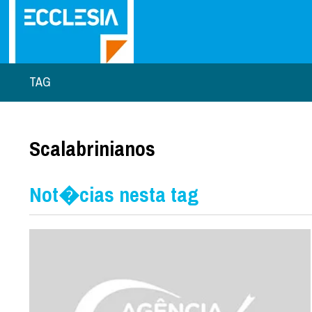
TAG
Scalabrinianos
Not�cias nesta tag