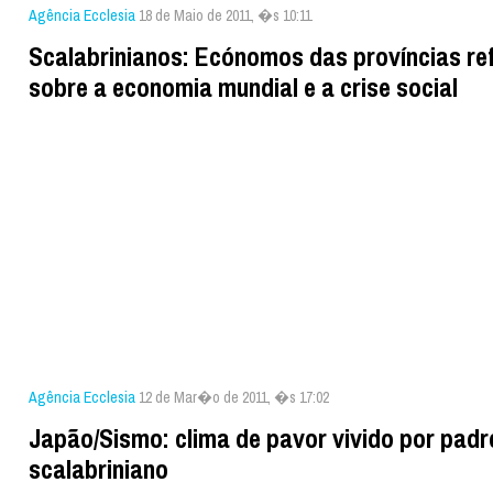
Agência Ecclesia
18 de Maio de 2011, �s 10:11
Scalabrinianos: Ecónomos das províncias re
sobre a economia mundial e a crise social
Agência Ecclesia
12 de Mar�o de 2011, �s 17:02
Japão/Sismo: clima de pavor vivido por padr
scalabriniano