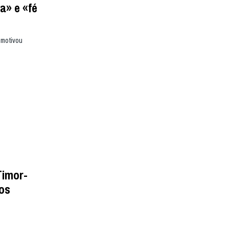
a» e «fé
 motivou
Timor-
los