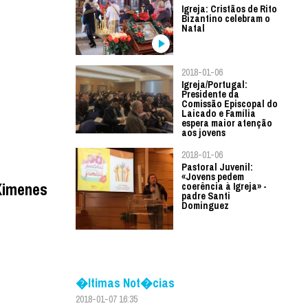
Igreja: Cristãos de Rito
Bizantino celebram o
Natal
2018-01-06
Igreja/Portugal:
Presidente da
Comissão Episcopal do
Laicado e Família
espera maior atenção
aos jovens
2018-01-06
Pastoral Juvenil:
«Jovens pedem
 Ximenes
coerência à Igreja» -
padre Santi
Dominguez
�ltimas Not�cias
2018-01-07 16:35