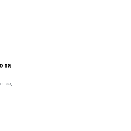
o na
orense»,