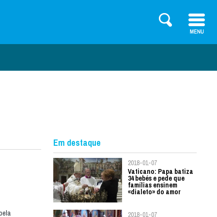
Em destaque
2018-01-07
Vaticano: Papa batiza
34 bebés e pede que
famílias ensinem
«dialeto» do amor
pela
2018-01-07