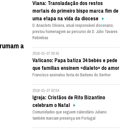
Viana: Transladação dos restos
mortais do primeiro bispo marca fim de
uma etapa na vida da diocese
D. Anacleto Oliveira, atual responsável diocesano,
prestou homenagem ao percurso de D. Júlio Tavares
Rebimbas
» rumam a
2018-01-07 09:43
Vaticano: Papa batiza 34 bebés e pede
que famílias ensinem «dialeto» do amor
Francisco assinalou festa do Batismo do Senhor
2018-01-07 02:54
Igreja: Cristãos de Rito Bizantino
celebram o Natal
Comunidades que seguem calendário Juliano
também marcam presença em Portugal