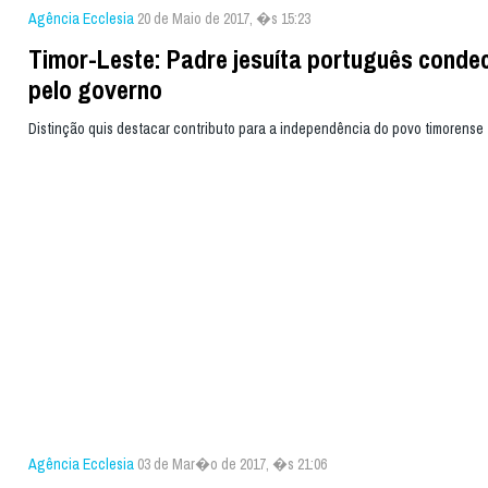
Agência Ecclesia
20 de Maio de 2017, �s 15:23
Timor-Leste: Padre jesuíta português conde
pelo governo
Distinção quis destacar contributo para a independência do povo timorense
Agência Ecclesia
03 de Mar�o de 2017, �s 21:06