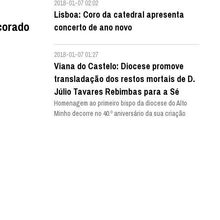
2018-01-07 02:02
Lisboa: Coro da catedral apresenta
corado
concerto de ano novo
2018-01-07 01:27
Viana do Castelo: Diocese promove
transladação dos restos mortais de D.
Júlio Tavares Rebimbas para a Sé
Homenagem ao primeiro bispo da diocese do Alto
Minho decorre no 40.º aniversário da sua criação