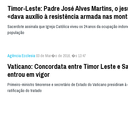
Timor-Leste: Padre José Alves Martins, o jes
«dava auxílio à resistência armada nas mon
Sacerdote assinala que Igreja Católica viveu os 24 anos da ocupação indon
população
Agência Ecclesia
03 de Mar�o de 2016, �s 13:47
Vaticano: Concordata entre Timor Leste e S
entrou em vigor
Primeiro-ministro timorense e secretário de Estado do Vaticano presidiram à
ratificação do tratado