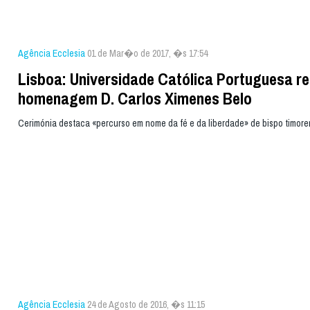
Agência Ecclesia
01 de Mar�o de 2017, �s 17:54
Lisboa: Universidade Católica Portuguesa r
homenagem D. Carlos Ximenes Belo
Cerimónia destaca «percurso em nome da fé e da liberdade» de bispo timor
Agência Ecclesia
24 de Agosto de 2016, �s 11:15