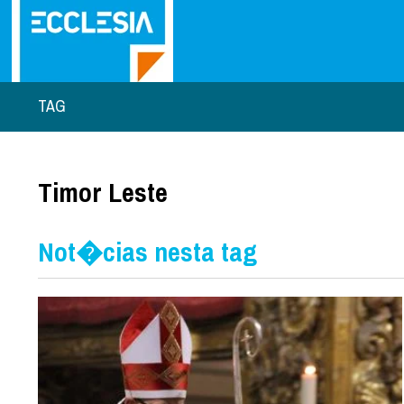
TAG
Timor Leste
Not�cias nesta tag