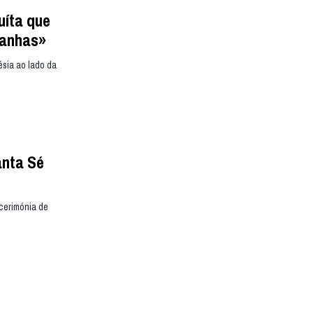
uíta que
tanhas»
ésia ao lado da
anta Sé
 cerimónia de