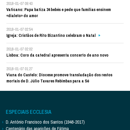
2018-01-07 09:43
Vaticano: Papa batiza 34 bebés e pede que famílias ensinem
«dialeto» do amor
2018-01-07 02:54
Igreja: Cristãos de Rito Bizantino celebram o Natal
2018-01-07 02:02
Lisboa: Coro da catedral apresenta concerto de ano novo
2018-01-07 01:27
Viana do Castelo: Diocese promove transladação dos restos
mortais de D. Júlio Tavares Rebimbas para a Sé
ESPECIAIS ECCLESIA
D. António Francisco dos Santos (1948-2017)
Centenário das aparições de Fátima