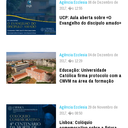
Agência Ecclesia
06 de Dezembro de
2017, �s 12:55
UCP: Aula aberta sobre «O
Evangelho do discípulo amado»
Agência Ecclesia
04 de Dezembro de
2017, �s 12:29
Educação: Universidade
Católica firma protocolo com a
CMVM na área da formação
Agência Ecclesia
29 de Novembro de
2017, �s 08:50
Lisboa: Colóquio
comemorativo sobre a figura