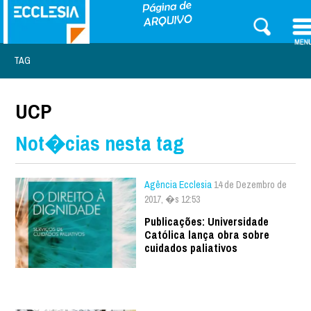
TAG
UCP
Not�cias nesta tag
Agência Ecclesia
14 de Dezembro de
2017, �s 12:53
Publicações: Universidade
Católica lança obra sobre
cuidados paliativos