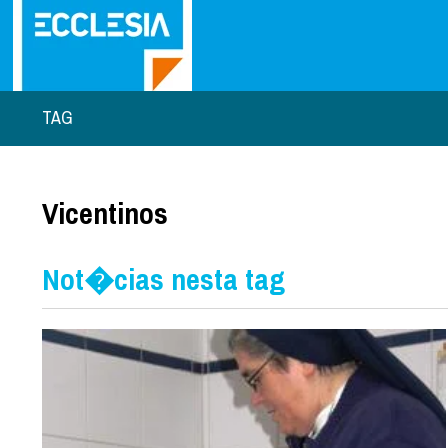
TAG
Vicentinos
Not�cias nesta tag