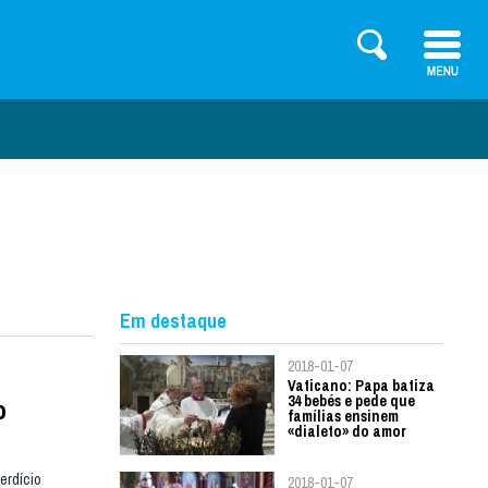
Em destaque
2018-01-07
Vaticano: Papa batiza
34 bebés e pede que
o
famílias ensinem
«dialeto» do amor
erdício
2018-01-07