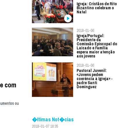
Igreja: Cristãos de Rito
Bizantino celebram o
Natal
2018-01-06
Igreja/Portugal:
Presidente da
Comissão Episcopal do
Laicado e Família
espera maior atenção
aos jovens
2018-01-06
Pastoral Juvenil:
«Jovens pedem
coerência à Igreja» -
te com
padre Santi
Dominguez
ocumentos ou
�ltimas Not�cias
2018-01-07 16:35