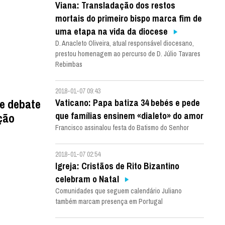
Viana: Transladação dos restos
mortais do primeiro bispo marca fim de
uma etapa na vida da diocese
D. Anacleto Oliveira, atual responsável diocesano,
prestou homenagem ao percurso de D. Júlio Tavares
Rebimbas
2018-01-07 09:43
de debate
Vaticano: Papa batiza 34 bebés e pede
que famílias ensinem «dialeto» do amor
ção
Francisco assinalou festa do Batismo do Senhor
2018-01-07 02:54
Igreja: Cristãos de Rito Bizantino
celebram o Natal
Comunidades que seguem calendário Juliano
também marcam presença em Portugal