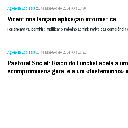
Agência Ecclesia
21 de Mar�o de 2014, �s 13:56
Vicentinos lançam aplicação informática
Ferramenta vai permitir simplificar o trabalho administrativo das conferências
Agência Ecclesia
10 de Mar�o de 2014, �s 16:21
Pastoral Social: Bispo do Funchal apela a um
«compromisso» geral e a um «testemunho» e