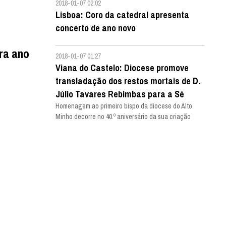
2018-01-07 02:02
Lisboa: Coro da catedral apresenta
concerto de ano novo
ra ano
2018-01-07 01:27
Viana do Castelo: Diocese promove
transladação dos restos mortais de D.
Júlio Tavares Rebimbas para a Sé
Homenagem ao primeiro bispo da diocese do Alto
Minho decorre no 40.º aniversário da sua criação