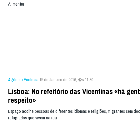
Alimentar
Agência Ecclesia
15 de Janeiro de 2016, �s 11:30
Lisboa: No refeitório das Vicentinas «há gen
respeito»
Espaço acolhe pessoas de diferentes idiomas e religiões, migrantes sem d
refugiados que vivem na rua