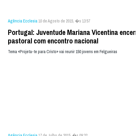
Agência Ecclesia
10 de Agosto de 2015, �s 13:57
Portugal: Juventude Mariana Vicentina encer
pastoral com encontro nacional
Tema «Projeta-te para Cristo» vai reunir 150 jovens em Felgueiras
Agência Ecclesia
17 de Julho de 2015, �s 09:32