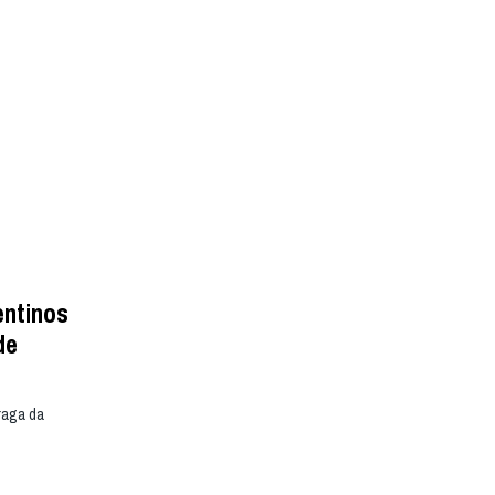
entinos
de
raga da