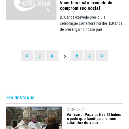
Vicentinos são exemplo de
compromisso social
D. Carlos Azevedo presidiu a
celebração comemorativa dos 150 anos
de presença no nosso país
<
>
3
4
5
6
7
Em destaque
2018-01-07
Vaticano: Papa batiza 34 bebés
e pede que famílias ensinem
«dialeto» do amor