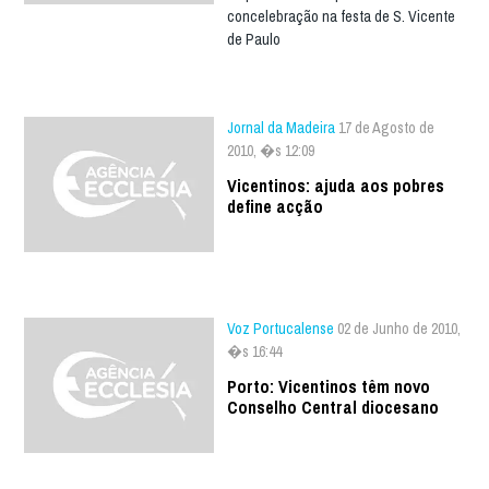
concelebração na festa de S. Vicente
de Paulo
Jornal da Madeira
17 de Agosto de
2010, �s 12:09
Vicentinos: ajuda aos pobres
define acção
Voz Portucalense
02 de Junho de 2010,
�s 16:44
Porto: Vicentinos têm novo
Conselho Central diocesano