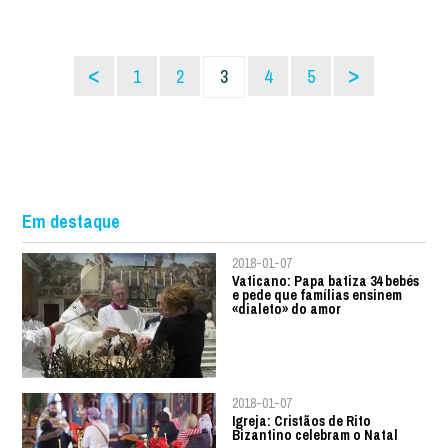
<
>
1
2
3
4
5
Em destaque
2018-01-07
Vaticano: Papa batiza 34 bebés
e pede que famílias ensinem
«dialeto» do amor
2018-01-07
Igreja: Cristãos de Rito
Bizantino celebram o Natal