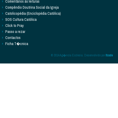
Comentários às leituras
Compêndio Doutrina Social da Igreja
Catolicopédia (Enciclopédia Católica)
SOS Cultura Católica
Click to Pray
Passo a rezar
Contactos
Ficha T�cnica
© 2014 Ag�ncia Ecclesia. Desenvolvido por
Itcode