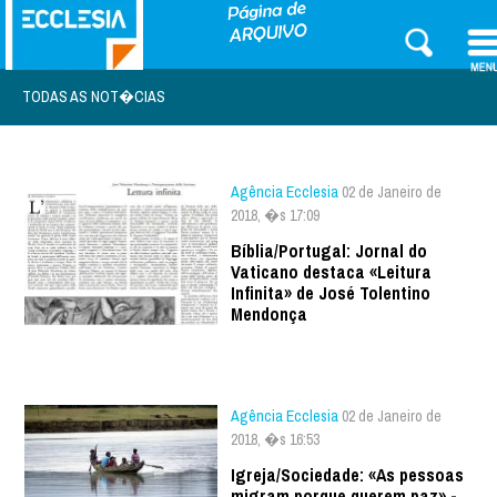
TODAS AS NOT�CIAS
Agência Ecclesia
02 de Janeiro de
2018, �s 17:09
Bíblia/Portugal: Jornal do
Vaticano destaca «Leitura
Infinita» de José Tolentino
Mendonça
Agência Ecclesia
02 de Janeiro de
2018, �s 16:53
Igreja/Sociedade: «As pessoas
migram porque querem paz» -