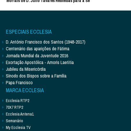
mortais de D. Júlio Tavares Rebimbas para a Sé
ESPECIAIS ECCLESIA
D. António Francisco dos Santos (1948-2017)
Centenário das aparições de Fátima
Jornada Mundial da Juventude 2016
Exortação Apostólica - Amoris Laetitia
Jubileu da Misericórdia
Sínodo dos Bispos sobre a Família
Papa Francisco
MARCA ECCLESIA
Ecclesia RTP2
70X7 RTP2
Ecclesia Antena1
Semanário
My Ecclesia TV