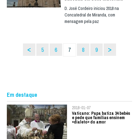
D. José Cordeiro iniciou 2018 na
Concatedral de Miranda, com
mensagem pela paz
<
>
5
6
7
8
9
Em destaque
2018-01-07
Vaticano: Papa batiza 34 bebés
e pede que famílias ensinem
«dialeto» do amor