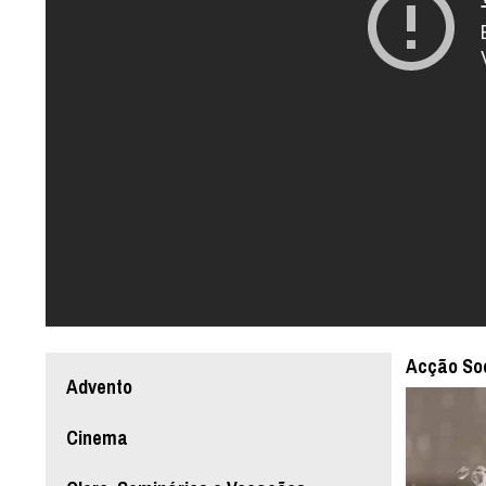
Acção Soc
Advento
Cinema