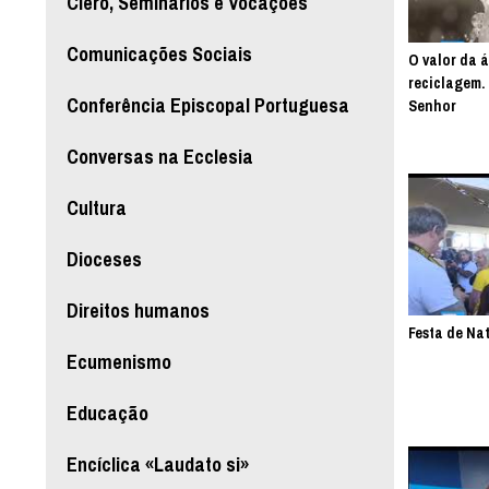
Clero, Seminários e Vocações
Comunicações Sociais
O valor da 
reciclagem.
Conferência Episcopal Portuguesa
Senhor
Conversas na Ecclesia
Cultura
Dioceses
Direitos humanos
Festa de Na
Ecumenismo
Educação
Encíclica «Laudato si»