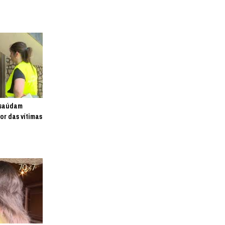
s saúdam
or das vítimas