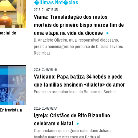
�ltimas Not�cias
2018-01-07 16:35
Viana: Transladação dos restos
mortais do primeiro bispo marca fim de
uma etapa na vida da diocese
social de
D. Anacleto Oliveira, atual responsável diocesano,
prestou homenagem ao percurso de D. Júlio Tavares
Rebimbas
2018-01-07 09:43
Vaticano: Papa batiza 34 bebés e pede
que famílias ensinem «dialeto» do amor
Francisco assinalou festa do Batismo do Senhor
2018-01-07 02:54
Entrevista a
Igreja: Cristãos de Rito Bizantino
celebram o Natal
Comunidades que seguem calendário Juliano
também marcam presença em Portugal