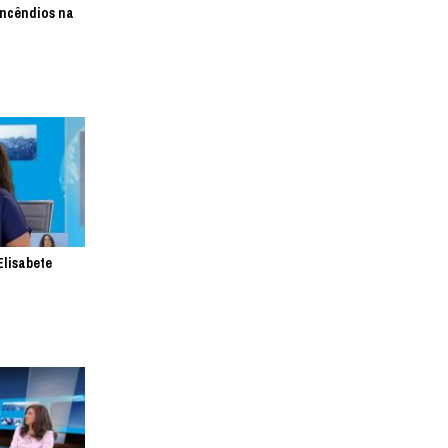
incêndios na
Elisabete