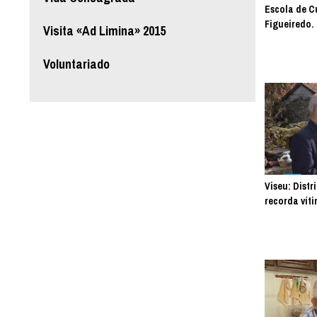
Escola de C
Figueiredo.
Visita «Ad Limina» 2015
Voluntariado
Viseu: Distr
recorda víti