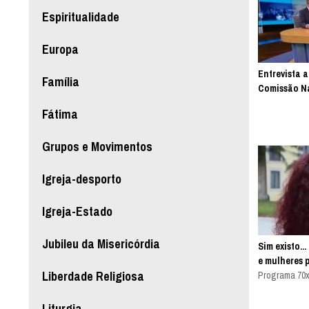
Espiritualidade
Europa
Entrevista a
Família
Comissão Na
Fátima
Grupos e Movimentos
Igreja-desporto
Igreja-Estado
Jubileu da Misericórdia
Sim existo..
e mulheres 
Liberdade Religiosa
Programa 70x
Liturgia