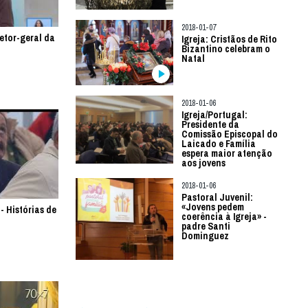
2018-01-07
etor-geral da
Igreja: Cristãos de Rito
Bizantino celebram o
Natal
2018-01-06
Igreja/Portugal:
Presidente da
Comissão Episcopal do
Laicado e Família
espera maior atenção
aos jovens
2018-01-06
Pastoral Juvenil:
«Jovens pedem
- Histórias de
coerência à Igreja» -
padre Santi
Dominguez