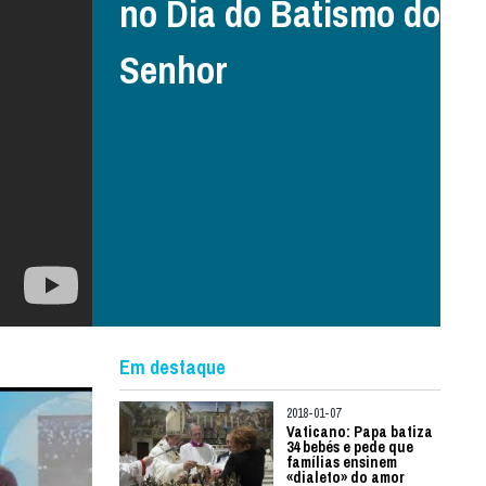
no Dia do Batismo do
Senhor
Em destaque
2018-01-07
Vaticano: Papa batiza
34 bebés e pede que
famílias ensinem
«dialeto» do amor