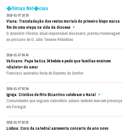
�ltimas Not�cias
2018-01-07 16:35
Viana: Transladação dos restos mortais do primeiro bispo marca
fim de uma etapa na vida da diocese
D. Anacleto Oliveira, atual responsável diocesano, prestou homenagem
ao percurso de D. Júlio Tavares Rebimbas
2018-01-07 09:43
Vaticano: Papa batiza 34 bebés e pede que famílias ensinem
«dialeto» do amor
Francisco assinalou festa do Batismo do Senhor
2018-01-07 02:54
Igreja: Cristãos de Rito Bizantino celebram o Natal
Comunidades que seguem calendário Juliano também marcam presença
em Portugal
2018-01-07 02:02
Lisboa: Coro da catedral apresenta concerto de ano novo