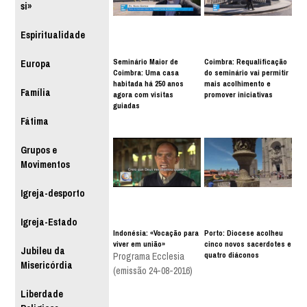
si»
Espiritualidade
Seminário Maior de
Coimbra: Requalificação
Europa
Coimbra: Uma casa
do seminário vai permitir
habitada há 250 anos
mais acolhimento e
Família
agora com visitas
promover iniciativas
guiadas
Fátima
Grupos e
Movimentos
Igreja-desporto
Igreja-Estado
Indonésia: «Vocação para
Porto: Diocese acolheu
viver em união»
cinco novos sacerdotes e
Jubileu da
quatro diáconos
Programa Ecclesia
Misericórdia
(emissão 24-08-2016)
Liberdade