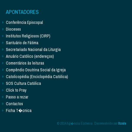
APONTADORES
Conferência Episcopal
Dioceses
Institutos Religiosos (CIRP)
Santuário de Fátima
Secretariado Nacional da Liturgia
Anuário Católico (endereços)
Comentários às leituras
Compêndio Doutrina Social da Igreja
Catolicopédia (Enciclopédia Católica)
SOS Cultura Católica
Click to Pray
Passo a rezar
Contactos
Ficha T�cnica
© 2014 Ag�ncia Ecclesia. Desenvolvido por
Itcode