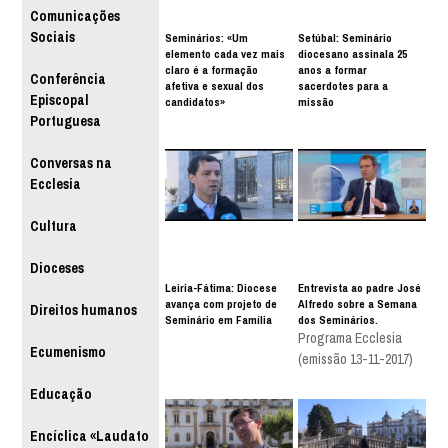
Comunicações
Sociais
Seminários: «Um
Setúbal: Seminário
elemento cada vez mais
diocesano assinala 25
claro é a formação
anos a formar
Conferência
afetiva e sexual dos
sacerdotes para a
Episcopal
candidatos»
missão
Portuguesa
Conversas na
Ecclesia
Cultura
Dioceses
Leiria-Fátima: Diocese
Entrevista ao padre José
avança com projeto de
Alfredo sobre a Semana
Direitos humanos
Seminário em Família
dos Seminários.
Programa Ecclesia
Ecumenismo
(emissão 13-11-2017)
Educação
Encíclica «Laudato