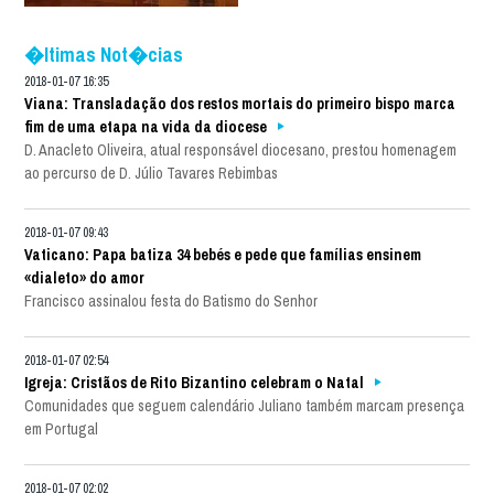
�ltimas Not�cias
2018-01-07 16:35
Viana: Transladação dos restos mortais do primeiro bispo marca
fim de uma etapa na vida da diocese
D. Anacleto Oliveira, atual responsável diocesano, prestou homenagem
ao percurso de D. Júlio Tavares Rebimbas
2018-01-07 09:43
Vaticano: Papa batiza 34 bebés e pede que famílias ensinem
«dialeto» do amor
Francisco assinalou festa do Batismo do Senhor
2018-01-07 02:54
Igreja: Cristãos de Rito Bizantino celebram o Natal
Comunidades que seguem calendário Juliano também marcam presença
em Portugal
2018-01-07 02:02