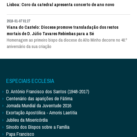
Lisboa: Coro da catedral apresenta concerto de ano novo
2018-01-07 01:27
Viana do Castelo: Diocese promove transladação dos restos
mortais de D. Júlio Tavares Rebimbas para a Sé
Homenagem ao primeiro bispo da diocese do Alto Minho decorre no 40.º
aniversário da sua criação
ESPECIAIS ECCLESIA
D. António Francisco dos Santos (1948-2017)
Centenário das aparições de Fátima
Jornada Mundial da Juventude 2016
Exortação Apostólica - Amoris Laetitia
Jubileu da Misericórdia
Sínodo dos Bispos sobre a Família
Papa Francisco