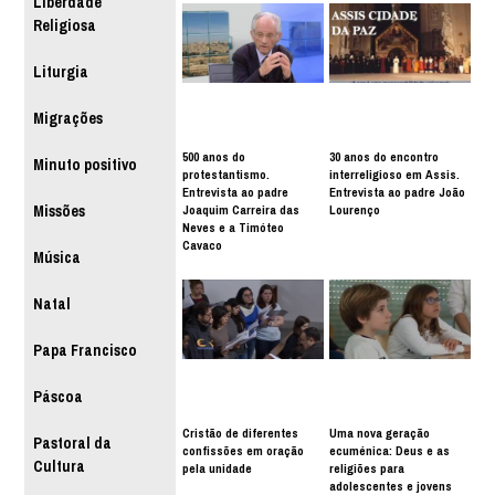
Liberdade
Religiosa
Liturgia
Migrações
500 anos do
30 anos do encontro
Minuto positivo
protestantismo.
interreligioso em Assis.
Entrevista ao padre
Entrevista ao padre João
Joaquim Carreira das
Lourenço
Missões
Neves e a Timóteo
Cavaco
Música
Natal
Papa Francisco
Páscoa
Cristão de diferentes
Uma nova geração
Pastoral da
confissões em oração
ecuménica: Deus e as
Cultura
pela unidade
religiões para
adolescentes e jovens