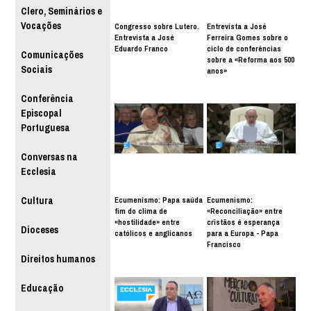
Clero, Seminários e
Vocações
Congresso sobre Lutero.
Entrevista a José
Entrevista a José
Ferreira Gomes sobre o
Eduardo Franco
ciclo de conferências
Comunicações
sobre a «Reforma aos 500
Sociais
anos»
Conferência
Episcopal
Portuguesa
Conversas na
Ecclesia
Ecumenismo: Papa saúda
Ecumenismo:
Cultura
fim do clima de
«Reconciliação» entre
«hostilidade» entre
cristãos é esperança
Dioceses
católicos e anglicanos
para a Europa - Papa
Francisco
Direitos humanos
Educação