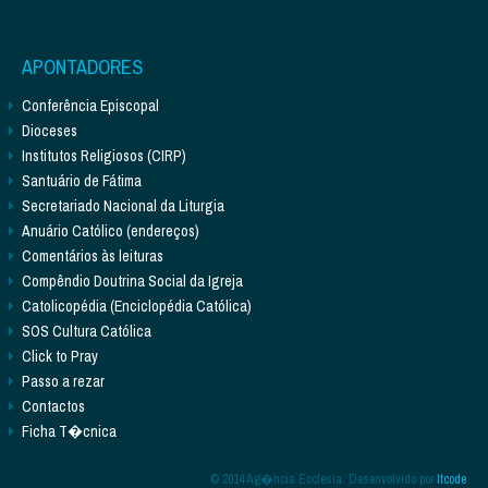
APONTADORES
Conferência Episcopal
Dioceses
Institutos Religiosos (CIRP)
Santuário de Fátima
Secretariado Nacional da Liturgia
Anuário Católico (endereços)
Comentários às leituras
Compêndio Doutrina Social da Igreja
Catolicopédia (Enciclopédia Católica)
SOS Cultura Católica
Click to Pray
Passo a rezar
Contactos
Ficha T�cnica
© 2014 Ag�ncia Ecclesia. Desenvolvido por
Itcode