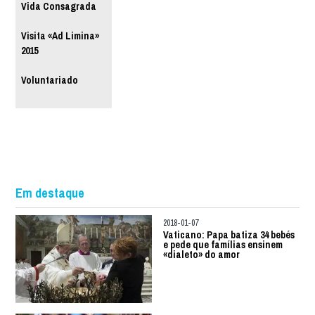
Vida Consagrada
Visita «Ad Limina»
2015
Voluntariado
Em destaque
2018-01-07
Vaticano: Papa batiza 34 bebés
e pede que famílias ensinem
«dialeto» do amor