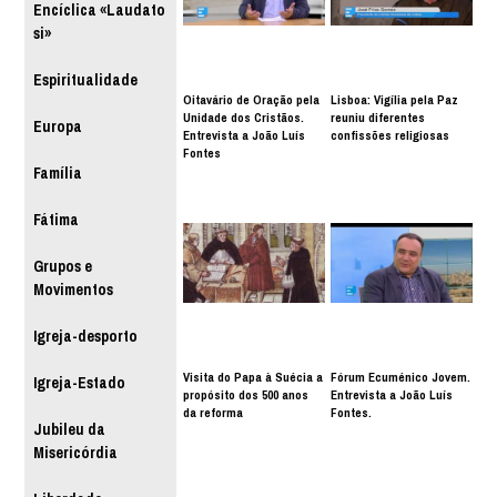
Encíclica «Laudato
si»
Espiritualidade
Oitavário de Oração pela
Lisboa: Vigília pela Paz
Unidade dos Cristãos.
reuniu diferentes
Europa
Entrevista a João Luís
confissões religiosas
Fontes
Família
Fátima
Grupos e
Movimentos
Igreja-desporto
Visita do Papa à Suécia a
Fórum Ecuménico Jovem.
Igreja-Estado
propósito dos 500 anos
Entrevista a João Luís
da reforma
Fontes.
Jubileu da
Misericórdia