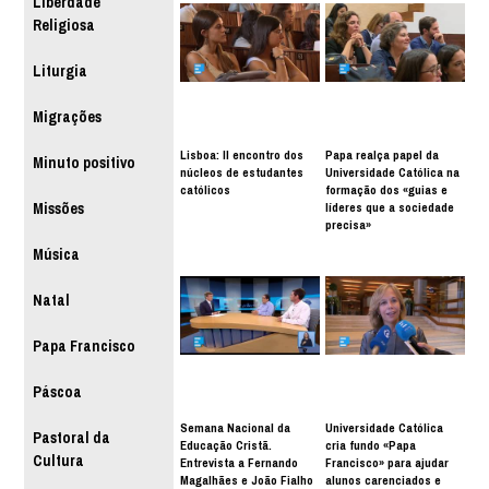
Liberdade
Religiosa
Liturgia
Migrações
Lisboa: II encontro dos
Papa realça papel da
Minuto positivo
núcleos de estudantes
Universidade Católica na
católicos
formação dos «guias e
líderes que a sociedade
Missões
precisa»
Música
Natal
Papa Francisco
Páscoa
Semana Nacional da
Universidade Católica
Pastoral da
Educação Cristã.
cria fundo «Papa
Cultura
Entrevista a Fernando
Francisco» para ajudar
Magalhães e João Fialho
alunos carenciados e