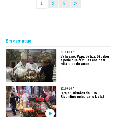
>
1
2
3
Em destaque
2018-01-07
Vaticano: Papa batiza 34 bebés
e pede que famílias ensinem
«dialeto» do amor
2018-01-07
Igreja: Cristãos de Rito
Bizantino celebram o Natal