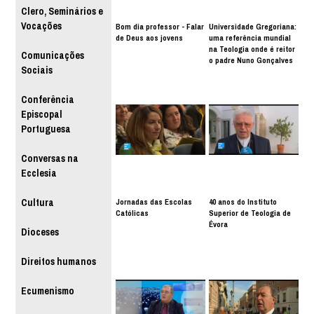
Clero, Seminários e
Vocações
Bom dia professor - Falar
Universidade Gregoriana:
de Deus aos jovens
uma referência mundial
na Teologia onde é reitor
Comunicações
o padre Nuno Gonçalves
Sociais
Conferência
Episcopal
Portuguesa
Conversas na
Ecclesia
Jornadas das Escolas
40 anos do Instituto
Cultura
Católicas
Superior de Teologia de
Évora
Dioceses
Direitos humanos
Ecumenismo