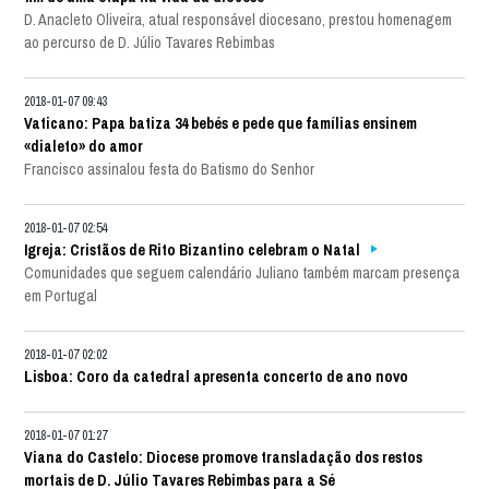
D. Anacleto Oliveira, atual responsável diocesano, prestou homenagem
ao percurso de D. Júlio Tavares Rebimbas
2018-01-07 09:43
Vaticano: Papa batiza 34 bebés e pede que famílias ensinem
«dialeto» do amor
Francisco assinalou festa do Batismo do Senhor
2018-01-07 02:54
Igreja: Cristãos de Rito Bizantino celebram o Natal
Comunidades que seguem calendário Juliano também marcam presença
em Portugal
2018-01-07 02:02
Lisboa: Coro da catedral apresenta concerto de ano novo
2018-01-07 01:27
Viana do Castelo: Diocese promove transladação dos restos
mortais de D. Júlio Tavares Rebimbas para a Sé