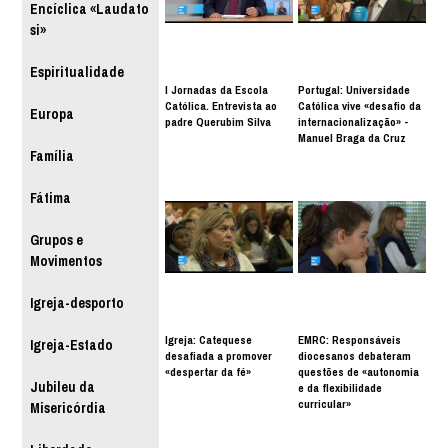
Encíclica «Laudato
si»
Espiritualidade
I Jornadas da Escola
Portugal: Universidade
Católica. Entrevista ao
Católica vive «desafio da
Europa
padre Querubim Silva
internacionalização» -
Manuel Braga da Cruz
Família
Fátima
Grupos e
Movimentos
Igreja-desporto
Igreja: Catequese
EMRC: Responsáveis
Igreja-Estado
desafiada a promover
diocesanos debateram
«despertar da fé»
questões de «autonomia
Jubileu da
e da flexibilidade
curricular»
Misericórdia