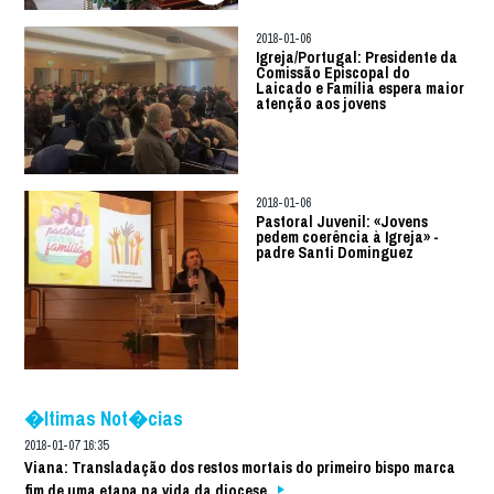
2018-01-06
Igreja/Portugal: Presidente da
Comissão Episcopal do
Laicado e Família espera maior
atenção aos jovens
2018-01-06
Pastoral Juvenil: «Jovens
pedem coerência à Igreja» -
padre Santi Dominguez
�ltimas Not�cias
2018-01-07 16:35
Viana: Transladação dos restos mortais do primeiro bispo marca
fim de uma etapa na vida da diocese