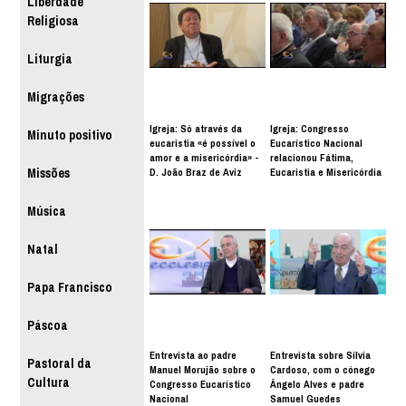
Liberdade
Religiosa
Liturgia
Migrações
Igreja: Só através da
Igreja: Congresso
Minuto positivo
eucaristia «é possível o
Eucarístico Nacional
amor e a misericórdia» -
relacionou Fátima,
D. João Braz de Aviz
Eucaristia e Misericórdia
Missões
Música
Natal
Papa Francisco
Páscoa
Entrevista ao padre
Entrevista sobre Sílvia
Pastoral da
Manuel Morujão sobre o
Cardoso, com o cónego
Cultura
Congresso Eucarístico
Ângelo Alves e padre
Nacional
Samuel Guedes