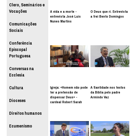
Clero, Seminários e
Vocações
A vida e a morte -
O Deus que ri. Entrevista
entrevista José Luís
a frei Bento Domingos
Nunes Martins
Comunicações
Sociais
Conferência
Episcopal
Portuguesa
Conversas na
Ecclesia
Igreja: «Homem não pode
A Santidade nos textos
Cultura
ter a pretensão de
da Bíblia pelo padre
dispensar Deus» -
Armindo Vaz
Dioceses
cardeal Robert Sarah
Direitos humanos
Ecumenismo