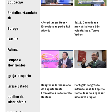
Educação
Encíclica «Laudato
si»
«Acreditar em Deus».
Taizé: Comunidade
Entrevista ao padre Rui
provisória levou três
Europa
Alberto
voluntárias a Torres
Vedras
Família
Fátima
Grupos e
Movimentos
Igreja-desporto
Congresso Internacional
Portugal: Congresso
Igreja-Estado
do Espírito Santo.
internacional do Espírito
Entrevista a João Relvão
Santo desafia a «pensar
Jubileu da
Caetano
uma nova utopia»
Misericórdia