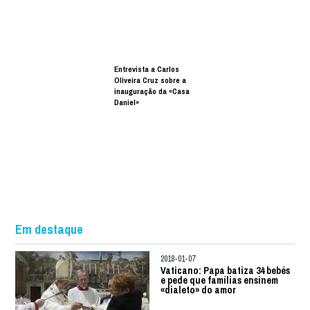
Entrevista a Carlos
Oliveira Cruz sobre a
inauguração da «Casa
Daniel»
Em destaque
2018-01-07
Vaticano: Papa batiza 34 bebés
e pede que famílias ensinem
«dialeto» do amor