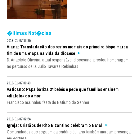
�ltimas Not�cias
2018-01-07 16:35
Viana: Transladação dos restos mortais do primeiro bispo marca
fim de uma etapa na vida da diocese
D. Anacleto Oliveira, atual responsável diocesano, prestou homenagem
ao percurso de D. Júlio Tavares Rebimbas
2018-01-07 09:43
Vaticano: Papa batiza 34 bebés e pede que famílias ensinem
«dialeto» do amor
Francisco assinalou festa do Batismo do Senhor
2018-01-07 02:54
Igreja: Cristãos de Rito Bizantino celebram o Natal
Comunidades que seguem calendário Juliano também marcam presença
em Portugal