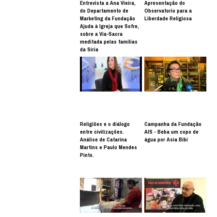
Entrevista a Ana Vieira,
Apresentação do
do Departamento de
Observatorio para a
Marketing da Fundação
Liberdade Religiosa
Ajuda à Igreja que Sofre,
sobre a Via-Sacra
meditada pelas famílias
da Síria
Religiões e o diálogo
Campanha da Fundação
entre civilizações.
AIS - Beba um copo de
Análise de Catarina
água por Asia Bibi
Martins e Paulo Mendes
Pinto.