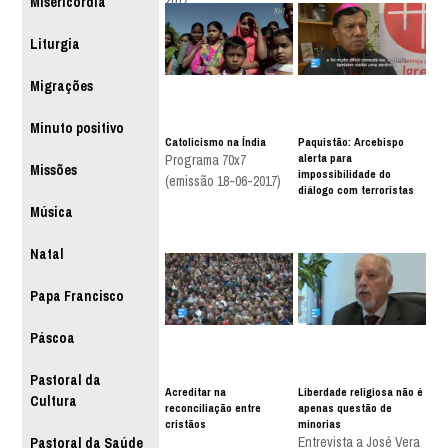
Misericórdia
Liturgia
Migrações
Minuto positivo
Catolicismo na Índia
Paquistão: Arcebispo
alerta para
Programa 70x7
Missões
impossibilidade do
(emissão 18-06-2017)
diálogo com terroristas
Música
Natal
Papa Francisco
Páscoa
Pastoral da
Acreditar na
Liberdade religiosa não é
Cultura
reconciliação entre
apenas questão de
cristãos
minorias
Entrevista a José Vera
Pastoral da Saúde