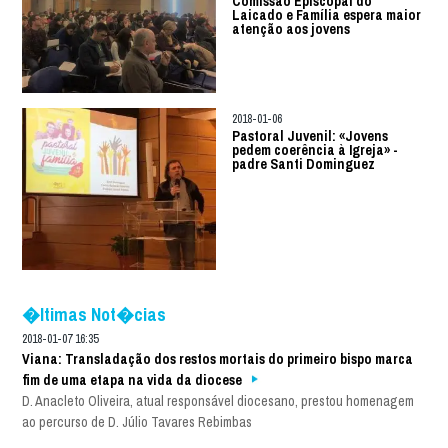
Comissão Episcopal do
Laicado e Família espera maior
atenção aos jovens
2018-01-06
Pastoral Juvenil: «Jovens
pedem coerência à Igreja» -
padre Santi Dominguez
�ltimas Not�cias
2018-01-07 16:35
Viana: Transladação dos restos mortais do primeiro bispo marca
fim de uma etapa na vida da diocese
D. Anacleto Oliveira, atual responsável diocesano, prestou homenagem
ao percurso de D. Júlio Tavares Rebimbas