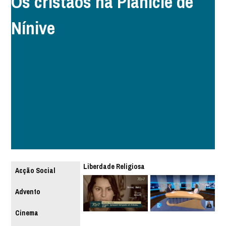
Os cristãos na Planície de
Nínive
Liberdade Religiosa
Acção Social
Advento
Cinema