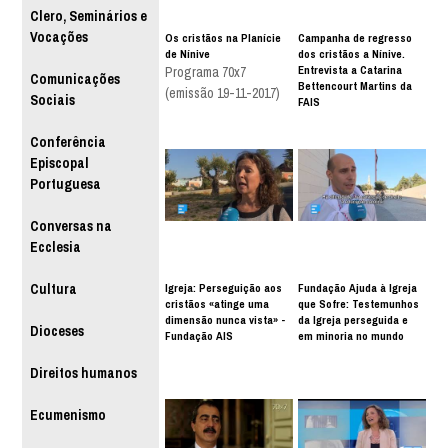
Clero, Seminários e
Vocações
Os cristãos na Planície
Campanha de regresso
de Nínive
dos cristãos a Nínive.
Entrevista a Catarina
Programa 70x7
Comunicações
Bettencourt Martins da
(emissão 19-11-2017)
Sociais
FAIS
Conferência
Episcopal
Portuguesa
Conversas na
Ecclesia
Igreja: Perseguição aos
Fundação Ajuda à Igreja
Cultura
cristãos «atinge uma
que Sofre: Testemunhos
dimensão nunca vista» -
da Igreja perseguida e
Dioceses
Fundação AIS
em minoria no mundo
Direitos humanos
Ecumenismo