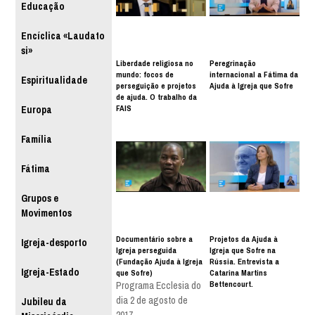
Educação
Encíclica «Laudato
si»
Liberdade religiosa no
Peregrinação
mundo: focos de
internacional a Fátima da
Espiritualidade
perseguição e projetos
Ajuda à Igreja que Sofre
de ajuda. O trabalho da
FAIS
Europa
Família
Fátima
Grupos e
Movimentos
Documentário sobre a
Projetos da Ajuda à
Igreja-desporto
Igreja perseguida
Igreja que Sofre na
(Fundação Ajuda à Igreja
Rússia. Entrevista a
Igreja-Estado
que Sofre)
Catarina Martins
Bettencourt.
Programa Ecclesia do
dia 2 de agosto de
Jubileu da
2017