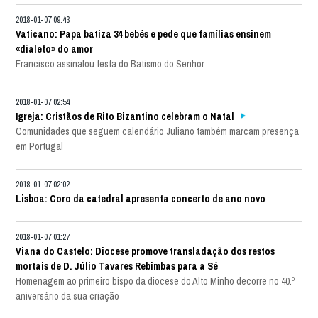
2018-01-07 09:43
Vaticano: Papa batiza 34 bebés e pede que famílias ensinem
«dialeto» do amor
Francisco assinalou festa do Batismo do Senhor
2018-01-07 02:54
Igreja: Cristãos de Rito Bizantino celebram o Natal
Comunidades que seguem calendário Juliano também marcam presença
em Portugal
2018-01-07 02:02
Lisboa: Coro da catedral apresenta concerto de ano novo
2018-01-07 01:27
Viana do Castelo: Diocese promove transladação dos restos
mortais de D. Júlio Tavares Rebimbas para a Sé
Homenagem ao primeiro bispo da diocese do Alto Minho decorre no 40.º
aniversário da sua criação