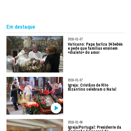
Em destaque
2018-01-07
Vaticano: Papa batiza 34 bebés
e pede que famílias ensinem
«dialeto» do amor
2018-01-07
Igreja: Cristãos de Rito
Bizantino celebram o Natal
2018-01-06
Igreja/Portugal: Presidente da