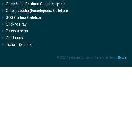
Compêndio Doutrina Social da Igreja
Catolicopédia (Enciclopédia Católica)
SOS Cultura Católica
Click to Pray
Passo a rezar
Contactos
Ficha T�cnica
© 2014 Ag�ncia Ecclesia. Desenvolvido por
Itcode