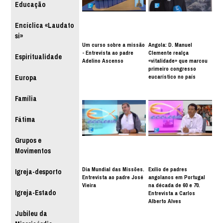
Educação
Encíclica «Laudato
si»
Um curso sobre a missão
Angola: D. Manuel
- Entrevista ao padre
Clemente realça
Espiritualidade
Adelino Ascenso
«vitalidade» que marcou
primeiro congresso
eucarístico no país
Europa
Família
Fátima
Grupos e
Movimentos
Dia Mundial das Missões.
Exílio de padres
Igreja-desporto
Entrevista ao padre José
angolanos em Portugal
Vieira
na década de 60 e 70.
Igreja-Estado
Entrevista a Carlos
Alberto Alves
Jubileu da