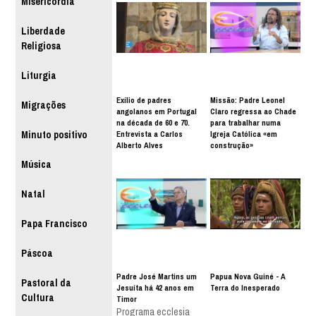
Misericórdia
Liberdade
Religiosa
Liturgia
Exílio de padres
Missão: Padre Leonel
Migrações
angolanos em Portugal
Claro regressa ao Chade
na década de 60 e 70.
para trabalhar numa
Entrevista a Carlos
Igreja Católica «em
Minuto positivo
Alberto Alves
construção»
Música
Natal
Papa Francisco
Páscoa
Padre José Martins um
Papua Nova Guiné - A
Pastoral da
Jesuíta há 42 anos em
Terra do Inesperado
Cultura
Timor
Programa ecclesia