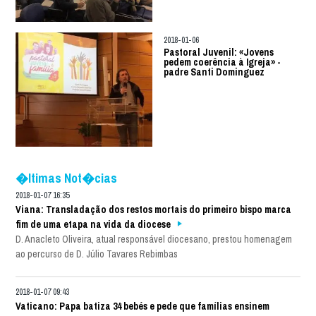
2018-01-06
Pastoral Juvenil: «Jovens
pedem coerência à Igreja» -
padre Santi Dominguez
�ltimas Not�cias
2018-01-07 16:35
Viana: Transladação dos restos mortais do primeiro bispo marca
fim de uma etapa na vida da diocese
D. Anacleto Oliveira, atual responsável diocesano, prestou homenagem
ao percurso de D. Júlio Tavares Rebimbas
2018-01-07 09:43
Vaticano: Papa batiza 34 bebés e pede que famílias ensinem