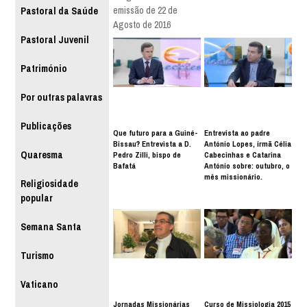
emissão de 22 de
Pastoral da Saúde
Agosto de 2016
Pastoral Juvenil
Património
Por outras palavras
Publicações
Que futuro para a Guiné-
Entrevista ao padre
Bissau? Entrevista a D.
António Lopes, irmã Célia
Quaresma
Pedro Zilli, bispo de
Cabecinhas e Catarina
Bafatá
António sobre: outubro, o
mês missionário.
Religiosidade
popular
Semana Santa
Turismo
Vaticano
Jornadas Missionárias
Curso de Missiologia 2015