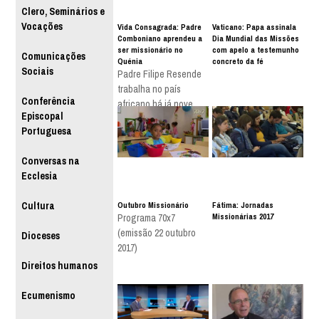
Clero, Seminários e
Vocações
Vida Consagrada: Padre
Vaticano: Papa assinala
Comboniano aprendeu a
Dia Mundial das Missões
ser missionário no
com apelo a testemunho
Comunicações
Quénia
concreto da fé
Sociais
Padre Filipe Resende
trabalha no país
Conferência
africano há já nove
Episcopal
anos
Portuguesa
Conversas na
Ecclesia
Outubro Missionário
Fátima: Jornadas
Cultura
Missionárias 2017
Programa 70x7
(emissão 22 outubro
Dioceses
2017)
Direitos humanos
Ecumenismo