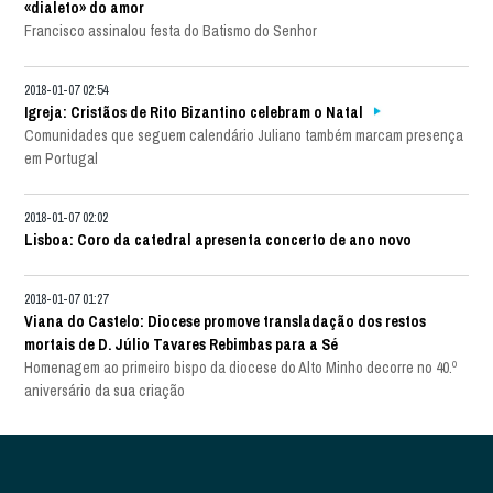
«dialeto» do amor
Francisco assinalou festa do Batismo do Senhor
2018-01-07 02:54
Igreja: Cristãos de Rito Bizantino celebram o Natal
Comunidades que seguem calendário Juliano também marcam presença
em Portugal
2018-01-07 02:02
Lisboa: Coro da catedral apresenta concerto de ano novo
2018-01-07 01:27
Viana do Castelo: Diocese promove transladação dos restos
mortais de D. Júlio Tavares Rebimbas para a Sé
Homenagem ao primeiro bispo da diocese do Alto Minho decorre no 40.º
aniversário da sua criação