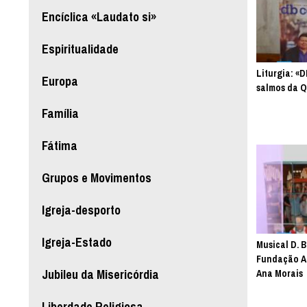
Encíclica «Laudato si»
Espiritualidade
Liturgia: «
Europa
salmos da Q
Família
Fátima
Grupos e Movimentos
Igreja-desporto
Igreja-Estado
Musical D. 
Fundação AI
Jubileu da Misericórdia
Ana Morais
Liberdade Religiosa