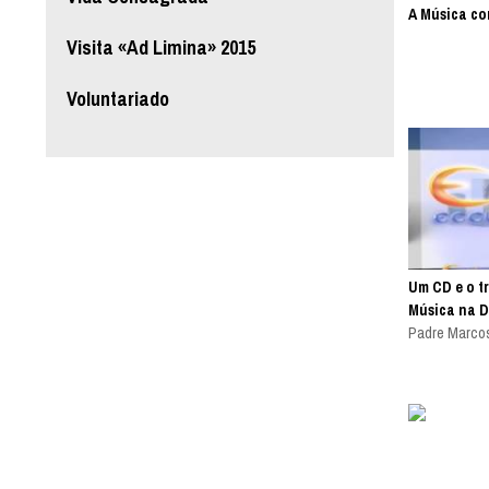
A Música co
Visita «Ad Limina» 2015
Voluntariado
Um CD e o t
Música na 
Padre Marcos