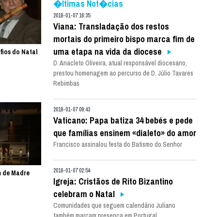
�ltimas Not�cias
2018-01-07 16:35
Viana: Transladação dos restos
mortais do primeiro bispo marca fim de
uma etapa na vida da diocese
fios do Natal
D. Anacleto Oliveira, atual responsável diocesano,
prestou homenagem ao percurso de D. Júlio Tavares
Rebimbas
2018-01-07 09:43
Vaticano: Papa batiza 34 bebés e pede
que famílias ensinem «dialeto» do amor
Francisco assinalou festa do Batismo do Senhor
2018-01-07 02:54
m de Madre
Igreja: Cristãos de Rito Bizantino
celebram o Natal
Comunidades que seguem calendário Juliano
também marcam presença em Portugal