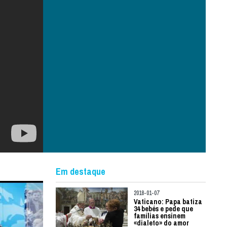
Em destaque
2018-01-07
Vaticano: Papa batiza
34 bebés e pede que
famílias ensinem
«dialeto» do amor