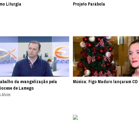
mo Liturgia
Projeto Parábola
rabalho da evangelização pela
Música: Figo Maduro lançaram CD 
Diocese de Lamego
 Alvim