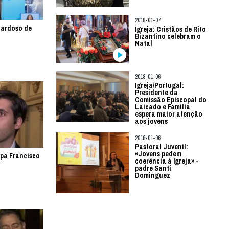
2018-01-07
Cardoso de
Igreja: Cristãos de Rito
Bizantino celebram o
Natal
2018-01-06
Igreja/Portugal:
Presidente da
Comissão Episcopal do
Laicado e Família
espera maior atenção
aos jovens
2018-01-06
Pastoral Juvenil:
«Jovens pedem
apa Francisco
coerência à Igreja» -
padre Santi
Dominguez