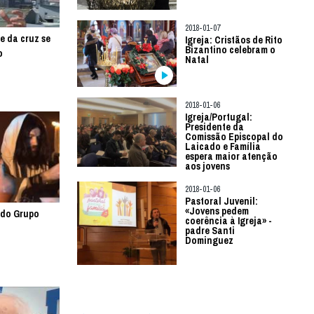
2018-01-07
e da cruz se
Igreja: Cristãos de Rito
Bizantino celebram o
o
Natal
2018-01-06
Igreja/Portugal:
Presidente da
Comissão Episcopal do
Laicado e Família
espera maior atenção
aos jovens
2018-01-06
Pastoral Juvenil:
«Jovens pedem
 do Grupo
coerência à Igreja» -
padre Santi
Dominguez