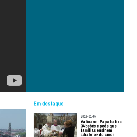
Em destaque
2018-01-07
Vaticano: Papa batiza
34 bebés e pede que
famílias ensinem
«dialeto» do amor