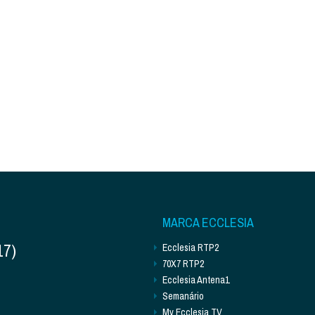
MARCA ECCLESIA
17)
Ecclesia RTP2
70X7 RTP2
Ecclesia Antena1
Semanário
My Ecclesia TV