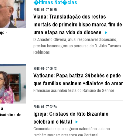
�ltimas Not�cias
2018-01-07 16:35
Viana: Transladação dos restos
mortais do primeiro bispo marca fim de
uma etapa na vida da diocese
jo -
D. Anacleto Oliveira, atual responsável diocesano,
prestou homenagem ao percurso de D. Júlio Tavares
Rebimbas
2018-01-07 09:43
Vaticano: Papa batiza 34 bebés e pede
que famílias ensinem «dialeto» do amor
Francisco assinalou festa do Batismo do Senhor
2018-01-07 02:54
 a
Igreja: Cristãos de Rito Bizantino
sciplina de
celebram o Natal
Comunidades que seguem calendário Juliano
também marcam presença em Portugal