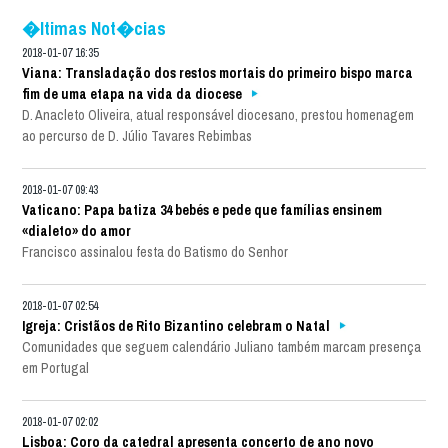
�ltimas Not�cias
2018-01-07 16:35
Viana: Transladação dos restos mortais do primeiro bispo marca
fim de uma etapa na vida da diocese
D. Anacleto Oliveira, atual responsável diocesano, prestou homenagem
ao percurso de D. Júlio Tavares Rebimbas
2018-01-07 09:43
Vaticano: Papa batiza 34 bebés e pede que famílias ensinem
«dialeto» do amor
Francisco assinalou festa do Batismo do Senhor
2018-01-07 02:54
Igreja: Cristãos de Rito Bizantino celebram o Natal
Comunidades que seguem calendário Juliano também marcam presença
em Portugal
2018-01-07 02:02
Lisboa: Coro da catedral apresenta concerto de ano novo