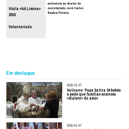
entrevista ao diretor do
secretariado José Carlos
Visita «Ad Limina»
Seabra Pereira
2015
Voluntariado
Em destaque
2018-01-07
Vaticano: Papa batiza 34 bebés
e pede que famílias ensinem
«dialeto» do amor
2018-01-07