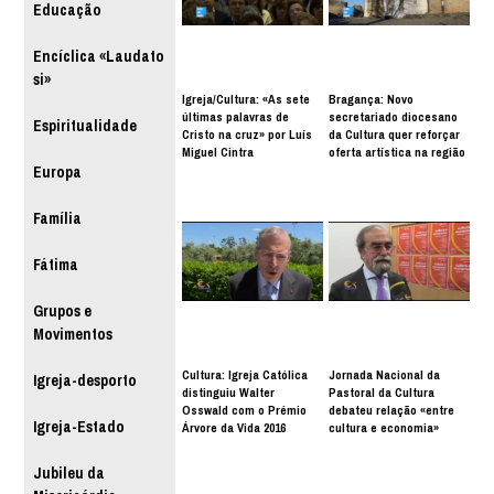
Educação
Encíclica «Laudato
si»
Igreja/Cultura: «As sete
Bragança: Novo
últimas palavras de
secretariado diocesano
Espiritualidade
Cristo na cruz» por Luís
da Cultura quer reforçar
Miguel Cintra
oferta artística na região
Europa
Família
Fátima
Grupos e
Movimentos
Cultura: Igreja Católica
Jornada Nacional da
Igreja-desporto
distinguiu Walter
Pastoral da Cultura
Osswald com o Prémio
debateu relação «entre
Igreja-Estado
Árvore da Vida 2016
cultura e economia»
Jubileu da