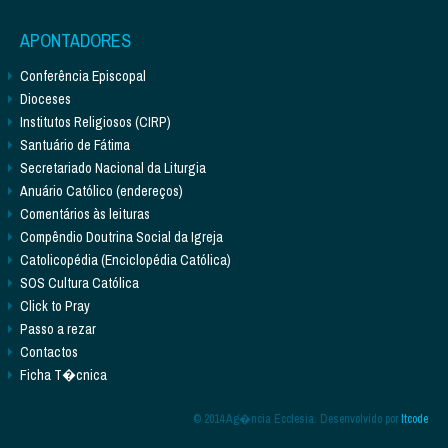
APONTADORES
Conferência Episcopal
Dioceses
Institutos Religiosos (CIRP)
Santuário de Fátima
Secretariado Nacional da Liturgia
Anuário Católico (endereços)
Comentários às leituras
Compêndio Doutrina Social da Igreja
Catolicopédia (Enciclopédia Católica)
SOS Cultura Católica
Click to Pray
Passo a rezar
Contactos
Ficha T�cnica
© 2014 Ag�ncia Ecclesia. Desenvolvido por
Itcode