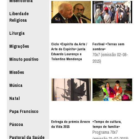
Misericórdia
Liberdade
Religiosa
Liturgia
Ciclo «Espírito da Arte /
Festival «Terras sem
Migrações
Arte do Espírito» junta
sombra»
Eduardo Lourenço e
70x7 (emissão 02-08-
Tolentino Mendonça
Minuto positivo
2015)
Missões
Música
Natal
Papa Francisco
Entrega do prémio Árvore
«Tempo de cultura,
Páscoa
da Vida 2015
tempo de família»
Programa 70x7
Pastoral da Saúde
(emissão 21-07-2015)