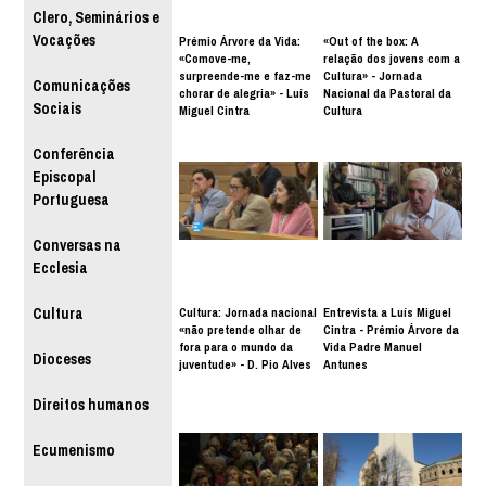
Clero, Seminários e
Vocações
Prémio Árvore da Vida:
«Out of the box: A
«Comove-me,
relação dos jovens com a
surpreende-me e faz-me
Cultura» - Jornada
Comunicações
chorar de alegria» - Luís
Nacional da Pastoral da
Sociais
Miguel Cintra
Cultura
Conferência
Episcopal
Portuguesa
Conversas na
Ecclesia
Cultura: Jornada nacional
Entrevista a Luís Miguel
Cultura
«não pretende olhar de
Cintra - Prémio Árvore da
fora para o mundo da
Vida Padre Manuel
Dioceses
juventude» - D. Pio Alves
Antunes
Direitos humanos
Ecumenismo