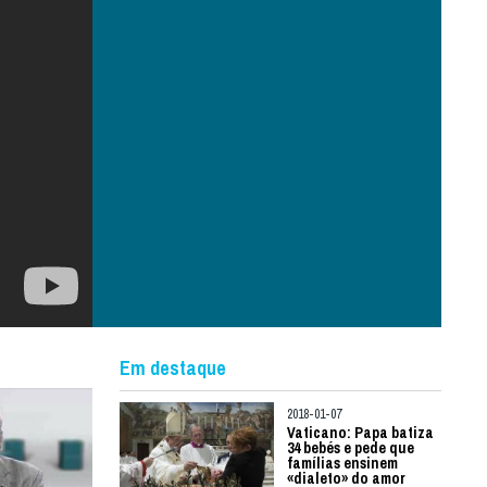
Em destaque
2018-01-07
Vaticano: Papa batiza
34 bebés e pede que
famílias ensinem
«dialeto» do amor