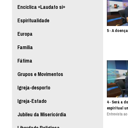
Encíclica «Laudato si»
Espiritualidade
5 - A doença
Europa
Família
Fátima
Grupos e Movimentos
Igreja-desporto
Igreja-Estado
4 - Será a d
espiritual 
Jubileu da Misericórdia
Entrevista a
Liberdade Religiosa