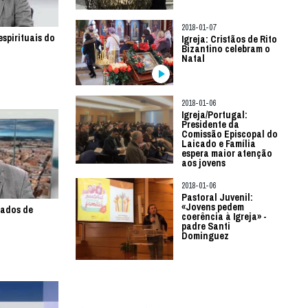
2018-01-07
espirituais do
Igreja: Cristãos de Rito
Bizantino celebram o
Natal
2018-01-06
Igreja/Portugal:
Presidente da
Comissão Episcopal do
Laicado e Família
espera maior atenção
aos jovens
2018-01-06
Pastoral Juvenil:
«Jovens pedem
idados de
coerência à Igreja» -
padre Santi
Dominguez
o