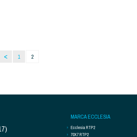
<
1
2
MARCA ECCLESIA
17)
Ecclesia RTP2
70X7 RTP2