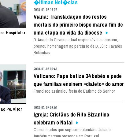
�ltimas Not�cias
2018-01-07 16:35
Viana: Transladação dos restos
mortais do primeiro bispo marca fim de
uma etapa na vida da diocese
iosa Hospitalar
D. Anacleto Oliveira, atual responsável diocesano,
o
prestou homenagem ao percurso de D. Júlio Tavares
Rebimbas
2018-01-07 09:43
Vaticano: Papa batiza 34 bebés e pede
que famílias ensinem «dialeto» do amor
Francisco assinalou festa do Batismo do Senhor
2018-01-07 02:54
 ao Pe. Vitor
Igreja: Cristãos de Rito Bizantino
celebram o Natal
Comunidades que seguem calendário Juliano
também marcam presença em Portugal