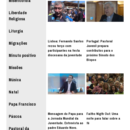
Misericórdia
Liberdade
Religiosa
Liturgia
Lisboa: Fernando Santos
Portugal: Pastoral
Migrações
rezou terço com
Juvenil prepara
participantes na festa
contributos para o
diocesana da juventude
próximo Sínodo dos
Minuto positivo
Bispos
Missões
Música
Natal
Papa Francisco
Mensagem do Papa para
Faiths Nigth Out: Uma
Páscoa
a Jornada Mundial da
noite para falar sobre a
Juventude. Entrevista ao
fé
padre Eduardo Novo.
Pastoral da