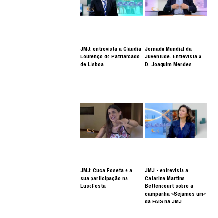
JMJ: entrevista a Cláudia
Jornada Mundial da
Lourenço do Patriarcado
Juventude. Entrevista a
de Lisboa
D. Joaquim Mendes
JMJ: Cuca Roseta e a
JMJ - entrevista a
sua participação na
Catarina Martins
LusoFesta
Bettencourt sobre a
campanha «Sejamos um»
da FAIS na JMJ