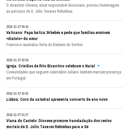
D. Anacleto Oliveira, atual responsável diocesano, prestou homenagem
ao percurso de D. Júlio Tavares Rebimbas
2018-01-07 09:43
Vaticano: Papa batiza 34 bebés e pede que famílias ensinem
«dialeto» do amor
Francisco assinalou festa do Batismo do Senhor
2018-01-07 02:54
Igreja: Cristãos de Rito Bizantino celebram o Natal
Comunidades que seguem calendário Juliano também marcam presença
em Portugal
2018-01-07 02:02
Lisboa: Coro da catedral apresenta concerto de ano novo
2018-01-07 01:27
Viana do Castelo: Diocese promove transladação dos restos
mortais de D. Júlio Tavares Rebimbas para a Sé