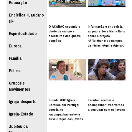
Educação
Encíclica «Laudato
si»
O ACANAC segundo o
Informação e entrevista
chefe de campo e
ao padre José Maria Brito
Espiritualidade
escuteiros das quatro
sobre o projeto
secções
«AfterYou» e os campos
de férias «Aqui e Agora».
Europa
Família
Fátima
Grupos e
Movimentos
Sínodo 2018: Igreja
Escutar, acolher e
Igreja-desporto
Católica em Portugal
acompanhar: três verbos
aposta no
a conjugar com os jovens
Igreja-Estado
«acompanhamento» e
auscultação dos jovens
Jubileu da