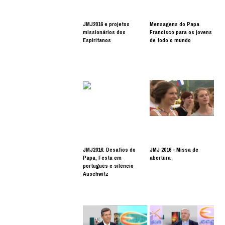
JMJ2016 e projetos
Mensagens do Papa
missionários dos
Francisco para os jovens
Espiritanos
de todo o mundo
JMJ2016: Desafios do
JMJ 2016 - Missa de
Papa, Festa em
abertura
português e silêncio
Auschwitz