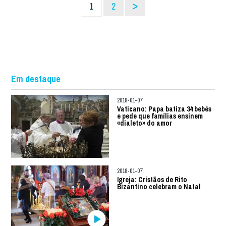
>
1
2
Em destaque
2018-01-07
Vaticano: Papa batiza 34 bebés
e pede que famílias ensinem
«dialeto» do amor
2018-01-07
Igreja: Cristãos de Rito
Bizantino celebram o Natal