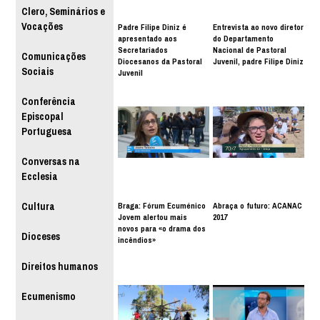
Clero, Seminários e
Vocações
Padre Filipe Diniz é
Entrevista ao novo diretor
apresentado aos
do Departamento
Secretariados
Nacional de Pastoral
Comunicações
Diocesanos da Pastoral
Juvenil, padre Filipe Diniz
Sociais
Juvenil
Conferência
Episcopal
Portuguesa
Conversas na
Ecclesia
Braga: Fórum Ecuménico
Abraça o futuro: ACANAC
Cultura
Jovem alertou mais
2017
novos para «o drama dos
Dioceses
incêndios»
Direitos humanos
Ecumenismo