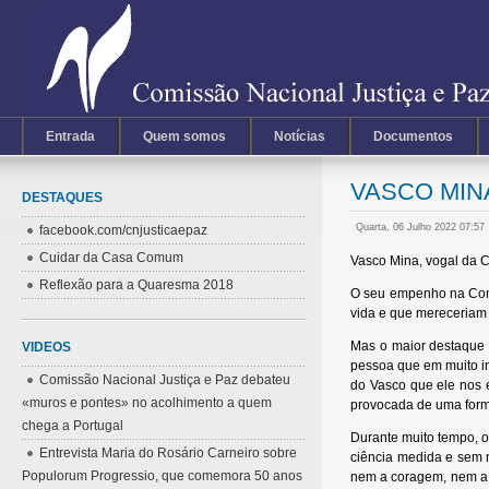
Entrada
Quem somos
Notícias
Documentos
VASCO MINA
DESTAQUES
Quarta, 06 Julho 2022 07:57
facebook.com/cnjusticaepaz
Cuidar da Casa Comum
Vasco Mina, vogal da C
Reflexão para a Quaresma 2018
O seu empenho na Comis
vida e que mereceriam
Mas o maior destaque 
VIDEOS
pessoa que em muito in
Comissão Nacional Justiça e Paz debateu
do Vasco que ele nos 
«muros e pontes» no acolhimento a quem
provocada de uma forma
chega a Portugal
Durante muito tempo, 
Entrevista Maria do Rosário Carneiro sobre
ciência medida e sem 
Populorum Progressio, que comemora 50 anos
nem a coragem, nem a e