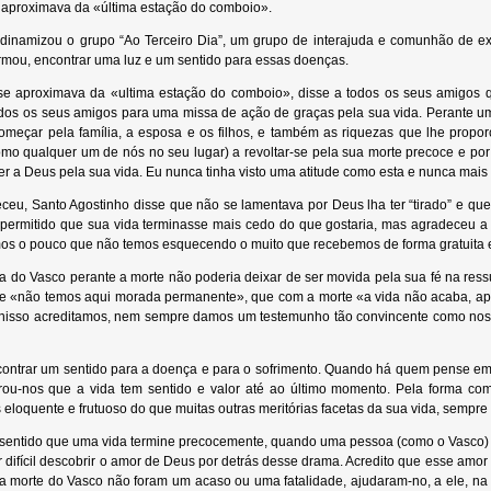
 aproximava da «última estação do comboio».
 dinamizou o grupo “Ao Terceiro Dia”, um grupo de interajuda e comunhão de ex
irmou, encontrar uma luz e um sentido para essas doenças.
e aproximava da «ultima estação do comboio», disse a todos os seus amigos qu
odos os seus amigos para uma missa de ação de graças pela sua vida. Perante u
começar pela família, a esposa e os filhos, e também as riquezas que lhe prop
omo qualquer um de nós no seu lugar) a revoltar-se pela sua morte precoce e por 
r a Deus pela sua vida. Eu nunca tinha visto uma atitude como esta e nunca mais
eu, Santo Agostinho disse que não se lamentava por Deus lha ter “tirado” e que
permitido que sua vida terminasse mais cedo do que gostaria, mas agradeceu a D
os o pouco que não temos esquecendo o muito que recebemos de forma gratuita e
ra do Vasco perante a morte não poderia deixar de ser movida pela sua fé na ress
e «não temos aqui morada permanente», que com a morte «a vida não acaba, ape
nisso acreditamos, nem sempre damos um testemunho tão convincente como nos
contrar um sentido para a doença e para o sofrimento. Quando há quem pense em 
rou-nos que a vida tem sentido e valor até ao último momento. Pela forma c
 eloquente e frutuoso do que muitas outras meritórias facetas da sua vida, semp
entido que uma vida termine precocemente, quando uma pessoa (como o Vasco) muit
 difícil descobrir o amor de Deus por detrás desse drama. Acredito que esse am
e a morte do Vasco não foram um acaso ou uma fatalidade, ajudaram-no, a ele, n