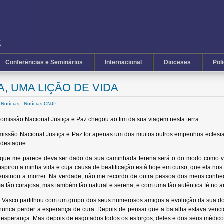
Conferências e Seminários
Internacional
Dioceses
Pol
, UMA LIÇÃO DE VIDA
Notícias
-
Notícias CNJP
omissão Nacional Justiça e Paz chegou ao fim da sua viagem nesta terra.
são Nacional Justiça e Paz foi apenas um dos muitos outros empenhos eclesiais e
 destaque.
que me parece deva ser dado da sua caminhada terena será o do modo como vi
spirou a minha vida e cuja causa de beatificação está hoje em curso, que ela no
ensinou a morrer. Na verdade, não me recordo de outra pessoa dos meus conhe
 tão corajosa, mas também tão natural e serena, e com uma tão autêntica fé no
o Vasco partilhou com um grupo dos seus numerosos amigos a evolução da sua d
nunca perder a esperança de cura. Depois de pensar que a batalha estava vencid
sperança. Mas depois de esgotados todos os esforços, deles e dos seus médicos,