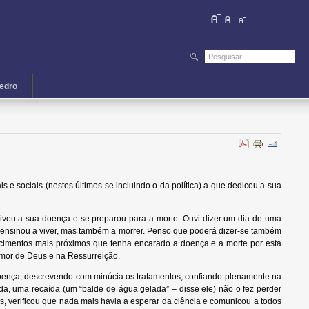
iedro
 sociais (nestes últimos se incluindo o da política) a que dedicou a sua
veu a sua doença e se preparou para a morte. Ouvi dizer um dia de uma
s ensinou a viver, mas também a morrer. Penso que poderá dizer-se também
cimentos mais próximos que tenha encarado a doença e a morte por esta
 amor de Deus e na Ressurreição.
oença, descrevendo com minúcia os tratamentos, confiando plenamente na
a, uma recaída (um “balde de água gelada” – disse ele) não o fez perder
 verificou que nada mais havia a esperar da ciência e comunicou a todos