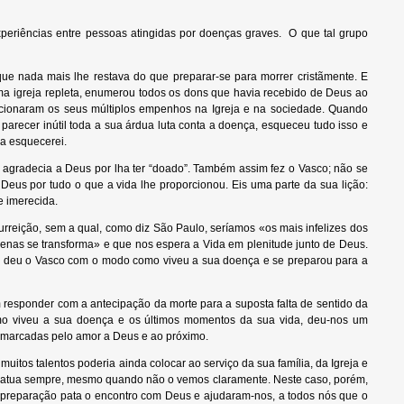
periências entre pessoas atingidas por doenças graves. O que tal grupo
e nada mais lhe restava do que preparar-se para morrer cristãmente. E
ma igreja repleta, enumerou todos os dons que havia recebido de Deus ao
orcionaram os seus múltiplos empenhos na Igreja e na sociedade. Quando
parecer inútil toda a sua árdua luta conta a doença, esqueceu tudo isso e
 a esquecerei.
 agradecia a Deus por lha ter “doado”. Também assim fez o Vasco; não se
eus por tudo o que a vida lhe proporcionou. Eis uma parte da sua lição:
 imerecida.
urreição, sem a qual, como diz São Paulo, seríamos «os mais infelizes dos
nas se transforma» e que nos espera a Vida em plenitude junto de Deus.
 deu o Vasco com o modo como viveu a sua doença e se preparou para a
responder com a antecipação da morte para a suposta falta de sentido da
omo viveu a sua doença e os últimos momentos da sua vida, deu-nos um
re marcadas pelo amor a Deus e ao próximo.
os talentos poderia ainda colocar ao serviço da sua família, da Igreja e
or atua sempre, mesmo quando não o vemos claramente. Neste caso, porém,
a preparação pata o encontro com Deus e ajudaram-nos, a todos nós que o