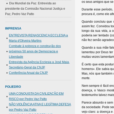
os seus amigos que se
Dia Mundial da Paz. Entrevista ao
presidente da Comissão Nacional Justiça e
Durante esse período,
Paz, Pedro Vaz Patto
procura é, como ele af
Quando concluiu que s
assim fez. Convidou t
IMPRENSA
longo da sua vida, a 
ENTREVISTA RENASCENÇA ECCLESIA a
poderia ser tentado (c
não fez senão agradece
Maria d'Oliveira Martins
Combate à pobreza e construção dos
Quando a sua mãe falec
próximos 50 anos de Democracia e
lamentou por Deus ter 
Liberdade
muitas vezes lamentam
Entrevista da Agência Ecclesia a José Maia,
É certo que esta postu
Secretário-Geral da CNJP
homens». Ele sabia qu
Conferência Anual da CNJP
Mas, nós que também 
morte.
Nem sempre é fácil en
POLIEDRO
doença, o Vasco most
UMA CONQUISTA DA CIVILIZAÇÃO EM
testemunho talvez mais
RISCO por Pedro Vaz Patto
Parece absurdo e sem s
NÃO VIOLÊNCIA ATIVA E LEGÍTIMA DEFESA
da sociedade. Pode ser
por Pedro Vaz Patto
vejo claro: a doença 