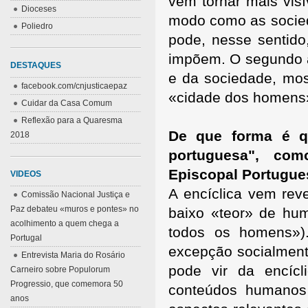
vem tornar mais visí
Dioceses
modo como as socied
Poliedro
pode, nesse sentido
impõem. O segundo as
DESTAQUES
e da sociedade, most
facebook.com/cnjusticaepaz
«cidade dos homens»
Cuidar da Casa Comum
Reflexão para a Quaresma
De que forma é qu
2018
portuguesa", com
Episcopal Portugues
VIDEOS
A encíclica vem re
Comissão Nacional Justiça e
Paz debateu «muros e pontes» no
baixo «teor» de hu
acolhimento a quem chega a
todos os homens»).
Portugal
excepção socialment
Entrevista Maria do Rosário
pode vir da encíc
Carneiro sobre Populorum
Progressio, que comemora 50
conteúdos humanos
anos