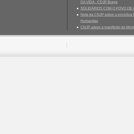
DA VIDA - CDJP Braga
SOLIDÁRIOS COM O POVO DE
Nota da CNJP sobre a encíclica 
Humanitas
CNJP adere a manifesto do Movi