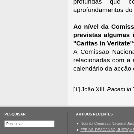
profundas que ce
aprofundamentos do e
Ao nível da Comiss
previstas algumas i
"Caritas in Veritate
A Comissão Nacional
relacionadas com a e
calendário da acção 
[1]
João XIII,
Pacem in T
PESQUISAR
ARTIGOS RECENTES
Nota da Comissão Nacional Just
FÉRIAS: DESCANSO, JUSTIÇA