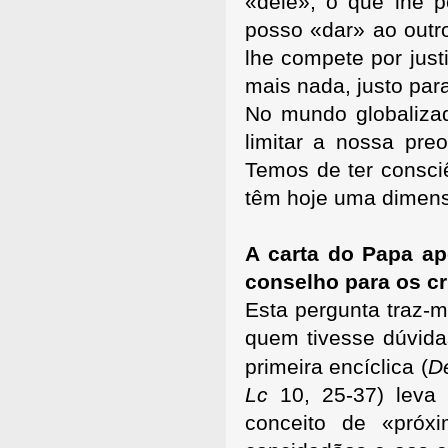
«dele», o que lhe 
posso «dar» ao outr
lhe compete por jus
mais nada, justo para
No mundo globaliza
limitar a nossa pre
Temos de ter consci
têm hoje uma dimens
A carta do Papa ap
conselho para os cr
Esta pergunta traz-m
quem tivesse dúvida
primeira encíclica (
De
Lc
10, 25-37) leva
conceito de «próxi