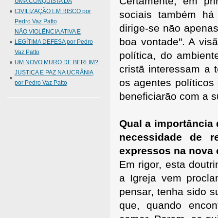
Certamente, em pri
UMA CONQUISTA DA
CIVILIZAÇÃO EM RISCO por
sociais também há 
Pedro Vaz Patto
dirige-se não apena
NÃO VIOLÊNCIA ATIVA E
boa vontade". A vis
LEGÍTIMA DEFESA por Pedro
Vaz Patto
política, do ambien
UM NOVO MURO DE BERLIM?
cristã interessam a
JUSTIÇA E PAZ NA UCRÂNIA
os agentes políticos
por Pedro Vaz Patto
beneficiarão com a su
Qual a importância 
necessidade de r
expressos na nova 
Em rigor, esta doutr
a Igreja vem procl
pensar, tenha sido s
que, quando encon