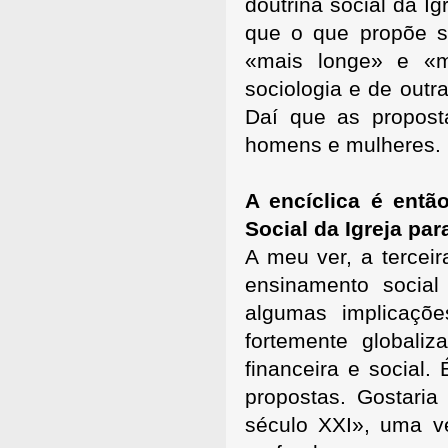
doutrina social da Ig
que o que propõe só
«mais longe» e «m
sociologia e de outr
Daí que as proposta
homens e mulheres.
A encíclica é ent
Social da Igreja par
A meu ver, a terceir
ensinamento social 
algumas implicaçõ
fortemente global
financeira e social
propostas. Gostari
século XXI», uma v