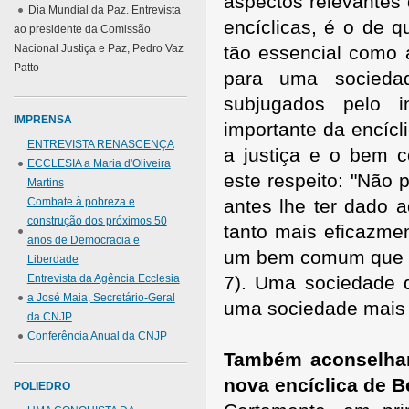
aspectos relevantes 
Dia Mundial da Paz. Entrevista
encíclicas, é o de q
ao presidente da Comissão
Nacional Justiça e Paz, Pedro Vaz
tão essencial como 
Patto
para uma socied
subjugados pelo i
IMPRENSA
importante da encícl
ENTREVISTA RENASCENÇA
a justiça e o bem 
ECCLESIA a Maria d'Oliveira
este respeito: "Não 
Martins
Combate à pobreza e
antes lhe ter dado a
construção dos próximos 50
tanto mais eficazme
anos de Democracia e
um bem comum que dê
Liberdade
Entrevista da Agência Ecclesia
7). Uma sociedade q
a José Maia, Secretário-Geral
uma sociedade mais
da CNJP
Conferência Anual da CNJP
Também aconselhari
nova encíclica de 
POLIEDRO