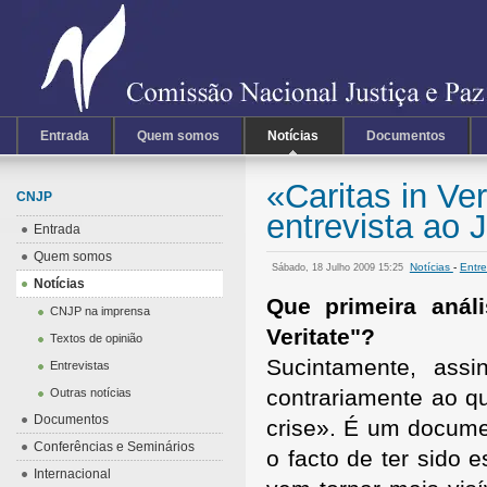
Entrada
Quem somos
Notícias
Documentos
«Caritas in Ve
CNJP
entrevista ao 
Entrada
Quem somos
Notícias
-
Entre
Sábado, 18 Julho 2009 15:25
Notícias
Que primeira anál
CNJP na imprensa
Veritate"?
Textos de opinião
Sucintamente, assi
Entrevistas
contrariamente ao q
Outras notícias
Documentos
crise». É um docume
Conferências e Seminários
o facto de ter sido 
Internacional