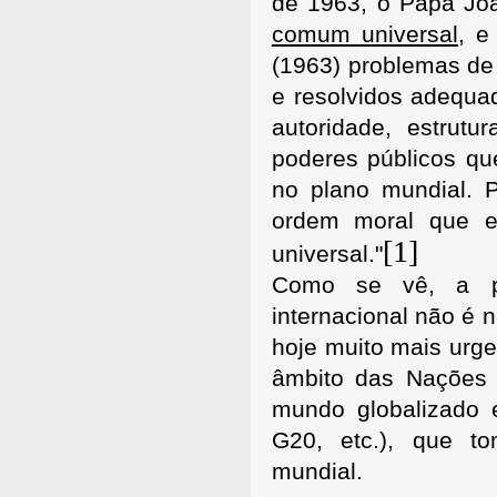
de 1963, o Papa Joã
comum universal
, e
(1963) problemas de
e resolvidos adequ
autoridade, estrutu
poderes públicos qu
no plano mundial. P
ordem moral que ex
[1]
universal."
Como se vê, a pre
internacional não é 
hoje muito mais urg
âmbito das Nações 
mundo globalizado 
G20, etc.), que t
mundial.