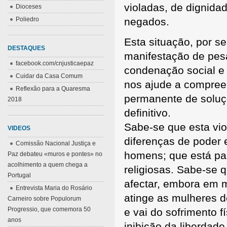
violadas, de dignid
Dioceses
Poliedro
negados.
Esta situação, por se
DESTAQUES
manifestação de pes
facebook.com/cnjusticaepaz
condenação social e 
Cuidar da Casa Comum
nos ajude a compreen
Reflexão para a Quaresma
permanente de solu
2018
definitivo.
Sabe-se que esta vio
VIDEOS
diferenças de poder 
Comissão Nacional Justiça e
homens; que está par
Paz debateu «muros e pontes» no
acolhimento a quem chega a
religiosas. Sabe-se 
Portugal
afectar, embora em 
Entrevista Maria do Rosário
atinge as mulheres d
Carneiro sobre Populorum
Progressio, que comemora 50
e vai do sofrimento f
anos
inibição da liberdad