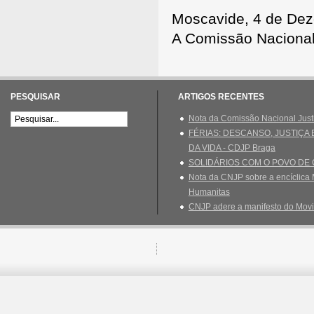
Moscavide, 4 de De
A Comissão Nacional
PESQUISAR
ARTIGOS RECENTES
Nota da Comissão Nacional Just
FÉRIAS: DESCANSO, JUSTIÇA
DA VIDA - CDJP Braga
SOLIDÁRIOS COM O POVO DE
Nota da CNJP sobre a encíclica 
Humanitas
CNJP adere a manifesto do Movi