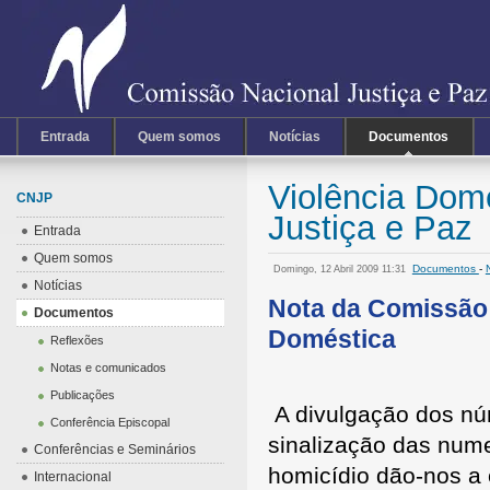
Entrada
Quem somos
Notícias
Documentos
Violência Dom
CNJP
Justiça e Paz
Entrada
Quem somos
Documentos
-
Domingo, 12 Abril 2009 11:31
Notícias
Nota da Comissão 
Documentos
Doméstica
Reflexões
Notas e comunicados
Publicações
A divulgação dos nú
Conferência Episcopal
sinalização das nume
Conferências e Seminários
homicídio dão-nos a 
Internacional