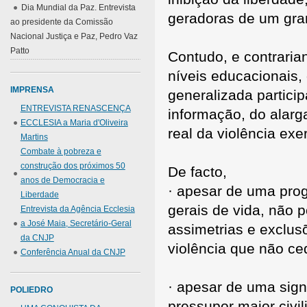
Dia Mundial da Paz. Entrevista
geradoras de um gra
ao presidente da Comissão
Nacional Justiça e Paz, Pedro Vaz
Patto
Contudo, e contrari
níveis educacionais
IMPRENSA
generalizada partic
ENTREVISTA RENASCENÇA
informação, do alarg
ECCLESIA a Maria d'Oliveira
real da violência exe
Martins
Combate à pobreza e
construção dos próximos 50
De facto,
anos de Democracia e
· apesar de uma prog
Liberdade
gerais de vida, não 
Entrevista da Agência Ecclesia
a José Maia, Secretário-Geral
assimetrias e exclus
da CNJP
violência que não ce
Conferência Anual da CNJP
· apesar de uma sign
POLIEDRO
pressupor maior civi