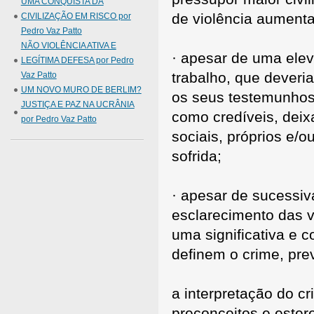
UMA CONQUISTA DA
de violência aument
CIVILIZAÇÃO EM RISCO por
Pedro Vaz Patto
NÃO VIOLÊNCIA ATIVA E
· apesar de uma ele
LEGÍTIMA DEFESA por Pedro
trabalho, que dever
Vaz Patto
UM NOVO MURO DE BERLIM?
os seus testemunhos 
JUSTIÇA E PAZ NA UCRÂNIA
como credíveis, deix
por Pedro Vaz Patto
sociais, próprios e/o
sofrida;
· apesar de sucessi
esclarecimento das v
uma significativa e 
definem o crime, pre
a interpretação do c
preconceitos e estere