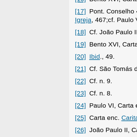
[17]
Pont. Conselho 
Igreja
, 467;cf. Paulo
[18]
Cf. João Paulo I
[19]
Bento XVI, Cart
[20]
Ibid
., 49.
[21]
Cf. São Tomás de 
[22]
Cf. n. 9.
[23]
Cf. n. 8.
[24]
Paulo VI, Carta
[25]
Carta enc.
Carit
[26]
João Paulo II, C