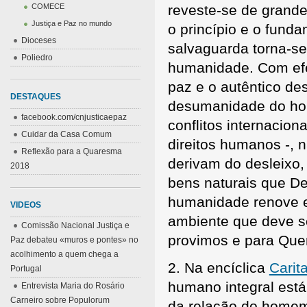
COMECE
reveste-se de grand
Justiça e Paz no mundo
o princípio e o fund
Dioceses
salvaguarda torna-se
Poliedro
humanidade. Com efe
paz e o autêntico de
DESTAQUES
desumanidade do ho
facebook.com/cnjusticaepaz
conflitos internaciona
Cuidar da Casa Comum
direitos humanos -,
Reflexão para a Quaresma
derivam do desleixo,
2018
bens naturais que De
humanidade renove e
VIDEOS
ambiente que deve s
Comissão Nacional Justiça e
provimos e para Qu
Paz debateu «muros e pontes» no
acolhimento a quem chega a
2. Na encíclica
Carita
Portugal
humano integral est
Entrevista Maria do Rosário
Carneiro sobre Populorum
da relação do homem