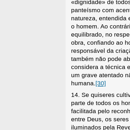
«dignidade» de todos
panteísmo com acent
natureza, entendida 
o homem. Ao contrári
equilibrado, no resp
obra, confiando ao h
responsável da cria
também não pode abdi
considera a técnica 
um grave atentado n
humana.
[30]
14. Se quiseres culti
parte de todos os h
facilitada pelo reco
entre Deus, os seres 
iluminados pela Reve