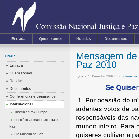
Entrada
Quem somos
Notícias
Documentos
Mensagem de B
CNJP
Paz 2010
Entrada
Quem somos
Internacio
Quarta, 16 Dezembro 2009 17:34
Notícias
Se Quiser
Documentos
Conferências e Seminários
1. Por ocasião do in
Internacional
ardentes votos de pa
Justitia et Pax Europa
responsáveis das na
Pontifício Conselho Justiça e
mundo inteiro. Para 
Paz
quiseres cultivar a p
Dia Mundial da Paz