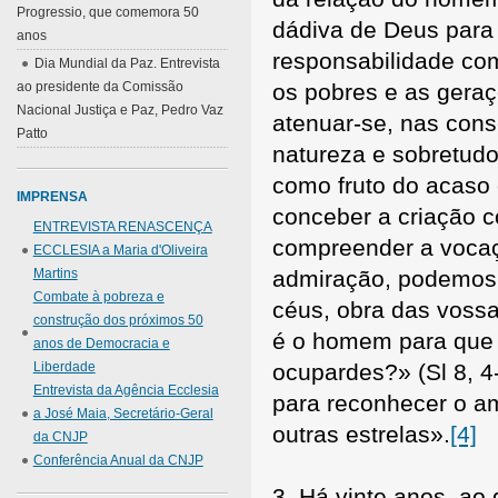
Progressio, que comemora 50
dádiva de Deus para 
anos
responsabilidade co
Dia Mundial da Paz. Entrevista
ao presidente da Comissão
os pobres e as geraç
Nacional Justiça e Paz, Pedro Vaz
atenuar-se, nas cons
Patto
natureza e sobretud
como fruto do acaso 
IMPRENSA
conceber a criação 
ENTREVISTA RENASCENÇA
compreender a vocaç
ECCLESIA a Maria d'Oliveira
Martins
admiração, podemos 
Combate à pobreza e
céus, obra das vossa
construção dos próximos 50
é o homem para que 
anos de Democracia e
Liberdade
ocupardes?» (Sl 8, 4
Entrevista da Agência Ecclesia
para reconhecer o a
a José Maia, Secretário-Geral
outras estrelas».
[4]
da CNJP
Conferência Anual da CNJP
3. Há vinte anos, a