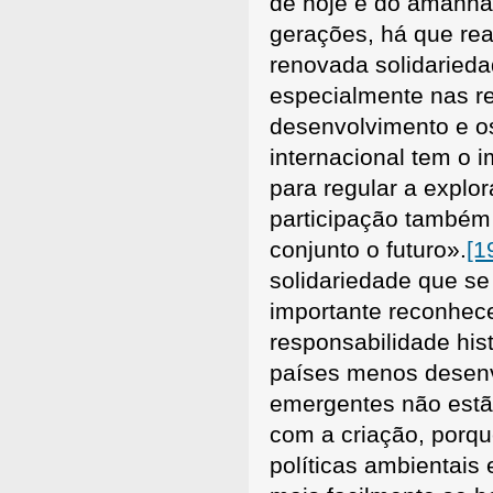
de hoje e do amanhã.
gerações, há que re
renovada solidaried
especialmente nas re
desenvolvimento e os
internacional tem o i
para regular a explo
participação também 
conjunto o futuro».
[1
solidariedade que se
importante reconhecer
responsabilidade his
países menos desenvo
emergentes não estã
com a criação, porq
políticas ambientais 