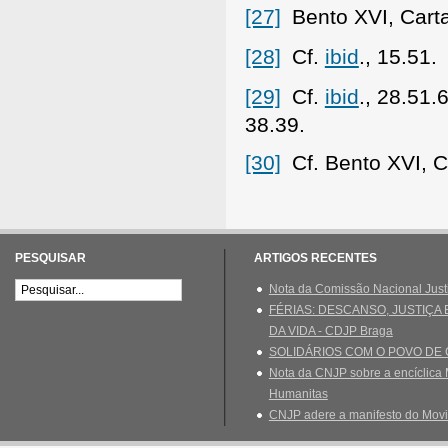
[27]
Bento XVI, Cart
[28]
Cf.
ibid
., 15.51.
[29]
Cf.
ibid
., 28.51.
38.39.
[30]
Cf. Bento XVI, C
PESQUISAR
ARTIGOS RECENTES
Nota da Comissão Nacional Just
FÉRIAS: DESCANSO, JUSTIÇA
DA VIDA - CDJP Braga
SOLIDÁRIOS COM O POVO DE
Nota da CNJP sobre a encíclica 
Humanitas
CNJP adere a manifesto do Movi