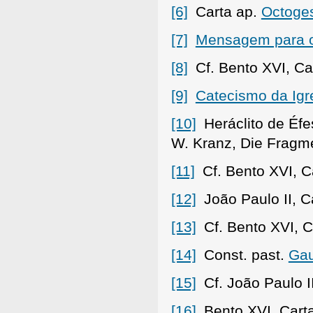
[6]
Carta ap.
Octoge
[7]
Mensagem para o
[8]
Cf. Bento XVI, Ca
[9]
Catecismo da Igre
[10]
Heráclito de Éfe
W. Kranz, Die Fragme
[11]
Cf. Bento XVI, C
[12]
João Paulo II, C
[13]
Cf. Bento XVI, C
[14]
Const. past.
Gau
[15]
Cf. João Paulo II
[16]
Bento XVI, Cart