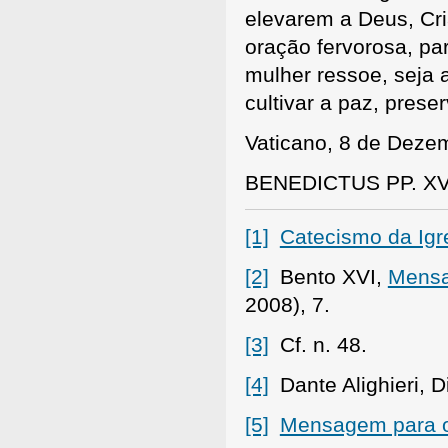
elevarem a Deus, Cri
oração fervorosa, p
mulher ressoe, seja 
cultivar a paz, prese
Vaticano, 8 de Deze
BENEDICTUS PP. XV
[1]
Catecismo da Igre
[2]
Bento XVI,
Mensa
2008), 7.
[3]
Cf. n. 48.
[4]
Dante Alighieri, D
[5]
Mensagem para o