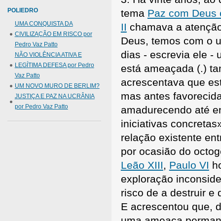
POLIEDRO
tema
Paz com Deus c
UMA CONQUISTA DA
II
chamava a atenção 
CIVILIZAÇÃO EM RISCO por
Deus, temos com o u
Pedro Vaz Patto
dias - escrevia ele 
NÃO VIOLÊNCIA ATIVA E
LEGÍTIMA DEFESA por Pedro
está ameaçada (.) ta
Vaz Patto
acrescentava que est
UM NOVO MURO DE BERLIM?
mas antes favorecid
JUSTIÇA E PAZ NA UCRÂNIA
por Pedro Vaz Patto
amadurecendo até e
iniciativas concretas
relação existente en
por ocasião do octog
Leão XIII
,
Paulo VI
ho
exploração inconsid
risco de a destruir e
E acrescentou que, d
uma ameaça permanen