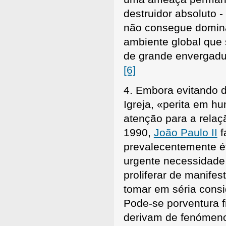
destruidor absoluto
não consegue domina
ambiente global que 
de grande envergadur
[6]
4. Embora evitando de
Igreja, «perita em h
atenção para a relaç
1990,
João Paulo II
f
prevalecentemente ét
urgente necessidade
proliferar de manife
tomar em séria consi
Pode-se porventura f
derivam de fenómenos