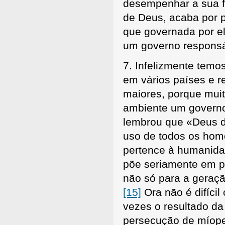
desempenhar a sua f
de Deus, acaba por p
que governada por e
um governo responsáv
7. Infelizmente tem
em vários países e r
maiores, porque mui
ambiente um govern
lembrou que «Deus de
uso de todos os hom
pertence à humanidad
põe seriamente em pe
não só para a geraçã
[15]
Ora não é difíci
vezes o resultado da 
persecução de míope