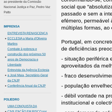
ao presidente da Comissão
social que "absolutiz
Nacional Justiça e Paz, Pedro Vaz
Patto
passado e sem a inte
efémero, permeável 
IMPRENSA
múltiplas formas, ao
ENTREVISTA RENASCENÇA
ECCLESIA a Maria d'Oliveira
Portugal, em concret
Martins
de deficiências preo
Combate à pobreza e
construção dos próximos 50
- situação periféric
anos de Democracia e
aproveitados da melh
Liberdade
Entrevista da Agência Ecclesia
- fraco desenvolvim
a José Maia, Secretário-Geral
da CNJP
- população envelhec
Conferência Anual da CNJP
- débil vontade na pr
POLIEDRO
institucional e colect
UMA CONQUISTA DA
CIVILIZAÇÃO EM RISCO por