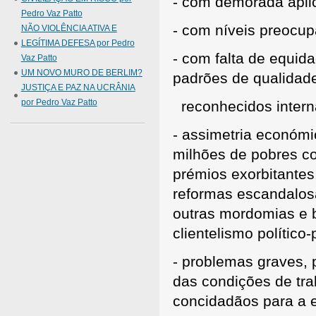
- com demorada aplic
Pedro Vaz Patto
- com níveis preocupa
NÃO VIOLÊNCIA ATIVA E
LEGÍTIMA DEFESA por Pedro
- com falta de equi
Vaz Patto
UM NOVO MURO DE BERLIM?
padrões de qualid
JUSTIÇA E PAZ NA UCRÂNIA
por Pedro Vaz Patto
reconhecidos intern
- assimetria económi
milhões de pobres c
prémios exorbitante
reformas escandalosa
outras mordomias e b
clientelismo político-
- problemas graves, p
das condições de tr
concidadãos para a 