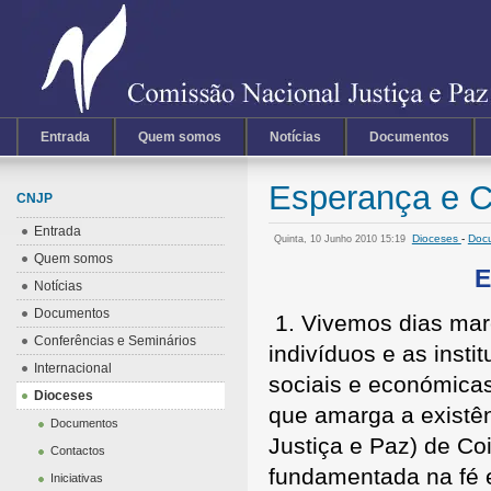
Entrada
Quem somos
Notícias
Documentos
Esperança e Cr
CNJP
Entrada
Dioceses
-
Doc
Quinta, 10 Junho 2010 15:19
Quem somos
E
Notícias
Documentos
1. Vivemos dias marc
Conferências e Seminários
indivíduos e as inst
Internacional
sociais e económicas
Dioceses
que amarga a existê
Documentos
Justiça e Paz) de Co
Contactos
fundamentada na fé 
Iniciativas