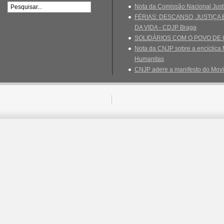
Nota da Comissão Nacional Just
FÉRIAS: DESCANSO, JUSTIÇA
DA VIDA - CDJP Braga
SOLIDÁRIOS COM O POVO DE
Nota da CNJP sobre a encíclica 
Humanitas
CNJP adere a manifesto do Movi