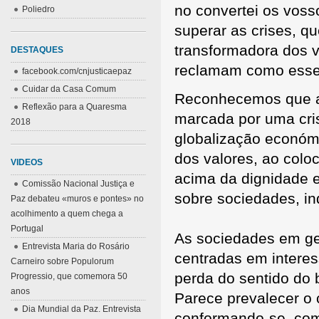
no convertei os voss
Poliedro
superar as crises, qu
transformadora dos v
DESTAQUES
reclamam como essen
facebook.com/cnjusticaepaz
Cuidar da Casa Comum
Reconhecemos que a 
Reflexão para a Quaresma
marcada por uma cris
2018
globalização económi
dos valores, ao colo
VIDEOS
acima da dignidade e
Comissão Nacional Justiça e
sobre sociedades, in
Paz debateu «muros e pontes» no
acolhimento a quem chega a
Portugal
As sociedades em ger
Entrevista Maria do Rosário
centradas em intere
Carneiro sobre Populorum
perda do sentido do 
Progressio, que comemora 50
anos
Parece prevalecer o 
Dia Mundial da Paz. Entrevista
conformando-se, com