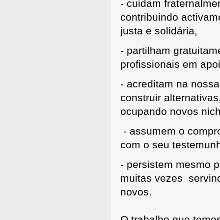
- cuidam fraternalme
contribuindo activa
justa e solidária,
- partilham gratuita
profissionais em apo
- acreditam na noss
construir alternativ
ocupando novos nic
- assumem o compro
com o seu testemunh
- persistem mesmo pe
muitas vezes servind
novos.
O trabalho que temo