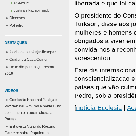
libertada e que foi 
COMECE
Justiça e Paz no mundo
O presidente do Cons
Dioceses
Turkson, disse aos j
Poliedro
mulheres e homens de
obrigados a viver em
DESTAQUES
convida-nos a recon
facebook.com/cnjusticaepaz
acrescentou.
Cuidar da Casa Comum
Reflexão para a Quaresma
Este dia internaciona
2018
consciencialização e 
países que vão culm
VIDEOS
Pedro, sob a presidê
Comissão Nacional Justiça e
Paz debateu «muros e pontes» no
[
notícia Ecclesia
|
Ace
acolhimento a quem chega a
Portugal
Entrevista Maria do Rosário
Carneiro sobre Populorum