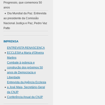
Progressio, que comemora 50
anos
Dia Mundial da Paz. Entrevista
ao presidente da Comissão
Nacional Justiça e Paz, Pedro Vaz
Patto
IMPRENSA
ENTREVISTA RENASCENÇA
ECCLESIA a Maria d'Oliveira
Martins
Combate à pobreza e
construção dos próximos 50
anos de Democracia e
Liberdade
Entrevista da Agência Ecclesia
a José Maia, Secretário-Geral
da CNJP
Conferência Anual da CNJP