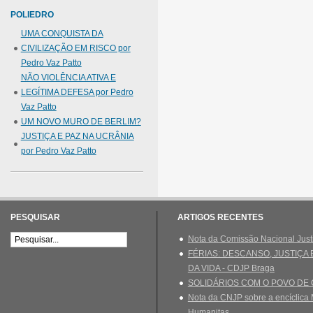
POLIEDRO
UMA CONQUISTA DA
CIVILIZAÇÃO EM RISCO por
Pedro Vaz Patto
NÃO VIOLÊNCIA ATIVA E
LEGÍTIMA DEFESA por Pedro
Vaz Patto
UM NOVO MURO DE BERLIM?
JUSTIÇA E PAZ NA UCRÂNIA
por Pedro Vaz Patto
PESQUISAR
ARTIGOS RECENTES
Nota da Comissão Nacional Just
FÉRIAS: DESCANSO, JUSTIÇA
DA VIDA - CDJP Braga
SOLIDÁRIOS COM O POVO DE
Nota da CNJP sobre a encíclica 
Humanitas