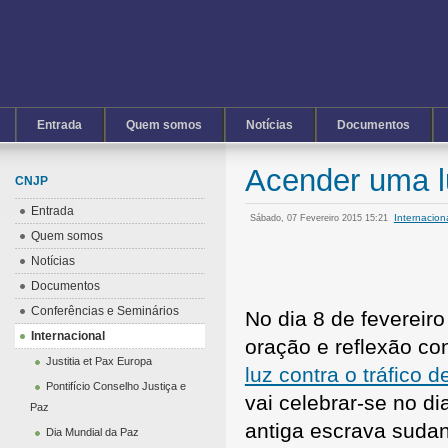
Entrada
Quem somos
Notícias
Documentos
Acender uma l
CNJP
Entrada
Internacion
Sábado, 07 Fevereiro 2015 15:21
Quem somos
Notícias
Documentos
Conferências e Seminários
No dia 8 de fevereiro
Internacional
oração e reflexão co
Justitia et Pax Europa
luz contra o tráfico 
Pontifício Conselho Justiça e
vai celebrar-se no di
Paz
antiga escrava suda
Dia Mundial da Paz