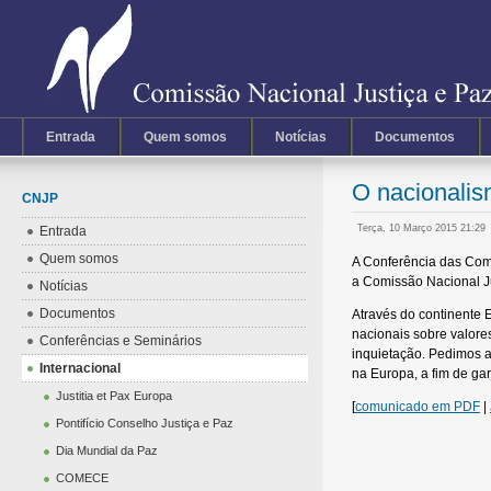
Entrada
Quem somos
Notícias
Documentos
O nacionalis
CNJP
Terça, 10 Março 2015 21:29
Entrada
Quem somos
A Conferência das Com
a Comissão Nacional Ju
Notícias
Documentos
Através do continente 
nacionais sobre valor
Conferências e Seminários
inquietação. Pedimos a
Internacional
na Europa, a fim de ga
Justitia et Pax Europa
[
comunicado em PDF
|
Pontifício Conselho Justiça e Paz
Dia Mundial da Paz
COMECE