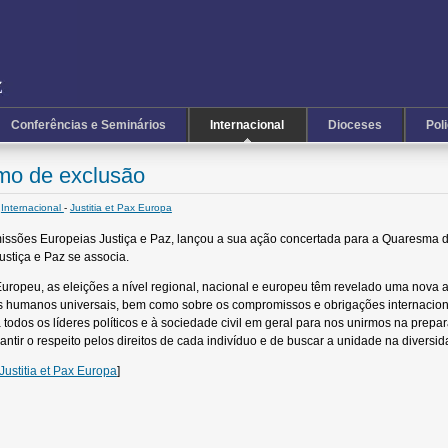
Conferências e Seminários
Internacional
Dioceses
Pol
mo de exclusão
Internacional
-
Justitia et Pax Europa
issões Europeias Justiça e Paz, lançou a sua ação concertada para a Quaresma 
stiça e Paz se associa.
Europeu, as eleições a nível regional, nacional e europeu têm revelado uma nova
es humanos universais, bem como sobre os compromissos e obrigações internacio
 todos os líderes políticos e à sociedade civil em geral para nos unirmos na pre
rantir o respeito pelos direitos de cada indivíduo e de buscar a unidade na dive
Justitia et Pax Europa
]