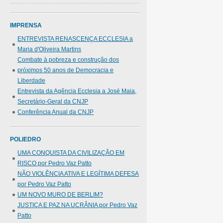
IMPRENSA
ENTREVISTA RENASCENÇA ECCLESIA a
Maria d'Oliveira Martins
Combate à pobreza e construção dos
próximos 50 anos de Democracia e
Liberdade
Entrevista da Agência Ecclesia a José Maia,
Secretário-Geral da CNJP
Conferência Anual da CNJP
POLIEDRO
UMA CONQUISTA DA CIVILIZAÇÃO EM
RISCO por Pedro Vaz Patto
NÃO VIOLÊNCIA ATIVA E LEGÍTIMA DEFESA
por Pedro Vaz Patto
UM NOVO MURO DE BERLIM?
JUSTIÇA E PAZ NA UCRÂNIA por Pedro Vaz
Patto