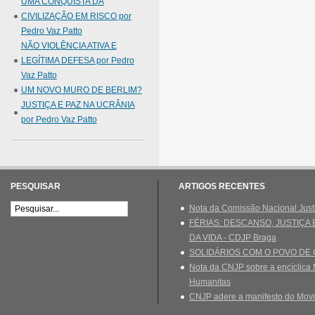
UMA CONQUISTA DA
CIVILIZAÇÃO EM RISCO por
Pedro Vaz Patto
NÃO VIOLÊNCIA ATIVA E
LEGÍTIMA DEFESA por Pedro
Vaz Patto
UM NOVO MURO DE BERLIM?
JUSTIÇA E PAZ NA UCRÂNIA
por Pedro Vaz Patto
PESQUISAR
ARTIGOS RECENTES
Nota da Comissão Nacional Just
FÉRIAS: DESCANSO, JUSTIÇA
DA VIDA - CDJP Braga
SOLIDÁRIOS COM O POVO DE
Nota da CNJP sobre a encíclica 
Humanitas
CNJP adere a manifesto do Movi