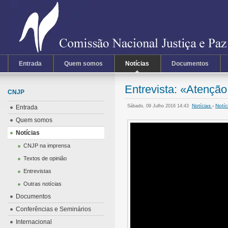
Entrada
Quem somos
Notícias
Documentos
Entrevista: «Atençã
CNJP
Notícias
-
Notí
Sábado, 09 Julho 2016 14:43
Entrada
Quem somos
Notícias
CNJP na imprensa
Textos de opinião
Entrevistas
Outras notícias
Documentos
Conferências e Seminários
Internacional