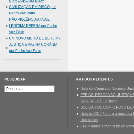
UMA CONQUISTA DA
CIVILIZAÇÃO EM RISCO por
Pedro Vaz Patto
NÃO VIOLÊNCIA ATIVA E
LEGÍTIMA DEFESA por Pedro
Vaz Patto
UM NOVO MURO DE BERLIM?
JUSTIÇA E PAZ NA UCRÂNIA
por Pedro Vaz Patto
PESQUISAR
ARTIGOS RECENTES
Nota da Comissão Nacional Just
FÉRIAS: DESCANSO, JUSTIÇA
DA VIDA - CDJP Braga
SOLIDÁRIOS COM O POVO DE
Nota da CNJP sobre a encíclica 
Humanitas
CNJP adere a manifesto do Movi