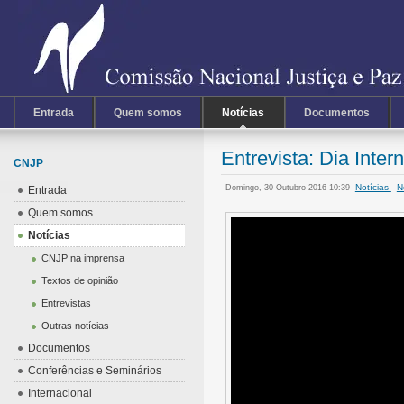
Entrada
Quem somos
Notícias
Documentos
Entrevista: Dia Inte
CNJP
Notícias
-
N
Domingo, 30 Outubro 2016 10:39
Entrada
Quem somos
Notícias
CNJP na imprensa
Textos de opinião
Entrevistas
Outras notícias
Documentos
Conferências e Seminários
Internacional