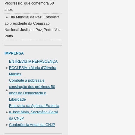
Progressio, que comemora 50
anos
Dia Mundial da Paz. Entrevista
ao presidente da Comissão
Nacional Justiça e Paz, Pedro Vaz
Patto
IMPRENSA
ENTREVISTA RENASCENÇA
ECCLESIA a Maria d'Oliveira
Martins
Combate à pobreza e
construção dos próximos 50
anos de Democracia e
Liberdade
Entrevista da Agência Ecclesia
a José Maia, Secretário-Geral
da CNJP
Conferência Anual da CNJP