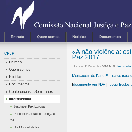
Entrada
Quem somos
Notícias
Documentos
«A não-violência: est
CNJP
Paz 2017
Entrada
Internacio
Sábado, 31 Dezembro 2016 14:58
Quem somos
Mensagem do Papa Francisco para o
Notícias
Documentos
[
documento em PDF
|
notícia Ecclesi
Conferências e Seminários
Internacional
Justitia et Pax Europa
Pontifício Conselho Justiça e
Paz
Dia Mundial da Paz