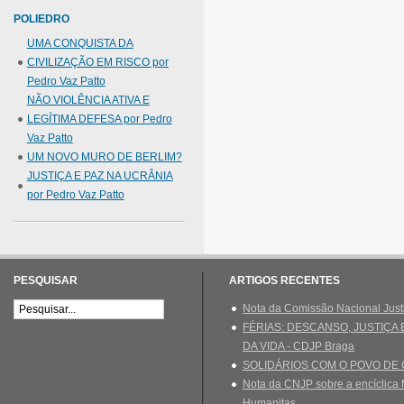
POLIEDRO
UMA CONQUISTA DA
CIVILIZAÇÃO EM RISCO por
Pedro Vaz Patto
NÃO VIOLÊNCIA ATIVA E
LEGÍTIMA DEFESA por Pedro
Vaz Patto
UM NOVO MURO DE BERLIM?
JUSTIÇA E PAZ NA UCRÂNIA
por Pedro Vaz Patto
PESQUISAR
ARTIGOS RECENTES
Nota da Comissão Nacional Just
FÉRIAS: DESCANSO, JUSTIÇA
DA VIDA - CDJP Braga
SOLIDÁRIOS COM O POVO DE
Nota da CNJP sobre a encíclica 
Humanitas