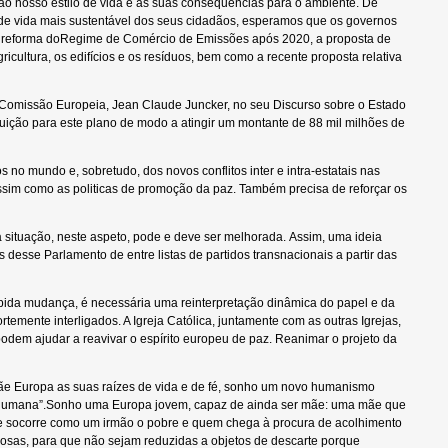
o ao nosso estilo de vida e às suas consequências para o ambiente. De
o de vida mais sustentável dos seus cidadãos, esperamos que os governos
a reforma doRegime de Comércio de Emissões após 2020, a proposta de
icultura, os edifícios e os resíduos, bem como a recente proposta relativa
 Comissão Europeia, Jean Claude Juncker, no seu Discurso sobre o Estado
ição para este plano de modo a atingir um montante de 88 mil milhões de
s no mundo e, sobretudo, dos novos conflitos inter e intra-estatais nas
assim como as politicas de promoção da paz. Também precisa de reforçar os
 situação, neste aspeto, pode e deve ser melhorada. Assim, uma ideia
sse Parlamento de entre listas de partidos transnacionais a partir das
rápida mudança, é necessária uma reinterpretação dinâmica do papel e da
emente interligados. A Igreja Católica, juntamente com as outras Igrejas,
dem ajudar a reavivar o espírito europeu de paz. Reanimar o projeto da
mãe Europa as suas raízes de vida e de fé, sonho um novo humanismo
e humana”.Sonho uma Europa jovem, capaz de ainda ser mãe: uma mãe que
ue socorre como um irmão o pobre e quem chega à procura de acolhimento
osas, para que não sejam reduzidas a objetos de descarte porque