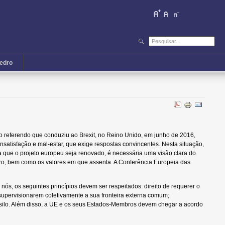
iedro
o referendo que conduziu ao Brexit, no Reino Unido, em junho de 2016,
satisfação e mal-estar, que exige respostas convincentes. Nesta situação,
ra que o projeto europeu seja renovado, é necessária uma visão clara do
uro, bem como os valores em que assenta. A Conferência Europeia das
 nós, os seguintes princípios devem ser respeitados: direito de requerer o
 supervisionarem coletivamente a sua fronteira externa comum;
 asilo. Além disso, a UE e os seus Estados-Membros devem chegar a acordo