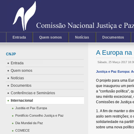
Entrada
Quem somos
Notícias
Documentos
A Europa na 
CNJP
Sábado, 25 Março 2017 16:
Entrada
Quem somos
Justiça e Paz Europa: 
Notícias
O projeto para uma Eur
Documentos
que inaugurou um perío
a "confusão política", 
Conferências e Seminários
seu mérito excecional,
Internacional
Comissões de Justiça e
Justitia et Pax Europa
1. A fim de manter o di
Pontifício Conselho Justiça e Paz
asilo sem restrições; 
solidariedade na parti
Dia Mundial da Paz
sobre uma nova polític
COMECE