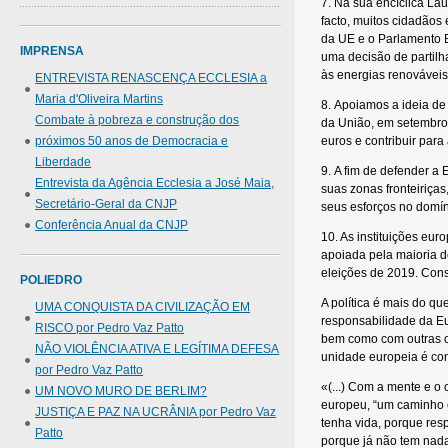
7. Na sua encíclica Lau
facto, muitos cidadãos
da UE e o Parlamento 
IMPRENSA
uma decisão de partilha
às energias renováveis
ENTREVISTA RENASCENÇA ECCLESIA a
Maria d'Oliveira Martins
8. Apoiamos a ideia de
Combate à pobreza e construção dos
da União, em setembro 
próximos 50 anos de Democracia e
euros e contribuir par
Liberdade
9. A fim de defender a 
Entrevista da Agência Ecclesia a José Maia,
suas zonas fronteiriça
Secretário-Geral da CNJP
seus esforços no domín
Conferência Anual da CNJP
10. As instituições eu
apoiada pela maioria d
eleições de 2019. Con
POLIEDRO
A política é mais do q
UMA CONQUISTA DA CIVILIZAÇÃO EM
responsabilidade da Eu
RISCO por Pedro Vaz Patto
bem como com outras co
NÃO VIOLÊNCIA ATIVA E LEGÍTIMA DEFESA
unidade europeia é con
por Pedro Vaz Patto
«(...) Com a mente e o
UM NOVO MURO DE BERLIM?
europeu, “um caminho 
JUSTIÇA E PAZ NA UCRÂNIA por Pedro Vaz
tenha vida, porque res
Patto
porque já não tem nada