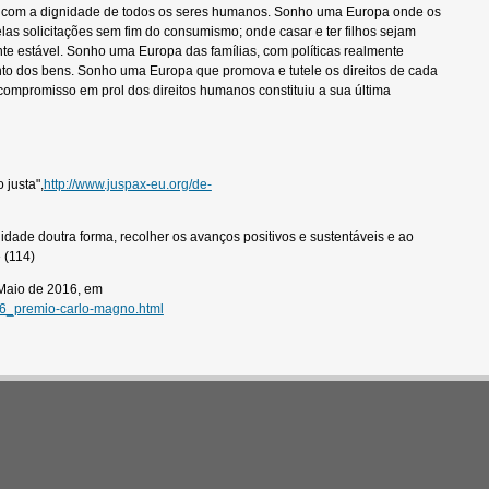
o com a dignidade de todos os seres humanos. Sonho uma Europa onde os
las solicitações sem fim do consumismo; onde casar e ter filhos sejam
te estável. Sonho uma Europa das famílias, com políticas realmente
nto dos bens. Sonho uma Europa que promova e tutele os direitos de cada
ompromisso em prol dos direitos humanos constituiu a sua última
 justa",
http://www.juspax-eu.org/de-
idade doutra forma, recolher os avanços positivos e sustentáveis e ao
 (114)
 Maio de 2016, em
06_premio-carlo-magno.html