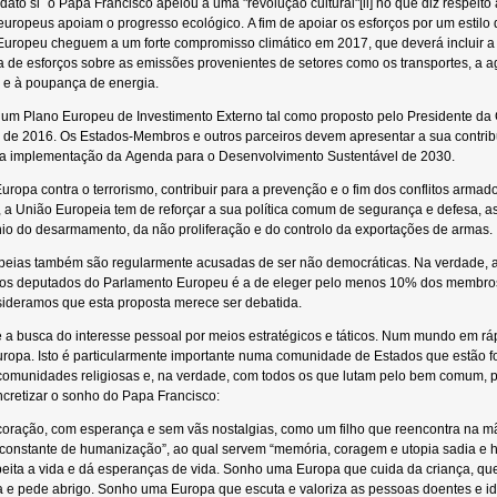
dato si` o Papa Francisco apelou a uma "revolução cultural"[ii] no que diz respeit
 europeus apoiam o progresso ecológico. A fim de apoiar os esforços por um estil
Europeu cheguem a um forte compromisso climático em 2017, que deverá incluir 
 de esforços sobre as emissões provenientes de setores como os transportes, a agr
 e à poupança de energia.
 um Plano Europeu de Investimento Externo tal como proposto pelo Presidente da
de 2016. Os Estados-Membros e outros parceiros devem apresentar a sua contribu
a a implementação da Agenda para o Desenvolvimento Sustentável de 2030.
Europa contra o terrorismo, contribuir para a prevenção e o fim dos conflitos armado
s, a União Europeia tem de reforçar a sua política comum de segurança e defesa, 
io do desarmamento, da não proliferação e do controlo da exportações de armas.
ropeias também são regularmente acusadas de ser não democráticas. Na verdade, a
os deputados do Parlamento Europeu é a de eleger pelo menos 10% dos membros de
sideramos que esta proposta merece ser debatida.
ue a busca do interesse pessoal por meios estratégicos e táticos. Num mundo em 
ropa. Isto é particularmente importante numa comunidade de Estados que estão fort
munidades religiosas e, na verdade, com todos os que lutam pelo bem comum, po
cretizar o sonho do Papa Francisco:
 coração, com esperança e sem vãs nostalgias, como um filho que reencontra na 
constante de humanização”, ao qual servem “memória, coragem e utopia sadia 
peita a vida e dá esperanças de vida. Sonho uma Europa que cuida da criança, q
 e pede abrigo. Sonho uma Europa que escuta e valoriza as pessoas doentes e id