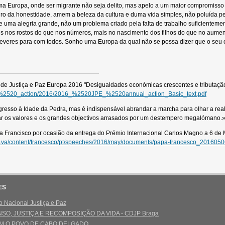
ma Europa, onde ser migrante não seja delito, mas apelo a um maior compromiss
uro da honestidade, amem a beleza da cultura e duma vida simples, não poluída pe
 uma alegria grande, não um problema criado pela falta de trabalho suficientemen
is nos rostos do que nos números, mais no nascimento dos filhos do que no aume
veres para com todos. Sonho uma Europa da qual não se possa dizer que o seu c
a de Justiça e Paz Europa 2016 "Desigualdades económicas crescentes e tributação
d%2520_action/2016/2016_%2520JPE_%2520annual_action_Basic_text.pdf
egresso à Idade da Pedra, mas é indispensável abrandar a marcha para olhar a real
 os valores e os grandes objectivos arrasados por um destempero megalómano.»
Papa Francisco por ocasião da entrega do Prémio Internacional Carlos Magno a 6 de
an.va/content/francesco/pt/speeches/2016/may/documents/papa-francesco_201605
ES
 Nacional Justiça e Paz
SO, JUSTIÇA E RECOMPOSIÇÃO DA VIDA - CDJP Braga
M O POVO DE CABO DELGADO