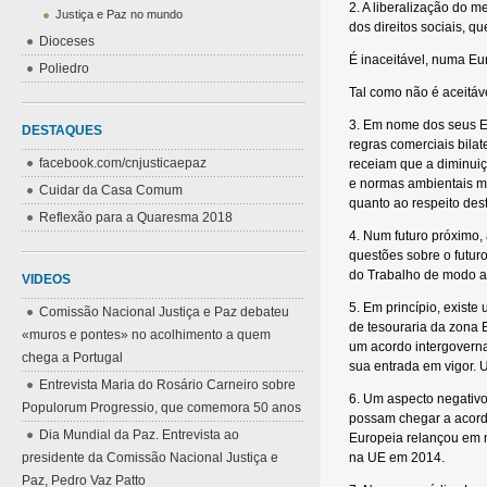
2. A liberalização do
Justiça e Paz no mundo
dos direitos sociais, q
Dioceses
É inaceitável, numa Eu
Poliedro
Tal como não é aceitáv
3. Em nome dos seus E
DESTAQUES
regras comerciais bila
facebook.com/cnjusticaepaz
receiam que a diminui
e normas ambientais mu
Cuidar da Casa Comum
quanto ao respeito des
Reflexão para a Quaresma 2018
4. Num futuro próximo,
questões sobre o futur
do Trabalho de modo a a
VIDEOS
5. Em princípio, exist
Comissão Nacional Justiça e Paz debateu
de tesouraria da zona 
«muros e pontes» no acolhimento a quem
um acordo intergovernam
chega a Portugal
sua entrada em vigor. 
Entrevista Maria do Rosário Carneiro sobre
6. Um aspecto negativo
Populorum Progressio, que comemora 50 anos
possam chegar a acord
Dia Mundial da Paz. Entrevista ao
Europeia relançou em 
presidente da Comissão Nacional Justiça e
na UE em 2014.
Paz, Pedro Vaz Patto