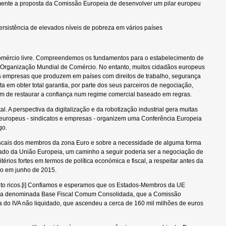
mente a proposta da Comissão Europeia de desenvolver um pilar europeu
ersistência de elevados níveis de pobreza em vários países
omércio livre. Compreendemos os fundamentos para o estabelecimento de
da Organização Mundial de Comércio. No entanto, muitos cidadãos europeus
s empresas que produzem em países com direitos de trabalho, segurança
a em obter total garantia, por parte dos seus parceiros de negociação,
 fim de restaurar a confiança num regime comercial baseado em regras.
 A perspectiva da digitalização e da robotização industrial gera muitas
s europeus - sindicatos e empresas - organizem uma Conferência Europeia
go.
 fiscais dos membros da zona Euro e sobre a necessidade de alguma forma
atado da União Europeia, um caminho a seguir poderia ser a negociação de
rios fortes em termos de política económica e fiscal, a respeitar antes da
do em junho de 2015.
uito ricos.[i] Confiamos e esperamos que os Estados-Membros da UE
s, a denominada Base Fiscal Comum Consolidada, que a Comissão
do IVA não liquidado, que ascendeu a cerca de 160 mil milhões de euros