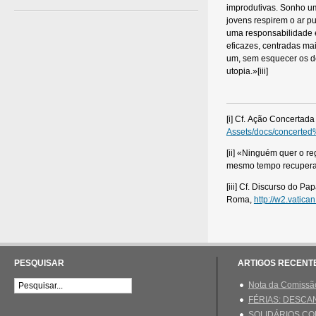
improdutivas. Sonho u
jovens respirem o ar p
uma responsabilidade e
eficazes, centradas ma
um, sem esquecer os de
utopia.»[iii]
[i] Cf. Ação Concertad
Assets/docs/concerte
[ii] «Ninguém quer o r
mesmo tempo recuperar
[iii] Cf. Discurso do 
Roma,
http://w2.vatic
PESQUISAR
ARTIGOS RECENT
Nota da Comissão
FÉRIAS: DESCAN
SOLIDÁRIOS CO