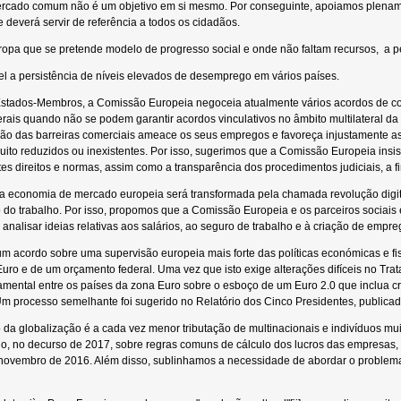
 mercado comum não é um objetivo em si mesmo. Por conseguinte, apoiamos plena
ue deverá servir de referência a todos os cidadãos.
ropa que se pretende modelo de progresso social e onde não faltam recursos, a p
el a persistência de níveis elevados de desemprego em vários países.
stados-Membros, a Comissão Europeia negoceia atualmente vários acordos de c
terais quando não se podem garantir acordos vinculativos no âmbito multilateral 
ção das barreiras comerciais ameace os seus empregos e favoreça injustamente a
ito reduzidos ou inexistentes. Por isso, sugerimos que a Comissão Europeia insist
tes direitos e normas, assim como a transparência dos procedimentos judiciais, a
 a economia de mercado europeia será transformada pela chamada revolução digital.
o do trabalho. Por isso, propomos que a Comissão Europeia e os parceiros sociai
nalisar ideias relativas aos salários, ao seguro de trabalho e à criação de empre
e um acordo sobre uma supervisão europeia mais forte das políticas económicas e
Euro e de um orçamento federal. Uma vez que isto exige alterações difíceis no Tr
ental entre os países da zona Euro sobre o esboço de um Euro 2.0 que inclua crité
Um processo semelhante foi sugerido no Relatório dos Cinco Presidentes, publica
 da globalização é a cada vez menor tributação de multinacionais e indivíduos m
o, no decurso de 2017, sobre regras comuns de cálculo dos lucros das empresa
novembro de 2016. Além disso, sublinhamos a necessidade de abordar o problema 