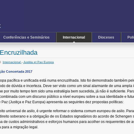
Conferências e Seminários
Internacional
Dioceses
Pol
Encruzilhada
Internacional
-
Justitia et Pax Europa
38
Ação Concertada 2017
opa pacífica e unificada está numa encruzilhada. Isto foi demonstrado também pel
do de dúvida e incerteza. Deve ser visto como um sinal alarmante de uma ampla in
que por muito tempo tem sido uma estratégia bem sucedida, já não é suficiente. Pa
 combinada com um discurso público a nível europeu sobre a sua identidade e fut
 Paz (Justiça e Paz Europa) apresenta as seguintes dez propostas políticas:
reito universal de asilo, é urgente reformar o sistema comum europeu de asilo. Para
o direito soberano e a obrigação de os Estados signatários do acordo de Schengen
lha de custos administrativos e esforços humanos para acolher os requerentes de
a para a migração legal.