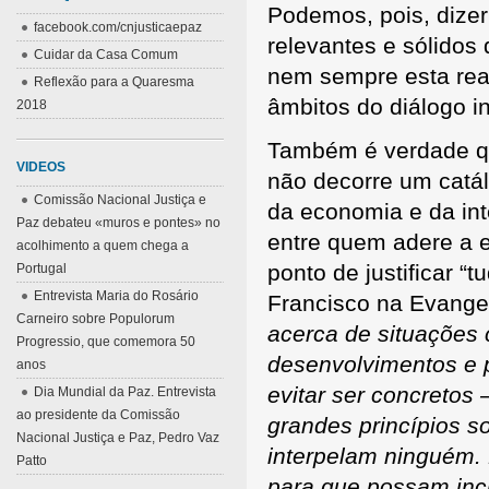
Podemos, pois, dizer
facebook.com/cnjusticaepaz
relevantes e sólidos
Cuidar da Casa Comum
nem sempre esta rea
Reflexão para a Quaresma
âmbitos do diálogo in
2018
Também é verdade que
VIDEOS
não decorre um catál
Comissão Nacional Justiça e
da economia e da inte
Paz debateu «muros e pontes» no
entre quem adere a e
acolhimento a quem chega a
ponto de justificar “
Portugal
Entrevista Maria do Rosário
Francisco na Evange
Carneiro sobre Populorum
acerca de situações 
Progressio, que comemora 50
desenvolvimentos e 
anos
evitar ser concretos
Dia Mundial da Paz. Entrevista
ao presidente da Comissão
grandes princípios s
Nacional Justiça e Paz, Pedro Vaz
interpelam ninguém. 
Patto
para que possam inc