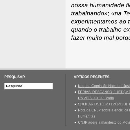
nossa humanidade flo
trabalhando»
;
«na Te
experimentamos ao t
quando o trabalho ex
fazer muito mal por
Pedro
PESQUISAR
ARTIGOS RECENTES
Nota da Comissão Nacional Just
FÉRIAS: DESCANSO, JUSTIÇA
DA VIDA - CDJP Braga
SOLIDÁRIOS COM O POVO DE
Nota da CNJP sobre a encíclica 
Humanitas
CNJP adere a manifesto do Movi