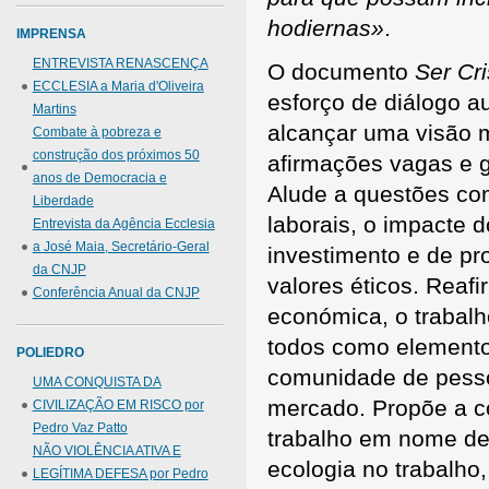
hodiernas»
.
IMPRENSA
ENTREVISTA RENASCENÇA
O documento
Ser Cr
ECCLESIA a Maria d'Oliveira
esforço de diálogo au
Martins
alcançar uma visão m
Combate à pobreza e
construção dos próximos 50
afirmações vagas e g
anos de Democracia e
Alude a questões co
Liberdade
laborais, o impacte d
Entrevista da Agência Ecclesia
a José Maia, Secretário-Geral
investimento e de pro
da CNJP
valores éticos. Reaf
Conferência Anual da CNJP
económica, o trabalh
todos como elemento 
POLIEDRO
comunidade de pessoa
UMA CONQUISTA DA
mercado. Propõe a c
CIVILIZAÇÃO EM RISCO por
Pedro Vaz Patto
trabalho em nome de 
NÃO VIOLÊNCIA ATIVA E
ecologia no trabalho
LEGÍTIMA DEFESA por Pedro