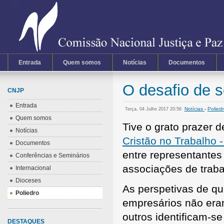
Entrada
Quem somos
Notícias
Documentos
O desafio de s
CNJP
Entrada
Notícias
-
Polied
Terça, 04 Julho 2017 20:56
Quem somos
Tive o grato prazer 
Notícias
Cristão no Trabalho 
Documentos
entre representantes 
Conferências e Seminários
associações de traba
Internacional
Dioceses
As perspetivas de qu
Poliedro
empresários não eram
outros identificam-se
DESTAQUES