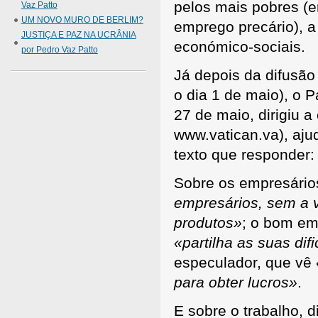
pelos mais pobres (
Vaz Patto
UM NOVO MURO DE BERLIM?
emprego precário), a
JUSTIÇA E PAZ NA UCRÂNIA
económico-sociais.
por Pedro Vaz Patto
Já depois da difusão
o dia 1 de maio), o 
27 de maio, dirigiu 
www.vatican.va), aju
texto que responder: 
Sobre os empresário
empresários, sem a vo
produtos»
; o bom em
«partilha as suas dif
especulador, que vê
para obter lucros»
.
E sobre o trabalho, d