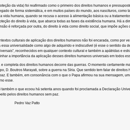
proteção da vida) foi reafirmado como o primeiro dos direitos humanos e pressupost
 negado de forma sistemática, e em muitos países do mundo, aos nascituros, com
a vida humana, quando se recusa o acesso à alimentação básica ou a tratamentos 
roteção do direito à vida, que abarca todas as fases da existência humana. Há a d
são é reforçada por outra, do direito à vida como direito social, que impõe açõe
ntextos culturais de aplicação dos direitos humanos não foi encarada, como por ve
da essa universalidade como algo de adquirido e indiscutível (é esse o sentido da 
ersais”, reconhecidos em qualquer contexto cultural e também a apátridas e estran
blinhar a importância da aplicação desses direitos humanos universais em todos e
 completa dos direitos humanos decorre das guerras. O momento certamente mais
epo, D. Boutros Marayati, sobre a guerra na Síria. Que sentido tem falar de direi
 paz. E também, em consonância com o que o Papa afirmou na sua mensagem, uma 
mo esse.
oi também o que ecoou há setenta anos quando foi proclamada a Declaração Unive
eito pelos direitos humanos sem paz.
az Patto