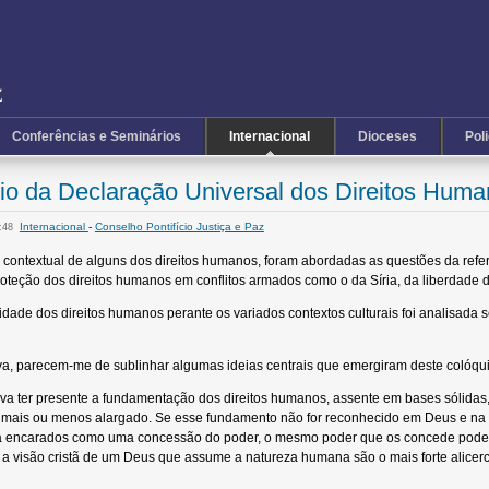
Conferências e Seminários
Internacional
Dioceses
Pol
rio da Declaração Universal dos Direitos Hum
Internacional
-
Conselho Pontifício Justiça e Paz
6:48
o contextual de alguns dos direitos humanos, foram abordadas as questões da re
oteção dos direitos humanos em conflitos armados como o da Síria, da liberdade de
idade dos direitos humanos perante os variados contextos culturais foi analisada 
a, parecem-me de sublinhar algumas ideias centrais que emergiram deste colóqui
iva ter presente a fundamentação dos direitos humanos, assente em bases sólid
mais ou menos alargado. Se esse fundamento não for reconhecido em Deus e na le
ma encarados como uma concessão do poder, o mesmo poder que os concede poderá
 visão cristã de um Deus que assume a natureza humana são o mais forte alicerc