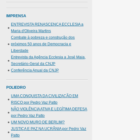
IMPRENSA
ENTREVISTA RENASCENÇA ECCLESIA a
Maria d'Oliveira Martins
Combate à pobreza e construção dos
próximos 50 anos de Democracia e
Liberdade
Entrevista da Agência Ecclesia a José Maia,
Secretário-Geral da CNJP
Conferência Anual da CNJP
POLIEDRO
UMA CONQUISTA DA CIVILIZAÇÃO EM
RISCO por Pedro Vaz Patto
NÃO VIOLÊNCIA ATIVA E LEGÍTIMA DEFESA
por Pedro Vaz Patto
UM NOVO MURO DE BERLIM?
JUSTIÇA E PAZ NA UCRÂNIA por Pedro Vaz
Patto