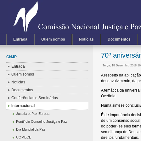
Entrada
Quem somos
Notícias
Documentos
70º aniversá
CNJP
Terça, 18 Dezembro 2018 1
Entrada
Quem somos
A respeito da aplicaçã
desenvolvimento, da pr
Notícias
Documentos
A temática da universal
Oceânia.
Conferências e Seminários
Numa síntese conclusiv
Internacional
Justitia et Pax Europa
É de importância decis
de um consenso social 
Pontifício Conselho Justiça e Paz
do poder (se eles for
Dia Mundial da Paz
semelhança de Deus e a
COMECE
direitos fundamentais.