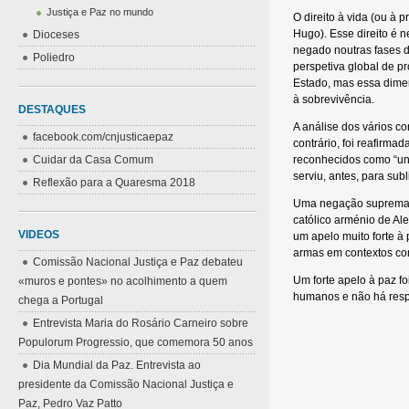
Justiça e Paz no mundo
O direito à vida (ou à 
Hugo). Esse direito é
Dioceses
negado noutras fases d
Poliedro
perspetiva global de p
Estado, mas essa dimen
à sobrevivência.
DESTAQUES
A análise dos vários co
facebook.com/cnjusticaepaz
contrário, foi reafirma
Cuidar da Casa Comum
reconhecidos como “univ
serviu, antes, para su
Reflexão para a Quaresma 2018
Uma negação suprema e
católico arménio de Al
VIDEOS
um apelo muito forte à
armas em contextos co
Comissão Nacional Justiça e Paz debateu
Um forte apelo à paz f
«muros e pontes» no acolhimento a quem
humanos e não há resp
chega a Portugal
Entrevista Maria do Rosário Carneiro sobre
Pedro V
Populorum Progressio, que comemora 50 anos
Dia Mundial da Paz. Entrevista ao
presidente da Comissão Nacional Justiça e
Paz, Pedro Vaz Patto