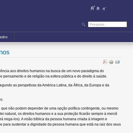
iedro
anos
ferência aos direitos humanos na busca de um novo paradigma do
 pensamento e de religião na esfera pública e do direito à saúde.
segundo as perspetivas da América Latina, da África, da Europa e da
o.
as, que não podem depender de uma opção política contingente, ou mesmo
i natural, os direitos humanos e a sua proteção ficarão sempre à mercê
 nega-los). A visão bíblica da pessoa humana criada à imagem e
e para sustentar a dignidade da pessoa humana que está na raiz dos seus