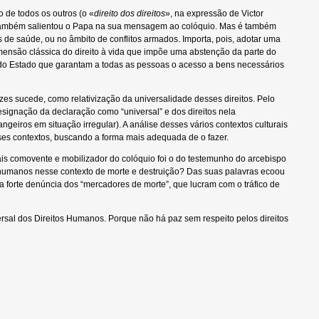
o de todos os outros (o «
direito dos direitos
», na expressão de Victor
o também salientou o Papa na sua mensagem ao colóquio. Mas é também
de saúde, ou no âmbito de conflitos armados. Importa, pois, adotar uma
imensão clássica do direito à vida que impõe uma abstenção da parte do
s do Estado que garantam a todas as pessoas o acesso a bens necessários
zes sucede, como relativização da universalidade desses direitos. Pelo
designação da declaração como “universal” e dos direitos nela
geiros em situação irregular). A análise desses vários contextos culturais
sses contextos, buscando a forma mais adequada de o fazer.
 comovente e mobilizador do colóquio foi o do testemunho do arcebispo
tos humanos nesse contexto de morte e destruição? Das suas palavras ecoou
forte denúncia dos “mercadores de morte”, que lucram com o tráfico de
rsal dos Direitos Humanos. Porque não há paz sem respeito pelos direitos