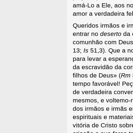
amá-Lo a Ele, aos no
amor a verdadeira fel
Queridos irmãos e i
entrar no
deserto
da c
comunhão com Deus q
13;
Is
51,3). Que a n
para levar a esperan
da escravidão da cor
filhos de Deus» (
Rm
tempo favorável! Pe
de verdadeira conve
mesmos, e voltemo-n
dos irmãos e irmãs e
espirituais e materi
vitória de Cristo so