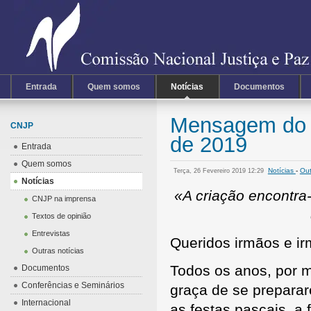
Entrada
Quem somos
Notícias
Documentos
Mensagem do 
CNJP
de 2019
Entrada
Quem somos
Notícias
-
Out
Terça, 26 Fevereiro 2019 12:29
Notícias
«A criação encontra
CNJP na imprensa
Textos de opinião
Entrevistas
Queridos irmãos e ir
Outras notícias
Todos os anos, por m
Documentos
Conferências e Seminários
graça de se preparar
Internacional
as festas pascais, a 