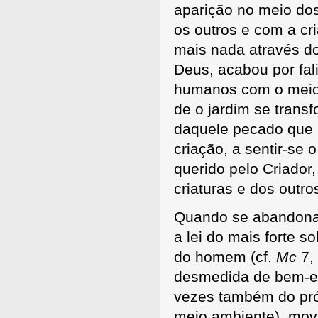
aparição no meio d
os outros e com a cr
mais nada através 
Deus, acabou por fal
humanos com o meio 
de o jardim se trans
daquele pecado que 
criação, a sentir-se 
querido pelo Criador
criaturas e dos outro
Quando se abandona a
a lei do mais forte 
do homem (cf.
Mc
7,
desmedida de bem-es
vezes também do próp
meio ambiente), movi