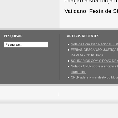
criação a sua força 
Vaticano, Festa de S
PESQUISAR
ARTIGOS RECENTES
Nota da Comissão Nacional Just
FÉRIAS: DESCANSO, JUSTIÇA
DA VIDA - CDJP Braga
SOLIDÁRIOS COM O POVO DE
Nota da CNJP sobre a encíclica 
Humanitas
CNJP adere a manifesto do Movi