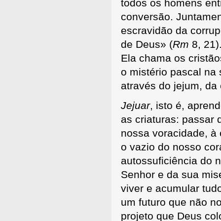
todos os homens ent
conversão. Juntamen
escravidão da corrupç
de Deus» (
Rm
8, 21)
Ela chama os cristão
o mistério pascal na 
através do jejum, da
Jejuar
, isto é, apren
as criaturas: passar 
nossa voracidade, à 
o vazio do nosso co
autossuficiência do 
Senhor e da sua mise
viver e acumular tu
um futuro que não no
projeto que Deus col