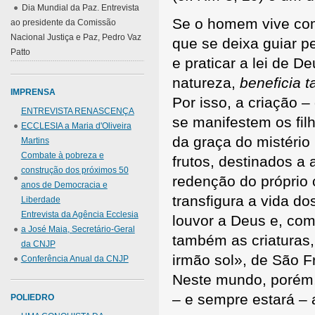
Dia Mundial da Paz. Entrevista
Se o homem vive com
ao presidente da Comissão
Nacional Justiça e Paz, Pedro Vaz
que se deixa guiar pe
Patto
e praticar a lei de D
natureza,
beneficia 
IMPRENSA
Por isso, a criação 
ENTREVISTA RENASCENÇA
se manifestem os fil
ECCLESIA a Maria d'Oliveira
da graça do mistério
Martins
Combate à pobreza e
frutos, destinados a
construção dos próximos 50
redenção do próprio
anos de Democracia e
transfigura a vida do
Liberdade
Entrevista da Agência Ecclesia
louvor a Deus e, com
a José Maia, Secretário-Geral
também as criaturas
da CNJP
irmão sol», de São Fr
Conferência Anual da CNJP
Neste mundo, porém,
– e sempre estará –
POLIEDRO