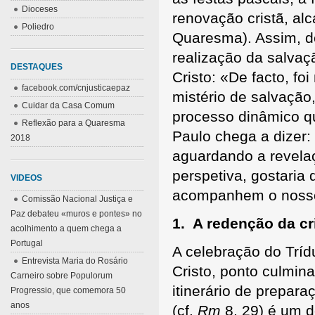
Dioceses
renovação cristã, alc
Poliedro
Quaresma). Assim, 
realização da salvaç
DESTAQUES
Cristo: «De facto, fo
facebook.com/cnjusticaepaz
mistério de salvação
Cuidar da Casa Comum
processo dinâmico qu
Reflexão para a Quaresma
Paulo chega a dizer:
2018
aguardando a revelaç
perspetiva, gostaria
VIDEOS
acompanhem o nosso
Comissão Nacional Justiça e
Paz debateu «muros e pontes» no
1. A redenção da cr
acolhimento a quem chega a
Portugal
A celebração do Tríd
Entrevista Maria do Rosário
Cristo, ponto culmin
Carneiro sobre Populorum
itinerário de prepara
Progressio, que comemora 50
anos
(cf.
Rm
8, 29) é um d