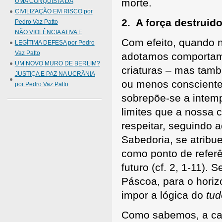
morte.
UMA CONQUISTA DA
CIVILIZAÇÃO EM RISCO por
2. A força destruid
Pedro Vaz Patto
NÃO VIOLÊNCIA ATIVA E
Com efeito, quando 
LEGÍTIMA DEFESA por Pedro
Vaz Patto
adotamos comportame
UM NOVO MURO DE BERLIM?
criaturas – mas tamb
JUSTIÇA E PAZ NA UCRÂNIA
ou menos consciente
por Pedro Vaz Patto
sobrepõe-se a intemp
limites que a nossa
respeitar, seguindo a
Sabedoria, se atribu
como ponto de refer
futuro (cf. 2, 1-11).
Páscoa, para o horiz
impor a lógica do
tud
Como sabemos, a cau