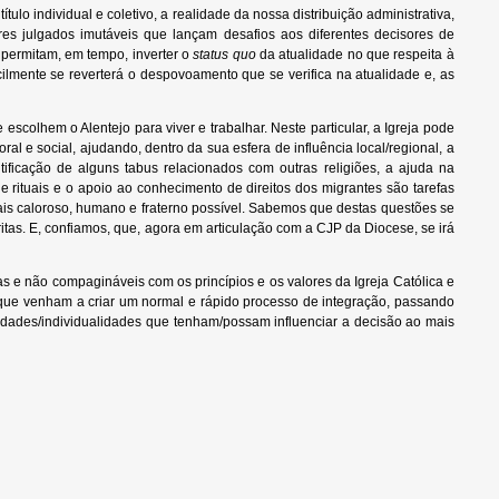
ulo individual e coletivo, a realidade da nossa distribuição administrativa,
ores julgados imutáveis que lançam desafios aos diferentes decisores de
 permitam, em tempo, inverter o
status quo
da atualidade no que respeita à
cilmente se reverterá o despovoamento que se verifica na atualidade e, as
escolhem o Alentejo para viver e trabalhar. Neste particular, a Igreja pode
l e social, ajudando, dentro da sua esfera de influência local/regional, a
tificação de alguns tabus relacionados com outras religiões, a ajuda na
 rituais e o apoio ao conhecimento de direitos dos migrantes são tarefas
is caloroso, humano e fraterno possível. Sabemos que destas questões se
tas. E, confiamos, que, agora em articulação com a CJP da Diocese, se irá
 e não compagináveis com os princípios e os valores da Igreja Católica e
 que venham a criar um normal e rápido processo de integração, passando
tidades/individualidades que tenham/possam influenciar a decisão ao mais