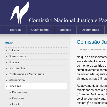
Entrada
Quem somos
Notícias
Documentos
Comissão Jus
CNJP
Domingo, 08 Dezembro 2019
Entrada
Quem somos
No que ao despovoamento
em vista identificar a
Notícias
de melhores salários e
Documentos
cumulativamente, també
Conferências e Seminários
da sociedade vigente e
alcançadas nas últimas
Internacional
Relativamente à migraç
Dioceses
relacionados com a agr
Documentos
(Roménia, Moldávia, Ucr
Contactos
coletivo que individua
exploração das mesmas
Iniciativas