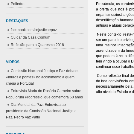
Poliedro
Em súmula, as caraterís
a oferta que nos é pro
organismos/instituiçõe
desertificação humana.
DESTAQUES
antigas e atuais geraç
facebook.com/cnjusticaepaz
Neste contexto, resta-n
Cuidar da Casa Comum
ser um parceiro privil
Reflexão para a Quaresma 2018
uma melhor integração
aprendizagem da língua
que podem fazer a dife
tem vindo a ocupar o D
VIDEOS
continuar esse trabalho
Comissão Nacional Justiça e Paz debateu
Como reflexão final de
«muros e pontes» no acolhimento a quem
da boa convivência en
chega a Portugal
necessariamente pela a
Entrevista Maria do Rosário Carneiro sobre
alto nível do Estado e 
Populorum Progressio, que comemora 50 anos
Dia Mundial da Paz. Entrevista ao
presidente da Comissão Nacional Justiça e
Paz, Pedro Vaz Patto