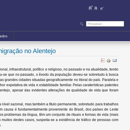
iedro
igração no Alentejo
l, infraestrutural, político e religioso, no passado e na atualidade, tendo
ficou-se que no passado, o êxodo da população deveu-se sobretudo à busca
as grandes cidades situadas geograficamente no litoral do país. Paralela e
 expetativa de vida e estabilidade familiar. Pelas caraterísticas patentes
Alentejo, apesar das evidentes alterações de qualidade de vida que foram
a nível sazonal, mas também a título permanente, sobretudo para trabalhos
o em causa é fundamentalmente proveniente do Brasil, dos países de Leste
dos problemas da língua, têm um conjunto de rituais e formas de vida (mais
 muitos destes casos, suspeita-se a existência de tráfico de pessoas com
.