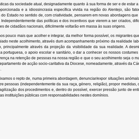
ticas da sociedade atual, designadamente quanto à sua forma de ser e de estar a tít
porcionada e a idiossincrasia específica vivida na região do Alentejo, são fat
s do Estado no sentido de, com criatividade, pensarem em novas abordagens que
 Independentemente das políticas e dos incentivos que vierem a ser criados, difi
ões de cidadãos nacionais, dificilmente voltarão em massa às suas origens.
os pouco mais que acolher e integrar, da melhor forma possível, os migrantes que 
egiado neste acolhimento, através dum acompanhamento próximo da realidade labora
, principalmente através da projeção da visibilidade da sua realidade. A desmi
 portuguesa, o apoio escolar e sanitário, o dar a conhecer os nossos costumes e
rença na retenção de pessoas na nossa região e que o seu acolhimento seja o ma
epartamento de acção socio-caritativa da Diocese, nomeadamente, através da Cári
.
ixamos o repto de, numa primeira abordagem, denunciar/expor situações anómalas
tre pessoas (independentemente da sua raça, género, religião), propor medidas,
gilização dos procedimentos e, dentro do possível, exercer pressão junto de en
das instituições públicas com responsabilidades nestes domínios.