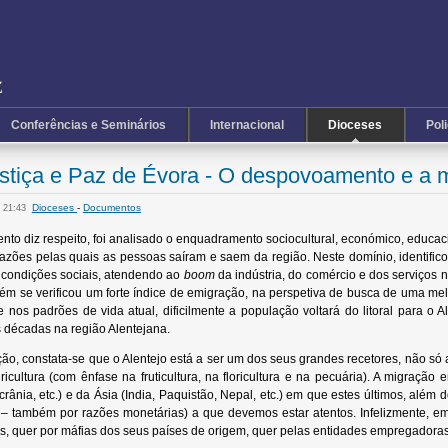
Conferências e Seminários
Internacional
Dioceses
Pol
tiça e Paz de Évora - O despovoamento e a m
Dioceses
-
Documentos
 21:43
 diz respeito, foi analisado o enquadramento sociocultural, económico, educaciona
s razões pelas quais as pessoas saíram e saem da região. Neste domínio, identi
 condições sociais, atendendo ao
boom
da indústria, do comércio e dos serviços n
m se verificou um forte índice de emigração, na perspetiva de busca de uma melhor
 nos padrões de vida atual, dificilmente a população voltará do litoral para o 
 décadas na região Alentejana.
ão, constata-se que o Alentejo está a ser um dos seus grandes recetores, não só 
icultura (com ênfase na fruticultura, na floricultura e na pecuária). A migraçã
ânia, etc.) e da Ásia (India, Paquistão, Nepal, etc.) em que estes últimos, além 
l – também por razões monetárias) a que devemos estar atentos. Infelizmente, em
, quer por máfias dos seus países de origem, quer pelas entidades empregadoras