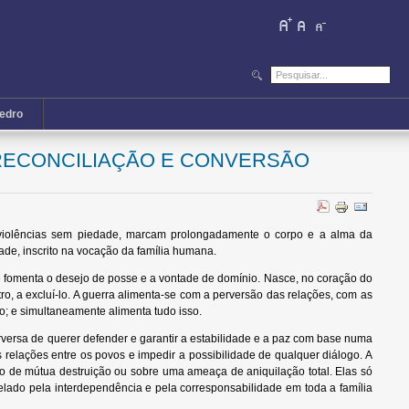
iedro
 RECONCILIAÇÃO E CONVERSÃO
por violências sem piedade, marcam prolongadamente o corpo e a alma da
dade, inscrito na vocação da família humana.
e fomenta o desejo de posse e a vontade de domínio. Nasce, no coração do
ro, a excluí-lo. A guerra alimenta-se com a perversão das relações, com as
; e simultaneamente alimenta tudo isso.
rversa de querer defender e garantir a estabilidade e a paz com base numa
elações entre os povos e impedir a possibilidade de qualquer diálogo. A
edo de mútua destruição ou sobre uma ameaça de aniquilação total. Elas só
elado pela interdependência e pela corresponsabilidade em toda a família