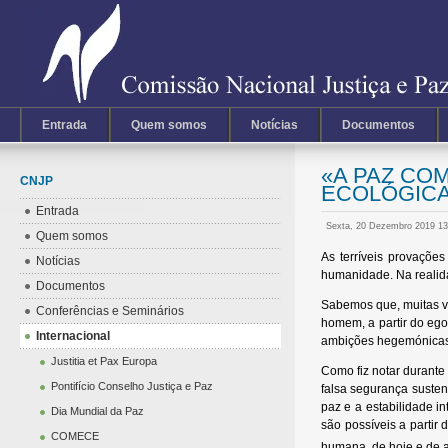
Entrada
Quem somos
Notícias
Documentos
«A PAZ CO
CNJP
ECOLÓGIC
Entrada
Sexta, 20 Dezembro 2019 1
Quem somos
As terríveis provaçõe
Notícias
humanidade. Na realidad
Documentos
Sabemos que, muitas ve
Conferências e Seminários
homem, a partir do ego
Internacional
ambições hegemónicas, 
Justitia et Pax Europa
Como fiz notar durante
Pontifício Conselho Justiça e Paz
falsa segurança suste
paz e a estabilidade i
Dia Mundial da Paz
são possíveis a partir
COMECE
humana, de hoje e de