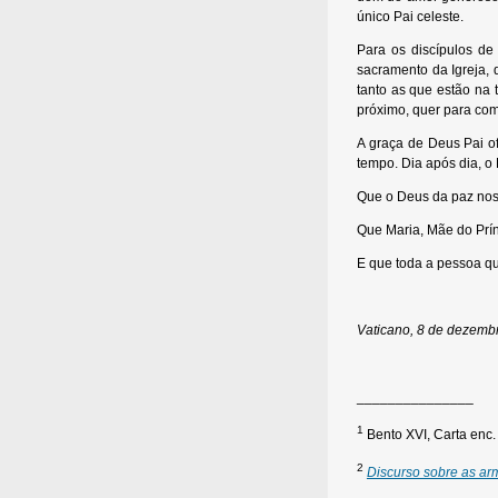
único Pai celeste.
Para os discípulos de
sacramento da Igreja, 
tanto as que estão na 
próximo, quer para com
A graça de Deus Pai o
tempo. Dia após dia, o 
Que o Deus da paz nos
Que Maria, Mãe do Prín
E que toda a pessoa q
Vaticano, 8 de dezemb
_______________
1
Bento XVI, Carta enc
2
Discurso sobre as ar