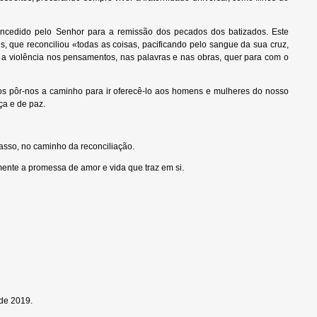
oncedido pelo Senhor para a remissão dos pecados dos batizados. Este
, que reconciliou «todas as coisas, pacificando pelo sangue da sua cruz,
a violência nos pensamentos, nas palavras e nas obras, quer para com o
s pôr-nos a caminho para ir oferecê-lo aos homens e mulheres do nosso
ça e de paz.
asso, no caminho da reconciliação.
nte a promessa de amor e vida que traz em si.
de 2019.