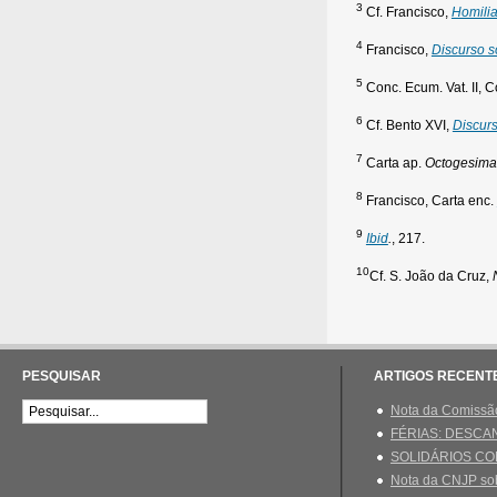
3
Cf. Francisco,
Homili
4
Francisco,
Discurso s
5
Conc. Ecum. Vat. II, C
6
Cf. Bento XVI,
Discurs
7
Carta ap.
Octogesima
8
Francisco, Carta enc.
9
Ibid
.
, 217.
10
Cf. S. João da Cruz,
PESQUISAR
ARTIGOS RECENT
Nota da Comissão
FÉRIAS: DESCAN
SOLIDÁRIOS CO
Nota da CNJP sob