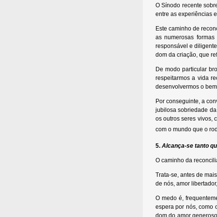
O Sínodo recente sobre
entre as experiências 
Este caminho de reconc
as numerosas formas d
responsável e diligen
dom da criação, que ref
De modo particular br
respeitarmos a vida r
desenvolvermos o bem 
Por conseguinte, a con
jubilosa sobriedade d
os outros seres vivos, 
com o mundo que o rod
5.
Alcança-se tanto q
O caminho da reconcili
Trata-se, antes de mai
de nós, amor libertador,
O medo é, frequenteme
espera por nós, como o 
dom do amor generoso d