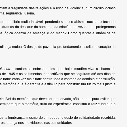
 a fragilidade das relações e o risco de violência, num círculo vicioso
uma segurança ilusória.
m equilíbrio muito instável, pendente sobre o abismo nuclear e fechado
s dramas do descarte do homem e da criação, em vez de nos protegermos
 a lógica doentia da ameaça e do medo? Como quebrar a dinâmica de
fiança mútua. O desejo de paz está profundamente inscrito no coração do
akusha
– contam-se entre aqueles que, hoje, mantêm viva a chama da
de 1945 e os sofrimentos indescritíveis que se seguiram até aos dias de
 torne cada vez mais forte contra toda a vontade de domínio e destruição.
memória que é garantia e estímulo para construir um futuro mais justo e
cindível da memória, que deve ser preservada, não apenas para evitar que
 para que a memória, fruto da experiência, constitua a raiz e indique o
itos, a lembrança, mesmo de um pequeno gesto de solidariedade recebida,
a esperança nos indivíduos e nas comunidades.