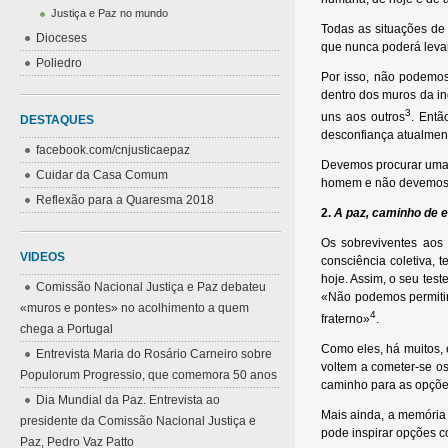
Justiça e Paz no mundo
Todas as situações de
Dioceses
que nunca poderá levar
Poliedro
Por isso, não podemos
dentro dos muros da i
3
uns aos outros
. Ent
DESTAQUES
desconfiança atualmen
facebook.com/cnjusticaepaz
Devemos procurar uma f
Cuidar da Casa Comum
homem e não devemos 
Reflexão para a Quaresma 2018
2.
A paz, caminho de e
Os sobreviventes ao
VIDEOS
consciência coletiva, 
hoje. Assim, o seu tes
Comissão Nacional Justiça e Paz debateu
«Não podemos permitir
«muros e pontes» no acolhimento a quem
4
fraterno»
.
chega a Portugal
Como eles, há muitos, 
Entrevista Maria do Rosário Carneiro sobre
voltem a cometer-se o
Populorum Progressio, que comemora 50 anos
caminho para as opções
Dia Mundial da Paz. Entrevista ao
Mais ainda, a memória 
presidente da Comissão Nacional Justiça e
pode inspirar opções c
Paz, Pedro Vaz Patto