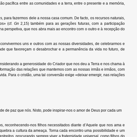
ão pacífica entre as comunidades e a terra, entre o presente e a memória,
, para fazermos dele a nossa casa comum. De facto, os recursos naturais,
os» (cf.
Gn
2,15) também para as gerações futuras, com a participação
a perspetiva, que nos abra mais ao encontro com o outro e à recepção do
convivermos uns e outros com as nossas diversidades, de celebrarmos e
ade que favoreçam o desabrochar e a permanência da vida no futuro, de
onsiderando a generosidade do Criador que nos deu a Terra e nos chama à
ansformação das relações que mantemos com as nossas irmãs e irmãos, com
ida. Para o cristão, uma tal conversão exige «deixar emergir, nas relações
dade de paz que nós. Nisto, pode inspirar-nos o amor de Deus por cada um
nos, reconhecendo-nos filhos necessitados diante d’Aquele que nos ama e
s quebra a cultura da ameaça. Torna cada encontro uma possibilidade e um
treitos, procurando sempre viver a fraternidade universal, como filhos do