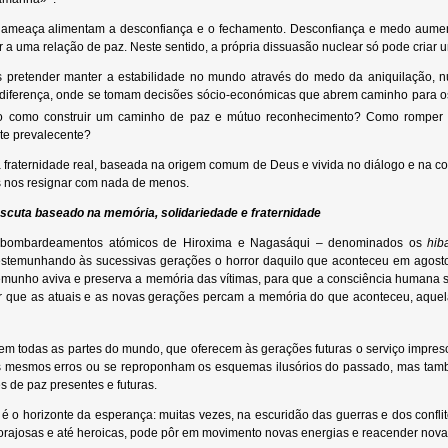
 ameaça alimentam a desconfiança e o fechamento. Desconfiança e medo aumentam
 a uma relação de paz. Neste sentido, a própria dissuasão nuclear só pode criar 
 pretender manter a estabilidade no mundo através do medo da aniquilação, nu
ndiferença, onde se tomam decisões sócio-económicas que abrem caminho para o
ão como construir um caminho de paz e mútuo reconhecimento? Como romper
te prevalecente?
raternidade real, baseada na origem comum de Deus e vivida no diálogo e na con
nos resignar com nada de menos.
scuta baseado na memória, solidariedade e fraternidade
s bombardeamentos atómicos de Hiroxima e Nagasáqui – denominados os
hib
testemunhando às sucessivas gerações o horror daquilo que aconteceu em agosto 
temunho aviva e preserva a memória das vítimas, para que a consciência humana se
 que as atuais e as novas gerações percam a memória do que aconteceu, aquela 
em todas as partes do mundo, que oferecem às gerações futuras o serviço impres
s mesmos erros ou se reproponham os esquemas ilusórios do passado, mas também
 de paz presentes e futuras.
é o horizonte da esperança: muitas vezes, na escuridão das guerras e dos confl
orajosas e até heroicas, pode pôr em movimento novas energias e reacender nov