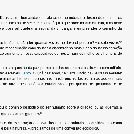
a de Deus com a humanidade. Trata-se de abandonar o desejo de dominar os
 nunca há de ser circunscrito àquilo que pôde ter dito ou feito, mas deve
rá possível quebrar a espiral da vingança e empreender o caminho da
u irmão me ofender, quantas vezes lhe deverei perdoar? Até sete vezes?”
de reconciliação convida-nos a encontrar no mais fundo do nosso coração
rdão aumenta a nossa capacidade de nos tornarmos mulheres e homens de
, pois a questão da paz permeia todas as dimensões da vida comunitária:
Como escreveu
Bento XVI
, há dez anos, na Carta Encíclica
Caritas in veritate
:
 intercâmbio, nem apenas nas transferências das estruturas assistenciais
as de atividade económica caraterizadas por quotas de gratuidade e de
ou o domínio despótico do ser humano sobre a criação, ou as guerras, a
8
ia que devíamos guardar»
.
mum e da exploração abusiva dos recursos naturais – considerados como
m e pela natureza –, precisamos de uma conversão ecológica.