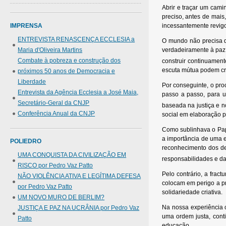
Abrir e traçar um cami
preciso, antes de mais
IMPRENSA
incessantemente revig
ENTREVISTA RENASCENÇA ECCLESIA a
O mundo não precisa d
Maria d'Oliveira Martins
verdadeiramente à paz 
Combate à pobreza e construção dos
construir continuamen
escuta mútua podem cre
próximos 50 anos de Democracia e
Liberdade
Por conseguinte, o pr
Entrevista da Agência Ecclesia a José Maia,
passo a passo, para u
Secretário-Geral da CNJP
baseada na justiça e n
Conferência Anual da CNJP
social em elaboração p
Como sublinhava o P
a importância de uma e
POLIEDRO
reconhecimento dos de
UMA CONQUISTA DA CIVILIZAÇÃO EM
responsabilidades e da
RISCO por Pedro Vaz Patto
Pelo contrário, a fra
NÃO VIOLÊNCIA ATIVA E LEGÍTIMA DEFESA
colocam em perigo a p
por Pedro Vaz Patto
solidariedade criativa.
UM NOVO MURO DE BERLIM?
Na nossa experiência c
JUSTIÇA E PAZ NA UCRÂNIA por Pedro Vaz
uma ordem justa, cont
Patto
educação.