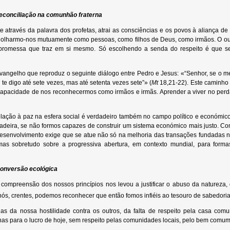
reconciliação na comunhão fraterna
nte através da palavra dos profetas, atrai as consciências e os povos à alianç
 olharmo-nos mutuamente como pessoas, como filhos de Deus, como irmãos. O outro
 promessa que traz em si mesmo. Só escolhendo a senda do respeito é que se
angelho que reproduz o seguinte diálogo entre Pedro e Jesus: «“Senhor, se o me
te digo até sete vezes, mas até setenta vezes sete”» (
Mt
18,21-22). Este caminho 
 capacidade de nos reconhecermos como irmãos e irmãs. Aprender a viver no pe
lação à paz na esfera social é verdadeiro também no campo político e económico
adeira, se não formos capazes de construir um sistema económico mais justo. 
desenvolvimento exige que se atue não só na melhoria das transações fundadas no
mas sobretudo sobre a progressiva abertura, em contexto mundial, para form
conversão ecológica
ompreensão dos nossos princípios nos levou a justificar o abuso da natureza, 
a, nós, crentes, podemos reconhecer que então fomos infiéis ao tesouro de sabedor
s da nossa hostilidade contra os outros, da falta de respeito pela casa co
nas para o lucro de hoje, sem respeito pelas comunidades locais, pelo bem comu