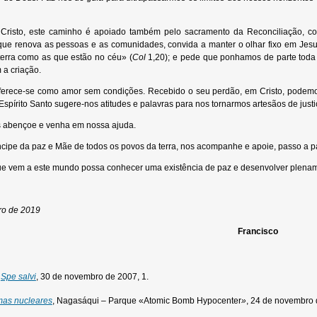
 Cristo, este caminho é apoiado também pelo sacramento da Reconciliação, c
que renova as pessoas e as comunidades, convida a manter o olhar fixo em Jesus
terra como as que estão no céu» (
Col
1,20); e pede que ponhamos de parte toda 
 a criação.
ferece-se como amor sem condições. Recebido o seu perdão, em Cristo, podemo
Espírito Santo sugere-nos atitudes e palavras para nos tornarmos artesãos de justi
 abençoe e venha em nossa ajuda.
cipe da paz e Mãe de todos os povos da terra, nos acompanhe e apoie, passo a p
ue vem a este mundo possa conhecer uma existência de paz e desenvolver plename
ro de 2019
Francisco
.
Spe salvi
, 30 de novembro de 2007, 1.
mas nucleares
, Nagasáqui – Parque «Atomic Bomb Hypocenter
»
, 24 de novembro 