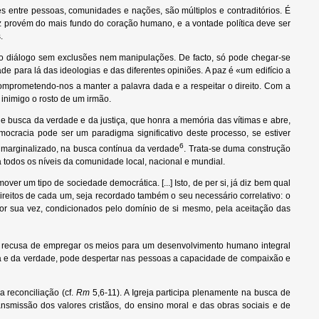
s entre pessoas, comunidades e nações, são múltiplos e contraditórios. É
paz provém do mais fundo do coração humano, e a vontade política deve ser
.
ao diálogo sem exclusões nem manipulações. De facto, só pode chegar-se
ara lá das ideologias e das diferentes opiniões. A paz é «um edifício a
prometendo-nos a manter a palavra dada e a respeitar o direito. Com a
inimigo o rosto de um irmão.
 busca da verdade e da justiça, que honra a memória das vítimas e abre,
cracia pode ser um paradigma significativo deste processo, se estiver
6
u marginalizado, na busca contínua da verdade
. Trata-se duma construção
 todos os níveis da comunidade local, nacional e mundial.
ver um tipo de sociedade democrática. [...] Isto, de per si, já diz bem qual
eitos de cada um, seja recordado também o seu necessário correlativo: o
or sua vez, condicionados pelo domínio de si mesmo, pela aceitação das
 a recusa de empregar os meios para um desenvolvimento humano integral
a e da verdade, pode despertar nas pessoas a capacidade de compaixão e
 reconciliação (cf.
Rm
5,6-11). A Igreja participa plenamente na busca de
nsmissão dos valores cristãos, do ensino moral e das obras sociais e de