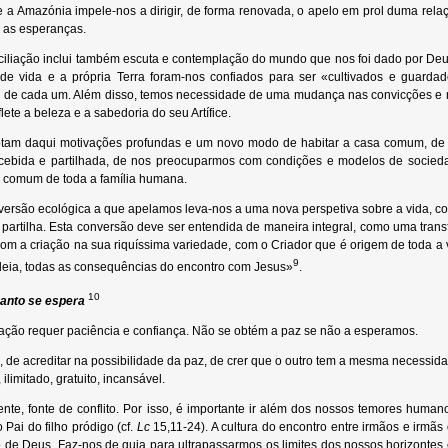
 a Amazónia impele-nos a dirigir, de forma renovada, o apelo em prol duma relaç
e as esperanças.
iliação inclui também escuta e contemplação do mundo que nos foi dado por Deus
e vida e a própria Terra foram-nos confiados para ser «cultivados e guardad
te de cada um. Além disso, temos necessidade de uma mudança nas convicções e n
lete a beleza e a sabedoria do seu Artífice.
otam daqui motivações profundas e um novo modo de habitar a casa comum, de 
ecebida e partilhada, de nos preocuparmos com condições e modelos de socied
comum de toda a família humana.
versão ecológica a que apelamos leva-nos a uma nova perspetiva sobre a vida, c
a partilha. Esta conversão deve ser entendida de maneira integral, como uma tr
com a criação na sua riquíssima variedade, com o Criador que é origem de toda a v
9
eia, todas as consequências do encontro com Jesus»
.
10
uanto se espera
ação requer paciência e confiança. Não se obtém a paz se não a esperamos.
s, de acreditar na possibilidade da paz, de crer que o outro tem a mesma necessi
 ilimitado, gratuito, incansável.
nte, fonte de conflito. Por isso, é importante ir além dos nossos temores huma
Pai do filho pródigo (cf.
Lc
15,11-24). A cultura do encontro entre irmãos e irmã
e Deus. Faz-nos de guia para ultrapassarmos os limites dos nossos horizontes es