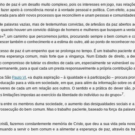
nho de paz é um desafio muito complexo, pois os interesses em jogo, nas relaçõe
, fazer apelo à consciência moral e à vontade pessoal e política. Com efeito, a 
orada para abrir novos processos que reconciliem e unam pessoas e comunidades
e palavras vazias, mas de testemunhas convictas, de artesãos da paz abertos 
quando houver um convicto diálogo de homens e mulheres que busquem a verdade p
5
te»
, um caminho que percorremos juntos, procurando sempre o bem comum e com
scer também o conhecimento e a estima do outro, até ao ponto de reconhecer no 
ocesso de paz é um empenho que se prolonga no tempo. É um trabalho paciente de
ma esperança comum, mais forte que a vingança. Num Estado de direito, a demo
o compromisso de tutelar os direitos de cada um, especialmente se vulnerável o
ermanente, para a qual cada um presta responsavelmente a própria contribuição a
apa São
Paulo VI
, «a dupla aspiração – à igualdade e à participação – procura promo
ducação para a vida em sociedade, em que, para além da informação sobre os dir
veres de cada um em relação aos outros. O sentido e a prática do dever são, p
7
s limitações impostas ao exercício da liberdade do indivíduo ou do grupo»
.
ctura entre os membros duma sociedade, o aumento das desigualdades sociais e
rossecução do bem comum. Mas o trabalho paciente, baseado na força da palavr
ristã, fazemos constantemente memória de Cristo, que deu a sua vida pela nossa
inuando a servir o bem comum e a alimentar a esperança de paz, através da tra