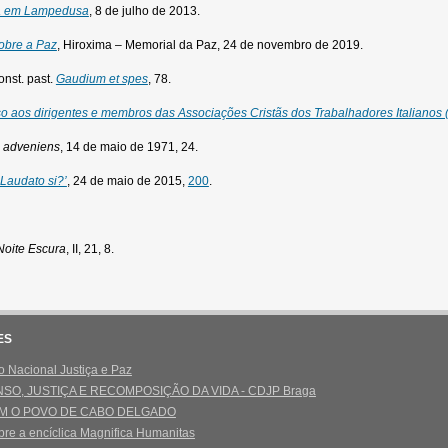
a em Lampedusa
, 8 de julho de 2013.
obre a Paz
, Hiroxima – Memorial da Paz, 24 de novembro de 2019.
onst. past.
Gaudium et spes
, 78.
o aos dirigentes e membros das Associações Cristãs dos Trabalhadores Italianos 
 adveniens
, 14 de maio de 1971, 24.
Laudato si?’
, 24 de maio de 2015,
200
.
Noite Escura
, II, 21, 8.
ES
 Nacional Justiça e Paz
SO, JUSTIÇA E RECOMPOSIÇÃO DA VIDA - CDJP Braga
M O POVO DE CABO DELGADO
re a encíclica Magnifica Humanitas