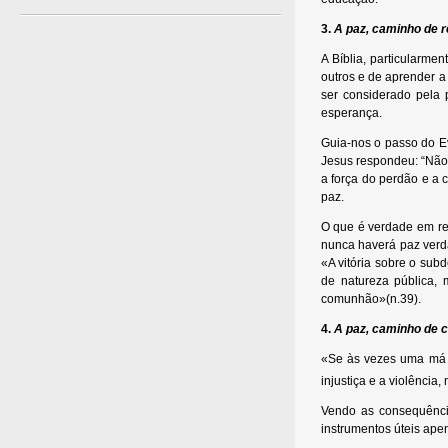
3.
A paz, caminho de 
A Bíblia, particularme
outros e de aprender a
ser considerado pela
esperança.
Guia-nos o passo do Ev
Jesus respondeu: “Não 
a força do perdão e a
paz.
O que é verdade em re
nunca haverá paz verd
«A vitória sobre o sub
de natureza pública, 
comunhão»(n.39).
4.
A paz, caminho de 
«Se às vezes uma má c
injustiça e a violênci
Vendo as consequência
instrumentos úteis ape