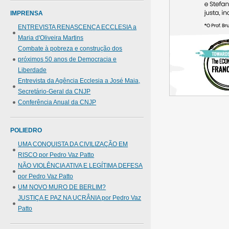
IMPRENSA
ENTREVISTA RENASCENÇA ECCLESIA a
Maria d'Oliveira Martins
Combate à pobreza e construção dos
próximos 50 anos de Democracia e
Liberdade
Entrevista da Agência Ecclesia a José Maia,
Secretário-Geral da CNJP
Conferência Anual da CNJP
POLIEDRO
UMA CONQUISTA DA CIVILIZAÇÃO EM
RISCO por Pedro Vaz Patto
NÃO VIOLÊNCIA ATIVA E LEGÍTIMA DEFESA
por Pedro Vaz Patto
UM NOVO MURO DE BERLIM?
JUSTIÇA E PAZ NA UCRÂNIA por Pedro Vaz
Patto