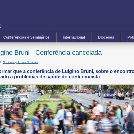
Conferências e Seminários
Internacional
Dioceses
Pol
igino Bruni - Conferência cancelada
Notícias
-
Outras Notícias
53
rmar que a conferência de Luigino Bruni, sobre o encontr
vido a problemas de saúde do conferencista.