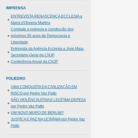
IMPRENSA
ENTREVISTA RENASCENÇA ECCLESIA a
Maria d'Oliveira Martins
Combate à pobreza e construção dos
próximos 50 anos de Democracia e
Liberdade
Entrevista da Agência Ecclesia a José Maia,
Secretário-Geral da CNJP
Conferência Anual da CNJP
POLIEDRO
UMA CONQUISTA DA CIVILIZAÇÃO EM
RISCO por Pedro Vaz Patto
NÃO VIOLÊNCIA ATIVA E LEGÍTIMA DEFESA
por Pedro Vaz Patto
UM NOVO MURO DE BERLIM?
JUSTIÇA E PAZ NA UCRÂNIA por Pedro Vaz
Patto