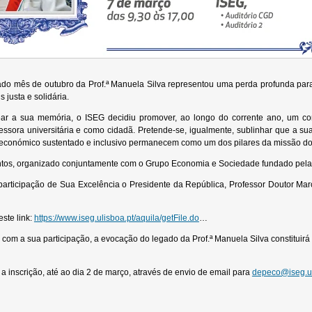
ado mês de outubro da Prof.ª Manuela Silva representou uma perda profunda pa
justa e solidária.
r a sua memória, o ISEG decidiu promover, ao longo do corrente ano, um co
essora universitária e como cidadã. Pretende-se, igualmente, sublinhar que a 
conómico sustentado e inclusivo permanecem como um dos pilares da missão do IS
tos, organizado conjuntamente com o Grupo Economia e Sociedade fundado pela Pr
participação de Sua Excelência o Presidente da República, Professor Doutor Ma
ste link:
https://www.iseg.ulisboa.pt/aquila/getFile.do
…
 com a sua participação, a evocação do legado da Prof.ª Manuela Silva constituir
a a inscrição, até ao dia 2 de março, através de envio de email para
depeco@iseg.ul