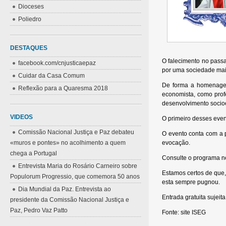
Dioceses
Poliedro
DESTAQUES
O falecimento no pass
facebook.com/cnjusticaepaz
por uma sociedade mais 
Cuidar da Casa Comum
De forma a homenagea
Reflexão para a Quaresma 2018
economista, como prof
desenvolvimento socioe
VIDEOS
O primeiro desses even
Comissão Nacional Justiça e Paz debateu
O evento conta com a 
«muros e pontes» no acolhimento a quem
evocação.
chega a Portugal
Consulte o programa ne
Entrevista Maria do Rosário Carneiro sobre
Estamos certos de que,
Populorum Progressio, que comemora 50 anos
esta sempre pugnou.
Dia Mundial da Paz. Entrevista ao
Entrada gratuita sujeit
presidente da Comissão Nacional Justiça e
Paz, Pedro Vaz Patto
Fonte: site ISEG