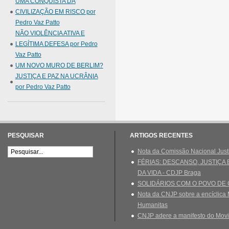
UMA CONQUISTA DA
CIVILIZAÇÃO EM RISCO por
Pedro Vaz Patto
NÃO VIOLÊNCIA ATIVA E
LEGÍTIMA DEFESA por Pedro
Vaz Patto
UM NOVO MURO DE BERLIM?
JUSTIÇA E PAZ NA UCRÂNIA
por Pedro Vaz Patto
PESQUISAR
ARTIGOS RECENTES
Nota da Comissão Nacional Just
FÉRIAS: DESCANSO, JUSTIÇA
DA VIDA - CDJP Braga
SOLIDÁRIOS COM O POVO DE
Nota da CNJP sobre a encíclica 
Humanitas
CNJP adere a manifesto do Movi