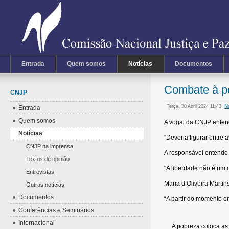
Entrada
Quem somos
Notícias
Documentos
Combate à po
CNJP
N
Terça, 30 Abril 2024 11:43
Entrada
Quem somos
A vogal da CNJP entend
Notícias
“Deveria figurar entre 
CNJP na imprensa
A responsável entende 
Textos de opinião
“A liberdade não é um 
Entrevistas
Maria d’Oliveira Marti
Outras notícias
Documentos
“A partir do momento e
Conferências e Seminários
Internacional
A pobreza coloca as