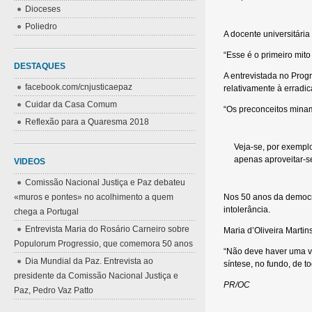
Dioceses
Poliedro
A docente universitária
“Esse é o primeiro mit
DESTAQUES
A entrevistada no Prog
facebook.com/cnjusticaepaz
relativamente à erradi
Cuidar da Casa Comum
“Os preconceitos minam 
Reflexão para a Quaresma 2018
Veja-se, por exempl
apenas aproveitar-s
VIDEOS
Comissão Nacional Justiça e Paz debateu
«muros e pontes» no acolhimento a quem
Nos 50 anos da democra
intolerância.
chega a Portugal
Entrevista Maria do Rosário Carneiro sobre
Maria d’Oliveira Martin
Populorum Progressio, que comemora 50 anos
“Não deve haver uma v
Dia Mundial da Paz. Entrevista ao
síntese, no fundo, de t
presidente da Comissão Nacional Justiça e
PR/OC
Paz, Pedro Vaz Patto