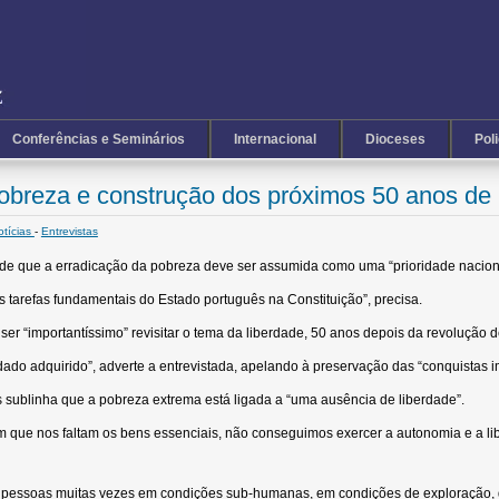
Conferências e Seminários
Internacional
Dioceses
Pol
breza e construção dos próximos 50 anos de
otícias
-
Entrevistas
e que a erradicação da pobreza deve ser assumida como uma “prioridade naciona
as tarefas fundamentais do Estado português na Constituição”, precisa.
ser “importantíssimo” revisitar o tema da liberdade, 50 anos depois da revolução 
dado adquirido”, adverte a entrevistada, apelando à preservação das “conquistas 
ns sublinha que a pobreza extrema está ligada a “uma ausência de liberdade”.
m que nos faltam os bens essenciais, não conseguimos exercer a autonomia e a li
 pessoas muitas vezes em condições sub-humanas, em condições de exploração, de