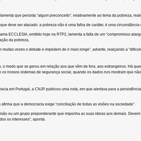
 lamenta que persista “algum preconceito”, relativamente ao tema da pobreza, realç
o que deve ser atacado: a pobreza não é uma falha de caráter, é uma circunstância
rama ECCLESIA, emitido hoje na RTP2, lamenta a falta de um “compromisso alarga
cação da pobreza,
muitas vezes o debate e impedem de ir mais longe”, adverte, realçando a “dificulda
o, o medo que se gerou em relação aos que vêm de fora, aos estrangeiros. Há qu
e os nossos sistemas de segurança social, quando os dados nos mostram que não 
cia em Portugal, a CNJP publicou uma nota, em que alertava para a persistênci
s afirma que a democracia exige “conciliação de todas as visões na sociedade”.
isão ou um grupo preponderante que imponha as suas ideias aos demais. Devem t
odos os interesses”, aponta.