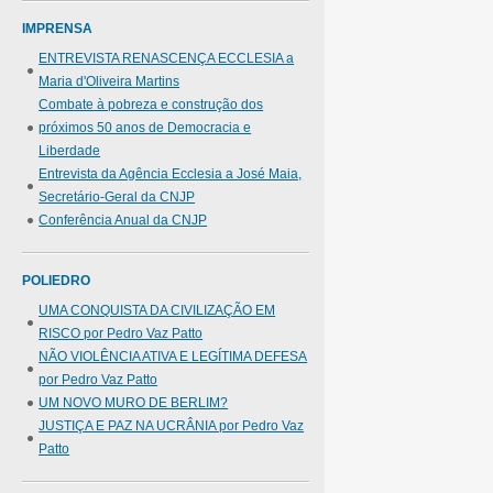
IMPRENSA
ENTREVISTA RENASCENÇA ECCLESIA a
Maria d'Oliveira Martins
Combate à pobreza e construção dos
próximos 50 anos de Democracia e
Liberdade
Entrevista da Agência Ecclesia a José Maia,
Secretário-Geral da CNJP
Conferência Anual da CNJP
POLIEDRO
UMA CONQUISTA DA CIVILIZAÇÃO EM
RISCO por Pedro Vaz Patto
NÃO VIOLÊNCIA ATIVA E LEGÍTIMA DEFESA
por Pedro Vaz Patto
UM NOVO MURO DE BERLIM?
JUSTIÇA E PAZ NA UCRÂNIA por Pedro Vaz
Patto