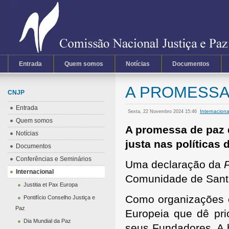
Entrada
Quem somos
Notícias
Documentos
A PROMESSA
CNJP
Entrada
Internacion
Sexta, 22 Novembro 2024 15:46
Quem somos
A promessa de paz 
Notícias
justa nas políticas
Documentos
Conferências e Seminários
Uma declaração da
P
Internacional
Comunidade de Santo
Justitia et Pax Europa
Como organizações c
Pontifício Conselho Justiça e
Paz
Europeia que dê pri
Dia Mundial da Paz
seus Fundadores. A h