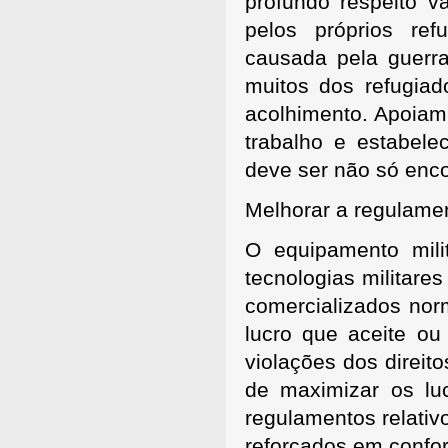
profundo respeito 
pelos próprios re
causada pela guerr
muitos dos refugiad
acolhimento. Apoiam
trabalho e estabele
deve ser não só enc
Melhorar a regulamen
O equipamento milit
tecnologias militar
comercializados nor
lucro que aceite ou
violações dos direit
de maximizar os luc
regulamentos relativ
reforçados em confor