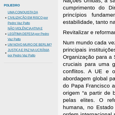
Nações Unidas, a sa
POLIEDRO
cumprimento do Dir
UMA CONQUISTA DA
princípios fundam
CIVILIZAÇÃO EM RISCO por
estabilidade, tanto 
Pedro Vaz Patto
NÃO VIOLÊNCIA ATIVA E
Revitalizar e reformar
LEGÍTIMA DEFESA por Pedro
Vaz Patto
Num mundo cada vez 
UM NOVO MURO DE BERLIM?
principais instituiç
JUSTIÇA E PAZ NA UCRÂNIA
por Pedro Vaz Patto
Organização para a
cruciais para uma 
conflitos. A UE e
abordagem global pa
do Papa Francisco a
origem “a partir de
pelas elites. O ref
humana, no Estado 
ordem internacional 