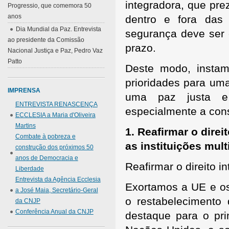
integradora, que pre
Progressio, que comemora 50
anos
dentro e fora das 
Dia Mundial da Paz. Entrevista
segurança deve ser 
ao presidente da Comissão
prazo.
Nacional Justiça e Paz, Pedro Vaz
Patto
Deste modo, instam
prioridades para uma
IMPRENSA
uma paz justa e 
ENTREVISTA RENASCENÇA
especialmente a cons
ECCLESIA a Maria d'Oliveira
Martins
1. Reafirmar o direi
Combate à pobreza e
as instituições mult
construção dos próximos 50
anos de Democracia e
Reafirmar o direito i
Liberdade
Entrevista da Agência Ecclesia
Exortamos a UE e o
a José Maia, Secretário-Geral
o restabelecimento 
da CNJP
Conferência Anual da CNJP
destaque para o pr