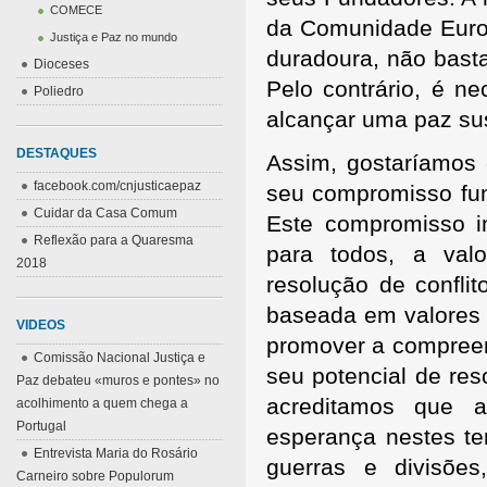
COMECE
da Comunidade Europ
Justiça e Paz no mundo
duradoura, não bast
Dioceses
Pelo contrário, é n
Poliedro
alcançar uma paz sus
DESTAQUES
Assim, gostaríamos
facebook.com/cnjusticaepaz
seu compromisso fun
Cuidar da Casa Comum
Este compromisso i
Reflexão para a Quaresma
para todos, a val
2018
resolução de confl
baseada em valores 
VIDEOS
promover a compreen
Comissão Nacional Justiça e
seu potencial de res
Paz debateu «muros e pontes» no
acreditamos que 
acolhimento a quem chega a
Portugal
esperança nestes t
Entrevista Maria do Rosário
guerras e divisõe
Carneiro sobre Populorum