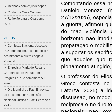
Comentando essa nota
facebook.com/cnjusticaepaz
Daniele Menozzi (
Cuidar da Casa Comum
27/12/2025), especia
Reflexão para a Quaresma
a guerra, afirmou q
2018
de “não violência
horizonte não imed
VIDEOS
preparação e mobili
Comissão Nacional Justiça e
Paz debateu «muros e pontes» no
a suportar os sacri
acolhimento a quem chega a
que aqueles que r
Portugal
plenamente atingido, 
Entrevista Maria do Rosário
Carneiro sobre Populorum
O professor de Filo
Progressio, que comemora 50
Greco contesta no
anos
Laterza, 2025) a i
Dia Mundial da Paz. Entrevista
ao presidente da Comissão
dissuasão, no medo 
Nacional Justiça e Paz, Pedro Vaz
recíproca e no direi
Patto
nacionais não e