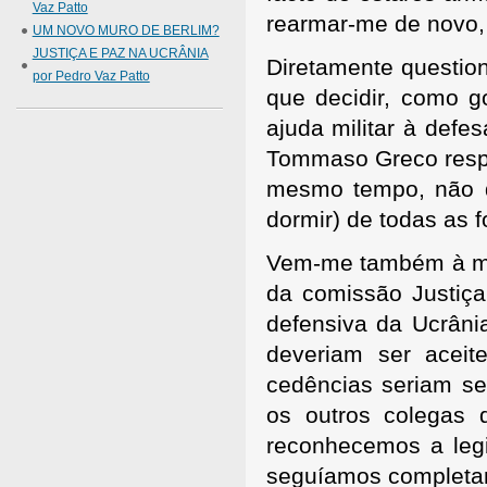
Vaz Patto
rearmar-me de novo,
UM NOVO MURO DE BERLIM?
JUSTIÇA E PAZ NA UCRÂNIA
Diretamente question
por Pedro Vaz Patto
que decidir, como 
ajuda militar à defe
Tommaso Greco resp
mesmo tempo, não de
dormir) de todas as 
Vem-me também à men
da comissão Justiç
defensiva da Ucrâni
deveriam ser aceit
cedências seriam s
os outros colegas 
reconhecemos a leg
seguíamos completam