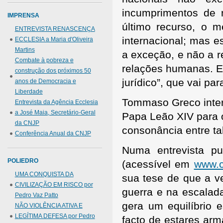
incumprimentos de 
IMPRENSA
último recurso, o m
ENTREVISTA RENASCENÇA
internacional; mas e
ECCLESIA a Maria d'Oliveira
Martins
a exceção, e não a r
Combate à pobreza e
relações humanas. Es
construção dos próximos 50
jurídico”, que vai par
anos de Democracia e
Liberdade
Tommaso Greco inter
Entrevista da Agência Ecclesia
a José Maia, Secretário-Geral
Papa Leão XIV para o
da CNJP
consonância entre t
Conferência Anual da CNJP
Numa entrevista pu
POLIEDRO
(acessível em
www.c
UMA CONQUISTA DA
sua tese de que a v
CIVILIZAÇÃO EM RISCO por
guerra e na escalad
Pedro Vaz Patto
gera um equilíbrio 
NÃO VIOLÊNCIA ATIVA E
LEGÍTIMA DEFESA por Pedro
facto de estares ar