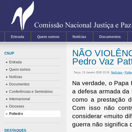
Entrada
Quem somos
Notícias
Documentos
NÃO VIOLÊNC
CNJP
Pedro Vaz Pat
Entrada
Quem somos
Notícias
-
Polie
Terça, 13 Janeiro 2026 13:16
Notícias
Na verdade, o Papa 
Documentos
a defesa armada da U
Conferências e Seminários
como a prestação de
Internacional
Dioceses
Com isso não contr
Poliedro
considerar «muito dif
guerra não significa 
DESTAQUES