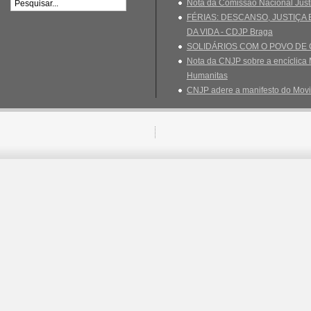
Nota da Comissão Nacional Just
FÉRIAS: DESCANSO, JUSTIÇA
DA VIDA - CDJP Braga
SOLIDÁRIOS COM O POVO DE
Nota da CNJP sobre a encíclica 
Humanitas
CNJP adere a manifesto do Movi