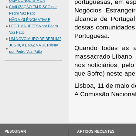
portuguesas, em esp
UMA CONQUISTA DA
CIVILIZAÇÃO EM RISCO por
Negócios Estrange
Pedro Vaz Patto
alcance de Portuga
NÃO VIOLÊNCIA ATIVA E
destas comunidades 
LEGÍTIMA DEFESA por Pedro
Vaz Patto
Portuguesa.
UM NOVO MURO DE BERLIM?
JUSTIÇA E PAZ NA UCRÂNIA
Quando todas as a
por Pedro Vaz Patto
massacrado Líbano, e
nos noticiários, pel
que Sofre) neste ape
Lisboa, 11 de maio 
A Comissão Nacional
PESQUISAR
ARTIGOS RECENTES