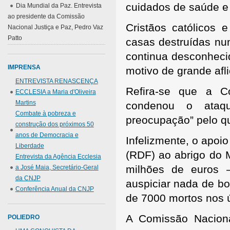
cuidados de saúde e 
Dia Mundial da Paz. Entrevista
ao presidente da Comissão
Cristãos católicos 
Nacional Justiça e Paz, Pedro Vaz
Patto
casas destruídas nu
continua desconhecid
IMPRENSA
motivo de grande afli
ENTREVISTA RENASCENÇA
Refira-se que a C
ECCLESIA a Maria d'Oliveira
Martins
condenou o ataqu
Combate à pobreza e
preocupação” pelo qu
construção dos próximos 50
anos de Democracia e
Infelizmente, o apoi
Liberdade
(RDF) ao abrigo do
Entrevista da Agência Ecclesia
milhões de euros 
a José Maia, Secretário-Geral
da CNJP
auspiciar nada de b
Conferência Anual da CNJP
de 7000 mortos nos ú
A Comissão Naciona
POLIEDRO