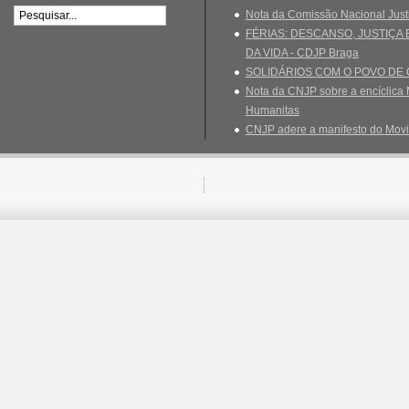
Nota da Comissão Nacional Just
FÉRIAS: DESCANSO, JUSTIÇA
DA VIDA - CDJP Braga
SOLIDÁRIOS COM O POVO DE
Nota da CNJP sobre a encíclica 
Humanitas
CNJP adere a manifesto do Movi