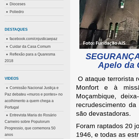
Dioceses
Poliedro
DESTAQUES
facebook.com/cnjusticaepaz
Cuidar da Casa Comum
SEGURANÇA
Reflexão para a Quaresma
2018
Apelo da 
O ataque terrorista
VIDEOS
Monfort e à miss
Comissão Nacional Justiça e
Paz debateu «muros e pontes» no
Moçambique, deixa
acolhimento a quem chega a
recrudescimento da 
Portugal
são devastadoras.
Entrevista Maria do Rosário
Carneiro sobre Populorum
Foram raptados 20 jo
Progressio, que comemora 50
1946, e todas as est
anos