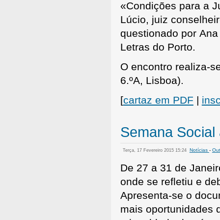
«Condições para a Ju
Lúcio, juiz conselhei
questionado por Ana 
Letras do Porto.
O encontro realiza-s
6.ºA, Lisboa).
[
cartaz em PDF
|
ins
Semana Social 
Notícias
-
Out
Terça, 17 Fevereiro 2015 15:24
De 27 a 31 de Janei
onde se refletiu e d
Apresenta-se o docu
mais oportunidades 