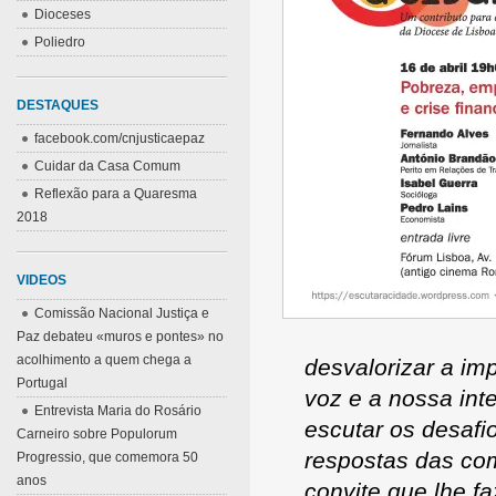
Dioceses
Poliedro
DESTAQUES
facebook.com/cnjusticaepaz
Cuidar da Casa Comum
Reflexão para a Quaresma
2018
VIDEOS
Comissão Nacional Justiça e
Paz debateu «muros e pontes» no
acolhimento a quem chega a
desvalorizar a im
Portugal
voz e a nossa int
Entrevista Maria do Rosário
escutar os desafi
Carneiro sobre Populorum
respostas das com
Progressio, que comemora 50
anos
convite que lhe f