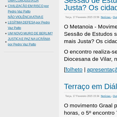
Sessão de Est
UMA CONQUISTA DA
Justa? Os cida
CIVILIZAÇÃO EM RISCO por
Pedro Vaz Patto
NÃO VIOLÊNCIA ATIVA E
Notícias
-
Out
Terça, 17 Fevereiro 2015 15:56
LEGÍTIMA DEFESA por Pedro
O Metanoia - Movimen
Vaz Patto
Sessão de Estudos 
UM NOVO MURO DE BERLIM?
JUSTIÇA E PAZ NA UCRÂNIA
mais Justa? Os cida
por Pedro Vaz Patto
O encontro realiza-s
Diocesana de Vilar, n
[
folheto
|
apresentaç
Terraço em Diá
Notícias
-
Out
Terça, 17 Fevereiro 2015 15:34
O movimento Graal p
horas, o 5º encontro