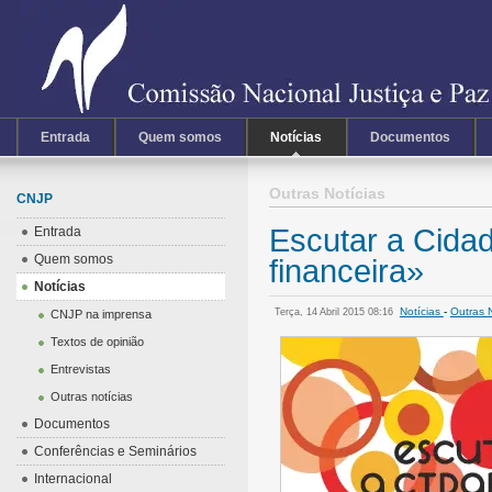
Entrada
Quem somos
Notícias
Documentos
Outras Notícias
CNJP
Escutar a Cida
Entrada
Quem somos
financeira»
Notícias
Notícias
-
Outras N
Terça, 14 Abril 2015 08:16
CNJP na imprensa
Textos de opinião
Entrevistas
Outras notícias
Documentos
Conferências e Seminários
Internacional