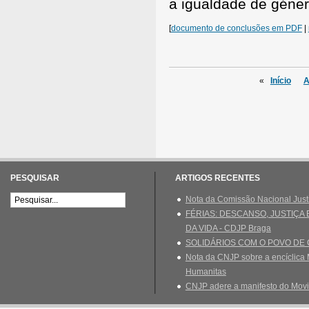
a igualdade de géner
[
documento de conclusões em PDF
|
«
Início
A
PESQUISAR
ARTIGOS RECENTES
Nota da Comissão Nacional Just
FÉRIAS: DESCANSO, JUSTIÇA
DA VIDA - CDJP Braga
SOLIDÁRIOS COM O POVO DE
Nota da CNJP sobre a encíclica 
Humanitas
CNJP adere a manifesto do Movi