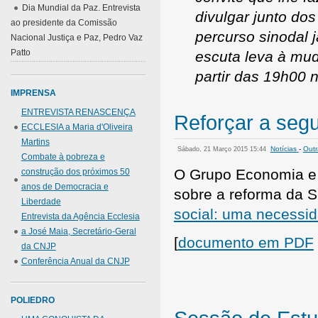
Dia Mundial da Paz. Entrevista
divulgar junto do
ao presidente da Comissão
percurso sinodal 
Nacional Justiça e Paz, Pedro Vaz
Patto
escuta leva à mud
partir das 19h00 n
IMPRENSA
ENTREVISTA RENASCENÇA
Reforçar a segu
ECCLESIA a Maria d'Oliveira
Martins
Notícias
-
Outr
Sábado, 21 Março 2015 15:44
Combate à pobreza e
O Grupo Economia e 
construção dos próximos 50
anos de Democracia e
sobre a reforma da Se
Liberdade
social: uma necessid
Entrevista da Agência Ecclesia
a José Maia, Secretário-Geral
[
documento em PDF
da CNJP
Conferência Anual da CNJP
POLIEDRO