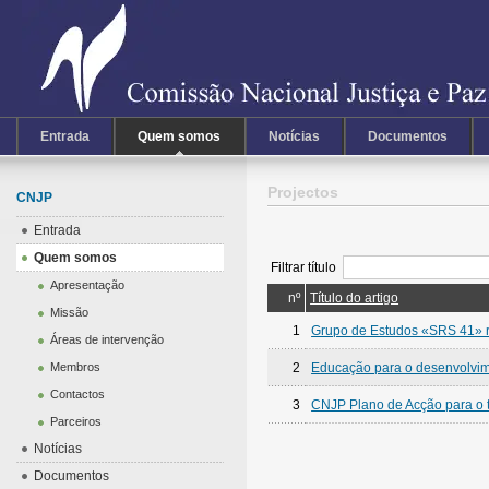
Entrada
Quem somos
Notícias
Documentos
Projectos
CNJP
Entrada
Quem somos
Filtrar título
Apresentação
nº
Título do artigo
Missão
1
Grupo de Estudos «SRS 41» re
Áreas de intervenção
Membros
2
Educação para o desenvolvim
Contactos
3
CNJP Plano de Acção para o 
Parceiros
Notícias
Documentos