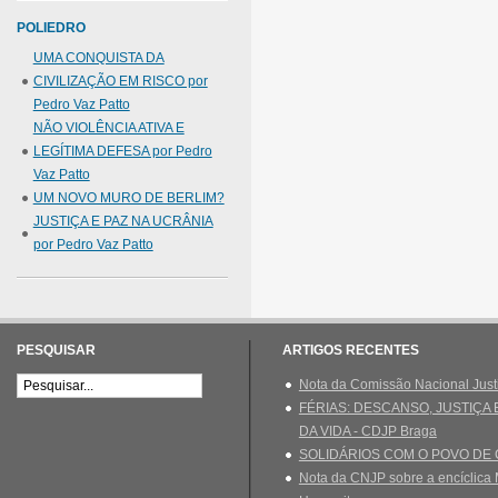
POLIEDRO
UMA CONQUISTA DA
CIVILIZAÇÃO EM RISCO por
Pedro Vaz Patto
NÃO VIOLÊNCIA ATIVA E
LEGÍTIMA DEFESA por Pedro
Vaz Patto
UM NOVO MURO DE BERLIM?
JUSTIÇA E PAZ NA UCRÂNIA
por Pedro Vaz Patto
PESQUISAR
ARTIGOS RECENTES
Nota da Comissão Nacional Just
FÉRIAS: DESCANSO, JUSTIÇA
DA VIDA - CDJP Braga
SOLIDÁRIOS COM O POVO DE
Nota da CNJP sobre a encíclica 