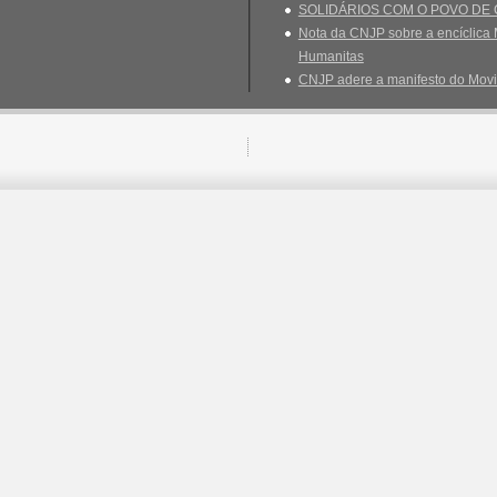
SOLIDÁRIOS COM O POVO DE
Nota da CNJP sobre a encíclica 
Humanitas
CNJP adere a manifesto do Movi