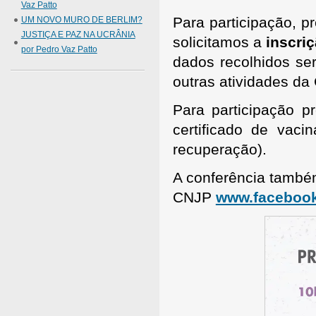
Vaz Patto
Para participação, p
UM NOVO MURO DE BERLIM?
JUSTIÇA E PAZ NA UCRÂNIA
solicitamos a
inscri
por Pedro Vaz Patto
dados recolhidos ser
outras atividades da
Para participação p
certificado de vaci
recuperação).
A conferência també
CNJP
www.facebook