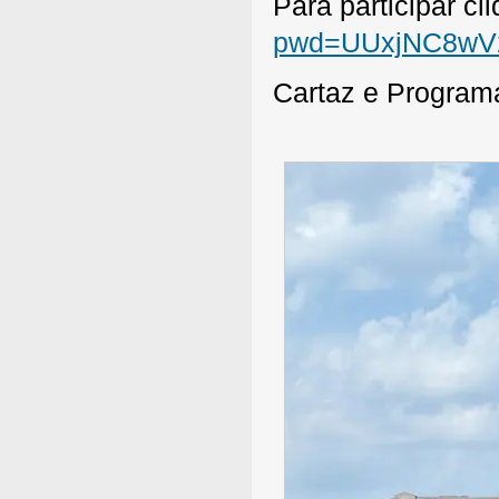
Para participar cl
pwd=UUxjNC8wV
Cartaz e Progra