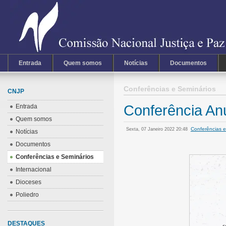
Entrada
Quem somos
Notícias
Documentos
Conferências e Seminários
CNJP
Conferência 
Entrada
Quem somos
Conferências 
Sexta, 07 Janeiro 2022 20:48
Notícias
Documentos
Conferências e Seminários
Internacional
Dioceses
Poliedro
DESTAQUES