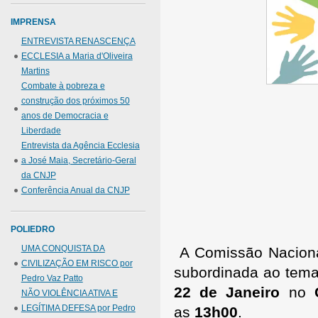
IMPRENSA
ENTREVISTA RENASCENÇA
ECCLESIA a Maria d'Oliveira
Martins
Combate à pobreza e
construção dos próximos 50
anos de Democracia e
Liberdade
Entrevista da Agência Ecclesia
a José Maia, Secretário-Geral
da CNJP
Conferência Anual da CNJP
POLIEDRO
UMA CONQUISTA DA
A Comissão Nacional
CIVILIZAÇÃO EM RISCO por
subordinada ao tem
Pedro Vaz Patto
22 de Janeiro
no
NÃO VIOLÊNCIA ATIVA E
LEGÍTIMA DEFESA por Pedro
as
13h00
.